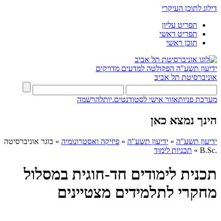
דילוג לתוכן העיקרי
תפריט עליון
תפריט ראשי
תוכן ראשי
ידיעון תשע"ה
הפקולטה למדעים מדויקים
אוניברסיטת תל אביב
מערכת פניות
אזור אישי לסטודנטים.יות
להרשמה
הינך נמצא כאן
ידיעון תשע"ה
»
ידיעון תשע"ה
»
פיזיקה ואסטרונומיה
»
בוגר אוניברסיטה
.B.Sc
»
תכניות לימוד
תכנית לימודים חד-חוגית במסלול
מחקרי לתלמידים מצטיינים