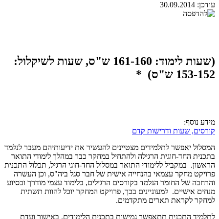
עודכן:
30.09.2014
(שעות לימוד: 161-160 ש"ס, שעות לשיקלול:
153-152 ש"ס) *
מידע נוסף:
קורסים, שעות ודרישות קדם
המסלול יאפשר לתלמידים מצטיינים להעשיר את ידיעותיהם מעבר לנלמד
בתכנית החד-חוגית הרגילה ולהתחיל במחקר כבר במהלך לימודי התואר
הראשון. במקביל ללימודי התואר במסלול החד-חוגי הרגיל, תכלול התכנית
פרויקט מחקר עצמאי בהנחייה אישית של חבר סגל ביה"ס, וכן העשרה
והרחבה של החומר הנלמד בקורסים הרגילים, בלימוד עצמי מודרך ובסיוע
מנחים אישיים. למעוניינים בכך, פרויקט המחקר יוכל להוות תשתית
למחקר לקראת תארים מתקדמים.
לתלמיד התכנית תתאפשר גמישות בתכנית הלימודים, באישור ועדת