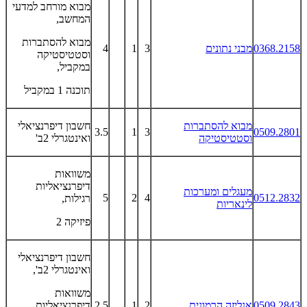
מבוא מורחב למדעי
המחשב,
מבוא להסתברות
0368.2158
מבני נתונים
3
1
4
וסטטיסטיקה
במקביל,
תוכנה 1 במקביל
מבוא להסתברות
חשבון דיפרנציאלי
3.5
1
3
0509.2801
וסטטיסטיקה
ואינטגרלי 2ב'
משוואות
דיפרנציאליות
מעגלים ומערכות
5
2
4
0512.2832
רגילות,
לינאריות
פיזיקה 2
חשבון דיפרנציאלי
ואינטגרלי 2ב',
משוואות
0509.2843
אנליזה הרמונית
2
1
2.5
דיפרנציאליות