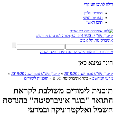
דילוג לתוכן העיקרי
תפריט עליון
תפריט ראשי
תוכן ראשי
ידיעון תש"ף - 2019/20
הפקולטה למדעים מדויקים
אוניברסיטת תל אביב
מערכת פניות
אזור אישי לסטודנטים.יות
להרשמה
הינך נמצא כאן
ידיעון תש"פ עבור שנה 2019/20
»
ידיעון תש"פ עבור שנה 2019/20
»
מדעי המחשב
»
בוגר אוניברסיטה .B.Sc
»
תוכניות לימודים
תוכנית לימודים משולבת לקראת
התואר "בוגר אוניברסיטה" בהנדסת
חשמל ואלקטרוניקה ובמדעי