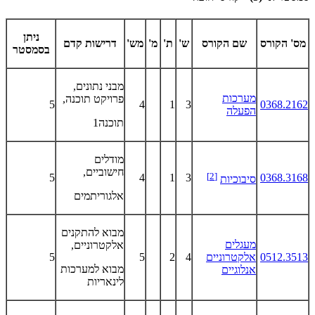
ניתן
מס' הקורס
שם הקורס
ש'
ת'
מ'
מש'
דרישות קדם
בסמסטר
מבני נתונים,
מערכות
פרויקט תוכנה,
5
4
1
3
0368.2162
הפעלה
תוכנה1
מודלים
חישוביים,
[2]
5
4
1
3
0368.3168
סיבוכיות
אלגוריתמים
מבוא להתקנים
מעגלים
אלקטרוניים,
0512.3513
אלקטרוניים
4
2
5
5
מבוא למערכות
אנלוגיים
לינאריות