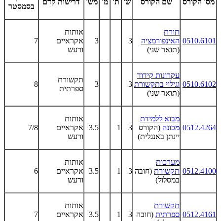
מס' הקורס
שם הקורס
ש'
ת'
מ'
מש'
דרישות קדם
בסמסטר
תורת
אותות
0510.6101
האינפורמציה
3
3
אקראיים
7
(תואר שני)
ורעש
עקרונות קידוד
תקשורת
0510.6102
וגילוי בתקשורת
3
3
8
ספרתית
(תואר שני)
מבוא ללמידת
אותות
0512.4264
מכונה
(הקורס
3
1
3.5
אקראיים
7/8
יינתן באנגלית)
ורעש
מערכות
אותות
0512.4100
תקשורת
(חובה
3
1
3.5
אקראיים
6
במסלול)
ורעש
תקשורת
אותות
0512.4161
ספרתית
(חובה
3
1
3.5
אקראיים
7