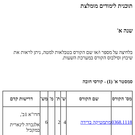
תוכנית לימודים מומלצת
שנה א'
בלחיצה על מספר ו/או שם הקורס בטבלאות למטה, ניתן לראות את
שיבוץ וסילבוס הקורס במערכת השעות.
סמסטר א' (1) - קורסי חובה
מס' הקורס
שם הקורס
ש'
ת'
מ'
מש'
דרישות קדם
חדו"א 1ב',
0368.1118
מתמטיקה בדידה
4
2
6
אלגברה לינארית
במקביל