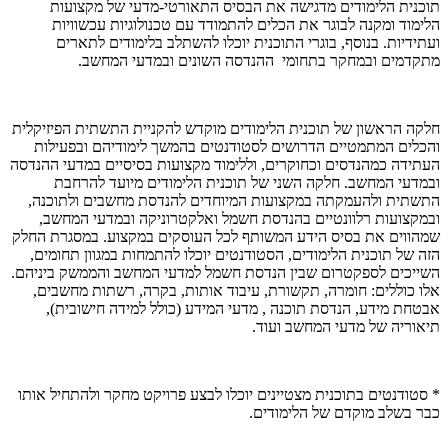
תוכנית הלימודים מדגישה את הבסיס התאורטי-מדעי של מקצועות
הלימוד ומקנה לבוגר את הכלים להתמודד עם טכנולוגיות עכשוויות
ועתידיות. בנוסף, בוגרי התוכנית יוכלו להשתלב בלימודים לתארים
מתקדמים ובמחקר בתחומי ההנדסה השונים ובמדעי המחשב.
חלקה הראשון של תוכנית הלימודים מוקדש להקניית התשתית הפיזיקלית
והכלים המתמטיים הדרושים לסטודנטים בהמשך לימודיהם ובפעילות
העתידה כמהנדסים וכחוקרים, וללימוד מקצועות בסיסיים במדעי ההנדסה
ובמדעי המחשב. חלקה השני של תוכנית הלימודים מיועד להרחבת
התשתית ולהעמקתה במקצועות המיוחדים להנדסת מחשבים ולתוכנה,
ובמקצועות רלוונטיים בהנדסת חשמל ואלקטרוניקה ובמדעי המחשב,
שמהווים את בסיס הידע המשותף לכל העוסקים במקצוע. במסגרת החלק
הזה של תוכנית הלימודים, הסטודנטים יוכלו להתמחות במגוון תחומים,
השייכים לספקטרום שבין הנדסת חשמל למדעי המחשב והממשק ביניהם.
אלו כוללים: חומרה, תקשורת, עיבוד אותות, בקרה, רשתות מחשבים,
אבטחת מידע, הנדסת תוכנה , מדעי המידע (כולל למידה חישובית),
תיאוריה של מדעי המחשב ועוד.
* סטודנטים בתוכנית מצטיינים יוכלו לבצע פרויקט מחקר ולהתחיל אותו
כבר בשלב מוקדם של הלימודים.