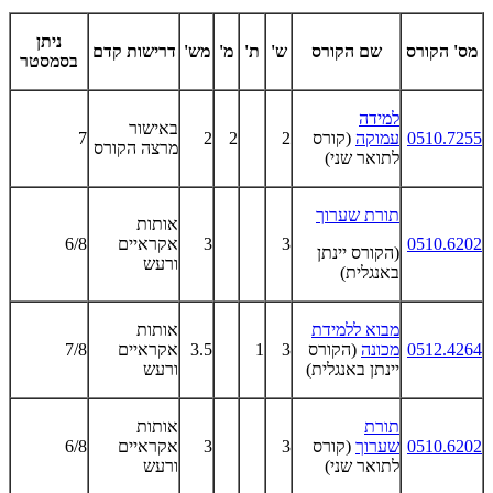
ניתן
מס' הקורס
שם הקורס
ש'
ת'
מ'
מש'
דרישות קדם
בסמסטר
למידה
באישור
0510.7255
עמוקה
(קורס
2
2
2
7
מרצה הקורס
לתואר שני)
תורת שערוך
אותות
0510.6202
3
3
אקראיים
6/8
(הקורס יינתן
ורעש
באנגלית)
מבוא ללמידת
אותות
0512.4264
מכונה
(הקורס
3
1
3.5
אקראיים
7/8
יינתן באנגלית)
ורעש
תורת
אותות
0510.6202
שערוך
(קורס
3
3
אקראיים
6/8
לתואר שני)
ורעש