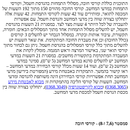
התוכנית כוללת קורסי חובה, מסלולי התמחות בהנדסת חשמל, וקורסי
התמחות במדעי המחשב. קורסי החובה מהווים 150 מתוך 192 השעות של
המכסה לתואר, ומותירים עוד 42 שעות לקורסי התמחות. 42 שעות אלה
יתחלקו בצורה שווה בין מדעי המחשב והנדסת חשמל, עם אפשרות
להעברה של לכל היותר 4 שעות מצד לצד. במסגרת 21 השעות בהנדסת
חשמל, יש להשלים מסלול התמחות אחד מתוך המסלולים הבאים: חומרה,
תקשורת, עיבוד אותות ובקרה. במסלול הנבחר יש להשלים 3 קורסים
(כולל החובה) וכן את מעבדת החובה המתקדמת. את שאר השעות יש
להשלים מתוך כלל קורסי המסלולים בהנדסת חשמל. ניתן גם לבחור מתוך
קורסי תואר שני, באישור המרצה וראש המגמה. מומלץ לקחת את
המעבדה המתקדמת בתקשורת מחשבים. במסגרת 21 השעות במדעי
המחשב יש להשלים סדנא במדעי המחשב (5 ש"ס), סמינר במדעי
המחשב (2 ש"ס), ועוד 14 שעות מכלל קורסי הבחירה במדעי המחשב –
ראו קישור בהמשך. התמקדות באבטחת מידע (המפורטת בידיעון מדעי
המחשב תחת אפשרויות קורסי הבחירה) הינה משותפת להנדסה ומדעי
המחשב. השעות של קורסי הליבה בהתמקדות זו:
מבוא לאבטחת מידע
(
0368.3065
) ו
מבוא לקריפטוגרפיה
(
0368.3049
), יתחלקו בצורה שווה בין
מכסת הנדסת חשמל למכסת מדעי המחשב.
סמסטר (7,6 ו-8) - קורסי חובה