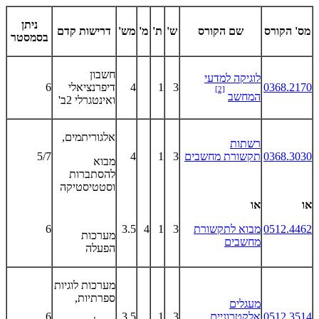
ניתן
מס' הקורס
שם הקורס
ש'
ת'
מ'
מש'
דרישות קדם
בסמסטר
חשבון
לוגיקה למדעי
0368.2170
3
1
4
דיפרנציאלי
6
[2]
המחשב
ואינטגרלי 2ב'
אלגוריתמים,
רשתות
0368.3030
תקשורת מחשבים
3
1
4
5/7
מבוא
להסתברות
וסטטיסטיקה
או
או
0512.4462
מבוא לתקשורת
3
1
4
3.5
6
מערכות
מחשבים
הפעלה
מערכות לוגיות
ספרתיות,
מעגלים
0512.3514
אלקטרוניים
3
1
3.5
6