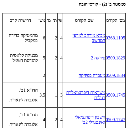
סמסטר ב' (2) - קורסי חובה
מס' הקורס
שם הקורס
ש'
ת'
מ'
מש'
דרישות קדם
מבוא מורחב למדעי
מתמטיקה בדידה
6
2
4
0368.1105
המחשב
במקביל
מכניקה קלאסית
0509.1829
פיזיקה 2
4
2
5
להנדסת חשמל
0509.1834
מעבדה בפיזיקה
2
חדו"א 1ב',
משוואות דיפרנציאליות
3.5
1
3
0509.1745
רגילות
אלגברה לינארית
חדו"א 1ב',
חשבון דיפרנציאלי
4
2
4
0509.1747
ואינטגרלי 2ב'
אלגברה לינארית