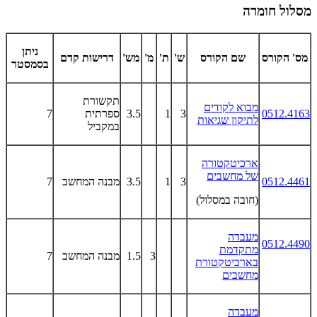
מסלול חומרה
ניתן
מס' הקורס
שם הקורס
ש'
ת'
מ'
מש'
דרישות קדם
בסמסטר
תקשורת
מבוא לקודים
0512.4163
3
1
3.5
ספרתית
7
לתיקון שגיאות
במקביל
ארכיטקטורה
של מחשבים
0512.4461
3
1
3.5
מבנה המחשב
7
(חובה במסלול)
מעבדה
0512.4490
מתקדמת
3
1.5
מבנה המחשב
7
בארכיטקטורת
מחשבים
מעבדה