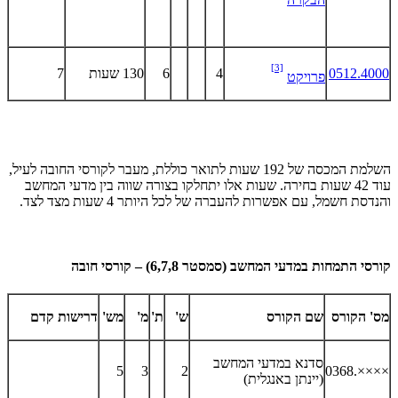
[3]
0512.4000
4
6
130 שעות
7
פרויקט
השלמת המכסה של 192 שעות לתואר כוללת, מעבר לקורסי החובה לעיל,
עוד 42 שעות בחירה. שעות אלו יתחלקו בצורה שווה בין מדעי המחשב
והנדסת חשמל, עם אפשרות להעברה של לכל היותר 4 שעות מצד לצד.
קורסי התמחות במדעי המחשב (סמסטר 6,7,8) – קורסי חובה
מס' הקורס
שם הקורס
ש'
ת'
מ'
מש'
דרישות קדם
סדנא במדעי המחשב
5
3
2
××××.0368
(יינתן באנגלית)