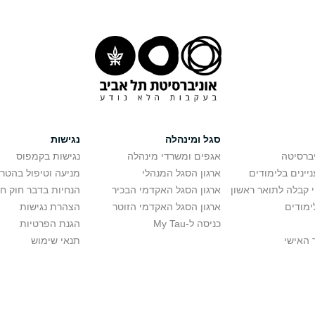
סגל ומינהלה
נגישות
יברסיטה
אגפים ומשרדי מינהלה
נגישות בקמפוס
יינים בלימודים
ארגון הסגל המנהלי
מניעה וטיפול בהטר
י קבלה לתואר ראשון
ארגון הסגל האקדמי הבכיר
הנחיות בדבר חוק ח
ימודים
ארגון הסגל האקדמי הזוטר
הצהרת נגישות
כניסה ל-My Tau
הגנת הפרטיות
 האישי
תנאי שימוש