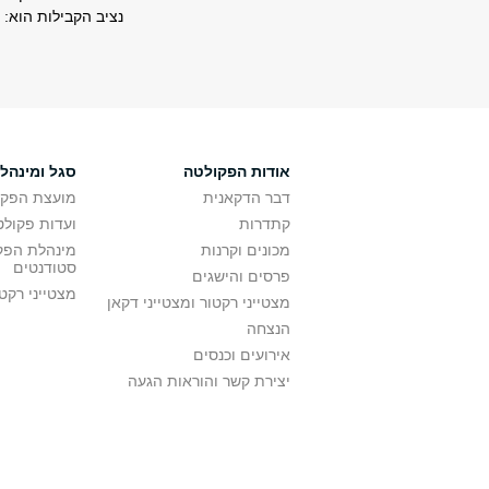
נציב הקבילות הוא: פ
אודות הפקולטה
סגל ומינהל
דבר הדקאנית
מועצת הפקו
קתדרות
ועדות פקולט
מכונים וקרנות
מינהלת הפקו
סטודנטים
פרסים והישגים
מצטייני רקט
מצטייני רקטור ומצטייני דקאן
הנצחה
אירועים וכנסים
יצירת קשר והוראות הגעה