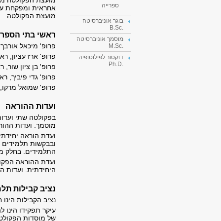
מועצת הפקולטה מור
ספרייה
אחראית ומפקחת על 
מועצת הפקולטה.
בוגר אוניברסיטה
.B.Sc
ראשי בתי הספר:
מוסמך אוניברסיטה
פרופ' מיכאל או
.M.Sc
פרופ' ארז עציון, 
דוקטור לפילוסופיה
.Ph.D
פרופ' בן ציון ש
פרופ' גדי פיביך
פרופ' שמואל מרק
ועדות ההוראה
בפקולטה שתי ועדות 
מוסמך. ועדות ההור
ועדת הוראה יחידתי
ובבקשות תלמידים המ
התלמידים. בחלק מהי
ועדת ההוראה הפקו
היחידתית. ועדות ה
נציב קבילות תלמ
נציב הקבילות הינו 
עיקר תפקידו הינו ל
של מוסדות הפקולטה