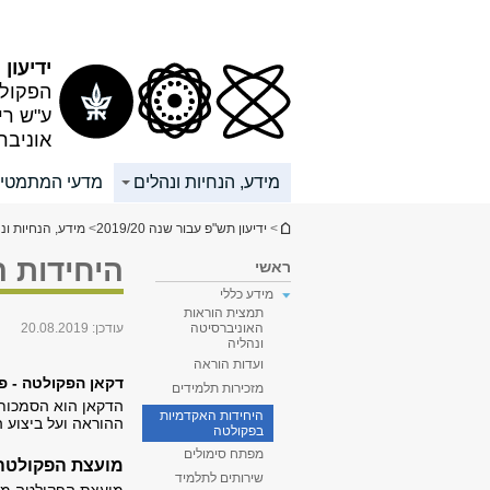
תוכן
תפריט
עליון
ראשי
ידיעון תש
הפקולט
ע"ש רי
אוניבר
מידע, הנחיות ונהלים
מדעי המתמטי
הינך נמצא כאן
>
ידיעון תש"פ עבור שנה 2019/20
>
מידע, הנחיות ונ
היחידות 
ראשי
מידע כללי
תמצית הוראות
עודכן:
20.08.2019
האוניברסיטה
ונהליה
ועדות הוראה
דקאן הפקולטה - פר
מזכירות תלמידים
הדקאן הוא הסמכות 
היחידות האקדמיות
ההוראה ועל ביצוע 
בפקולטה
מפתח סימולים
מועצת הפקולטה
שירותים לתלמיד