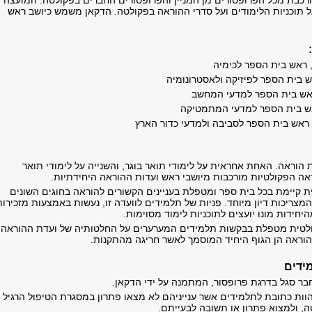
כבת מכל הפרופסורים מן המניין והפרופסורים החברים בפקולטה. המועצה
תוכניות הלימודים ועל סדרי ההוראה בפקולטה. הדקאן משמש כיושב ראש
רבך, ראש בית הספר לכימיה
ראש בית הספר לפיזיקה ולאסטרונומיה
ור, ראש בית הספר למדעי המחשב
, ראש בית הספר למדעי המתמטיקה
ו, ראש בית הספר לסביבה ולמדעי כדור הארץ
הוראה. האחת אחראית על לימודי תואר בוגר, והשנייה על לימודי תואר
אה הפקולטיות מורכבות מיושבי ראש ועדות ההוראה היחידתיות.
ת קיימת בכל בית ספר ומטפלת בעניינים הקשורים להוראה בחוגים השונים
צריכות דיון מיוחד. פניות של תלמידים לוועדה זו, נעשות באמצעות מזכירות
חידות מונו יועצים לתוכניות לימוד מסוימות.
לטית מטפלת בבקשות תלמידים המערערים על החלטותיה של ועדת ההוראה
הוראה הן הגוף היחיד המוסמך לאשר חריגה מהתקנות.
ידים
חבר סגל בדרגת פרופסור, המתמנה על ידי הדקאן.
הוות כתובת לתלמידים אשר ענייניהם לא מצאו פתרון במסגרת הטיפול הרגיל
, ולמצוא פתרון או תשובה לבעייתם.