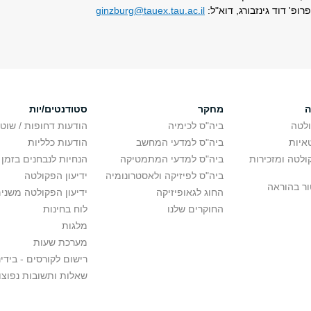
רופ' דוד גינזבורג, דוא"ל:
ginzburg@tauex.tau.ac.il
ה
מחקר
סטודנטים/יות
לטה
ביה"ס לכימיה
הודעות דחופות / שוט
איות
ביה"ס למדעי המחשב
הודעות כלליות
לטה ומזכירות
ביה"ס למדעי המתמטיקה
הנחיות לנבחנים בזמן 
ביה"ס לפיזיקה ולאסטרונומיה
ידיעון הפקולטה
ור בהוראה
החוג לגאופיזיקה
ידיעון הפקולטה משני
החוקרים שלנו
לוח בחינות
מלגות
מערכת שעות
רישום לקורסים - בידינ
שאלות ותשובות נפוצו