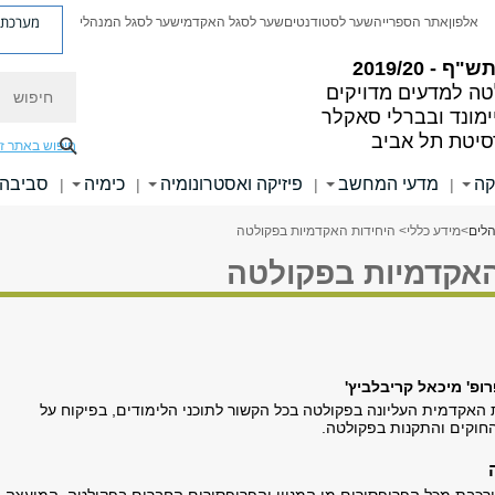
מערכת פ
אלפון
אתר הספרייה
שער לסטודנטים
שער לסגל האקדמי
שער לסגל המנהלי
"ף - 2019/20
חיפוש
ה למדעים מדויקים
ימונד ובברלי סאקלר
סיטת תל אביב
חיפוש באתר ז
קה
מדעי המחשב
פיזיקה ואסטרונומיה
כימיה
סביבה 
|
|
|
|
הלים
>
מידע כללי
> היחידות האקדמיות בפקולטה
האקדמיות בפקולטה
ופ' מיכאל קריבלביץ'
האקדמית העליונה בפקולטה בכל הקשור לתוכני הלימודים, בפיקוח על
החוקים והתקנות בפקולטה.