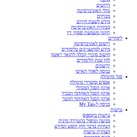
דרושים
נהלי האוניברסיטה
מכרזים
מידע לשעת חירום
מבקרת האוניברסיטה
תקנון משמעת ופסקי דין
לימודים
רישום לאוניברסיטה
מידע למתעניינים בלימודים
חישוב סיכויי קבלה לתואר ראשון
לוח שנת הלימודים
ידיעונים
כניסה לאזור האישי
סגל ומינהלה
אגפים ומשרדי מינהלה
ארגון הסגל המנהלי
ארגון הסגל האקדמי הבכיר
ארגון הסגל האקדמי הזוטר
כניסה ל-My Tau
נגישות
נגישות בקמפוס
מניעה וטיפול בהטרדה מינית
הנחיות בדבר חוק חופש המידע
הצהרת נגישות