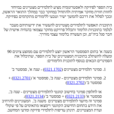
בית הספר לפיזיקה ולאסטרונומיה מציע לתלמידים מצטיינים במיוחד
לחוות חווית מחקר אמיתית ולהתחיל במחקר כבר במהלך התואר הראשון,
ובכך לסלול את דרכם להמשך ישיר וטבעי ללימודים מתקדמים בפיזיקה.
התוכנית תאפשר לתלמידים מצטיינים להעשיר את ידיעותיהם מעבר
לנלמד בתוכניות הלימוד ותכלול פרויקט מחקר עצמאי בהנחיה אישית של
חבר סגל ביה"ס, וכן העשרה בלימוד עצמי מודרך.
בשנה א' בתום הסמסטר הראשון יוצע לתלמידים עם ממוצע ציונים 90
ומעלה להשתלב בתוכנית המצטיינים של בית הספר, שתיכלול את
הסמינרים הבאים בנוסף לתוכנית הלימודים:
סמינר תלמידים מצטיינים (
0321.1702
) - שנה א', סמסטר ב'
סמינר תלמידים מצטיינים - שנה ב', סמסטר א' (
0321.2701
) +
סמסטר ב' (
0321.2702
)
או לחלופין סמינר בחישוב קוונטי לתלמידים מצטיינים - שנה ב',
סמסטר א' (
0321.2133
) + סמסטר ב' (
0321.2134
).
סמינר זה מיועד לתלמידים מצטיינים משנה ב', המעוניינים להרחיב
את הידע בתחום החישוב הקוונטי ויימצאו מתאימים על פי שקולי
ועדת המצטיינים. תינתן עדיפות לתלמידי פיזיקה ומדעי המחשב.