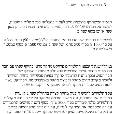
פרוייקט מחקר – שנה ג'
תלמיד המשתתף בתוכנית חייב לעמוד בהצלחה בכל מטלות התוכנית,
לשמור על ממוצע של 90 לפחות. העמידה בתנאי התוכנית תיבדק בסוף
שנה א' וכן בסוף שנה ב'.
לתלמידים בתכנית שיעמדו בתנאי המעבר הנ"ל (ממוצע 90) תינתן מילגה
על סך 1500 ₪ בסוף סמסטר א' של שנה ב' ובנוסף 1500 ₪ בסוף סמסטר
ב' של שנה ב'.
במהלך שנה ג' יבצעו התלמידים פרויקט מחקר מדעי בהיקף שנתי עם חבר
סגל מבית הספר. נושא הפרויקט הוא חלק מהמחקר השוטף של
חבר הסגל, ובכך ניתנת הזדמנות לחקור בעיות עכשוויות בחזית הפיזיקה
ולהכיר מקרוב תחום מחקר וקבוצת מחקר באוניברסיטה. הפרויקט עשוי
להוות בסיס לעבודת מחקר לתואר מוסמך או דוקטורט ישיר.
על התלמידים להגיש תוכנית מחקר קצרה בתחילת שנה ג' לוועדה
המרכזת את התוכנית, עם אישור תוכנית המחקר על ידי הוועדה מקבלים
התלמידים מלגת לימודים בסך 3000 ש"ח. בסוף השנה מגישים התלמידים
עבודה המסכמת את המחקר. לעתים, עבודות אלה מתפרסמות בכתבי
עת מדעיים בינלאומיים. הציון לפרויקט המחקר ייקבע על ידי הוועדה, תוך