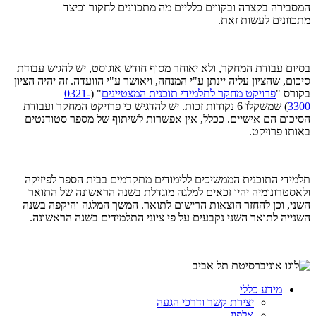
המסבירה בקצרה ובקווים כלליים מה מתכוונים לחקור וכיצד
מתכוונים לעשות זאת.
בסיום עבודת המחקר, ולא יאוחר מסוף חודש אוגוסט, יש להגיש עבודת
סיכום, שהציון עליה יינתן ע"י המנחה, ויאושר ע"י הוועדה. זה יהיה הציון
בקורס "
פרויקט מחקר לתלמידי תוכנית המצטיינים
" (
0321-
3300
) שמשקלו 6 נקודות זכות. יש להדגיש כי פרויקט המחקר ועבודת
הסיכום הם אישיים. ככלל, אין אפשרות לשיתוף של מספר סטודנטים
באותו פרויקט.
תלמידי התוכנית הממשיכים ללימודים מתקדמים בבית הספר לפיזיקה
ולאסטרונומיה יהיו זכאים למלגה מוגדלת בשנה הראשונה של התואר
השני, וכן להחזר הוצאות הרישום לתואר. המשך המלגה והיקפה בשנה
השנייה לתואר השני נקבעים על פי ציוני התלמידים בשנה הראשונה.
מידע כללי
יצירת קשר ודרכי הגעה
אלפון