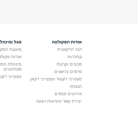
אודות הפקולטה
סגל ומינהל
דבר הדקאנית
מועצת הפקו
קתדרות
ועדות פקולט
מכונים וקרנות
מינהלת הפקו
סטודנטים
פרסים והישגים
מצטייני רקט
מצטייני רקטור ומצטייני דקאן
הנצחה
אירועים וכנסים
יצירת קשר והוראות הגעה