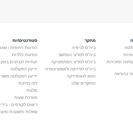
ה
מחקר
סטודנטים/יות
לטה
ביה"ס לכימיה
הודעות דחופות / שוט
איות
ביה"ס למדעי המחשב
הודעות כלליות
לטה ומזכירות
ביה"ס למדעי המתמטיקה
הנחיות לנבחנים בזמן 
ביה"ס לפיזיקה ולאסטרונומיה
ידיעון הפקולטה
ור בהוראה
החוג לגאופיזיקה
ידיעון הפקולטה משני
החוקרים שלנו
לוח בחינות
מלגות
מערכת שעות
רישום לקורסים - בידינ
שאלות ותשובות נפוצו