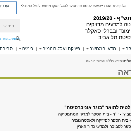
מערכת פ
אלפון
אתר הספרייה
שער לסטודנטים
שער לסגל האקדמי
שער לסגל המנהלי
"ף - 2019/20
חיפוש
ה למדעים מדויקים
ימונד ובברלי סאקלר
סיטת תל אביב
חיפוש באתר ז
קה
מדעי המחשב
פיזיקה ואסטרונומיה
כימיה
סביבה 
|
|
|
|
הלים
>
מידע כללי
> ועדות הוראה
ראה
לטית לתואר "בוגר אוניברסיטה"
וביץ' - יו"ר - בית הספר למדעי המתמטיקה
 בית הספר לפיזיקה ולאסטרונומיה
ו - בית הספר לסביבה ולמדעי כדור הארץ