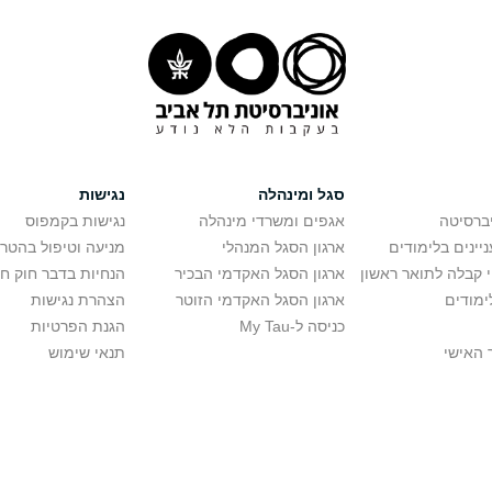
סגל ומינהלה
נגישות
יברסיטה
אגפים ומשרדי מינהלה
נגישות בקמפוס
יינים בלימודים
ארגון הסגל המנהלי
מניעה וטיפול בהטר
י קבלה לתואר ראשון
ארגון הסגל האקדמי הבכיר
הנחיות בדבר חוק ח
ימודים
ארגון הסגל האקדמי הזוטר
הצהרת נגישות
כניסה ל-My Tau
הגנת הפרטיות
 האישי
תנאי שימוש