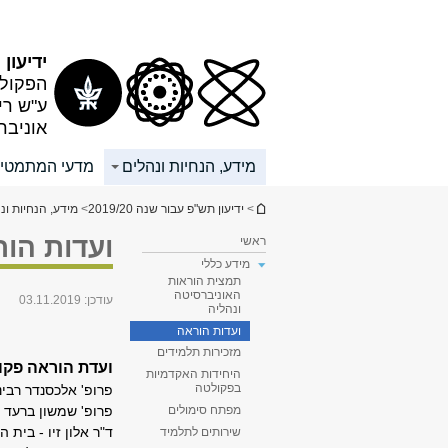
תוכן
תפריט
עליון
ראשי
ידיעון תש
הפקולט
ע"ש רי
אוניבר
מידע, הנחיות ונהלים
מדעי המתמטי
הינך נמצא כאן
>
ידיעון תש"פ עבור שנה 2019/20
>
מידע, הנחיות ונ
ועדות הו
ראשי
מידע כללי
תמצית הוראות
האוניברסיטה
עודכן:
03.11.2019
ונהליה
ועדות הוראה
מזכירות תלמידים
ועדת הוראה פקו
היחידות האקדמיות
בפקולטה
פרופ' אלכסנדר רבינ
פרופ' שמשון ברעד -
מפתח סימולים
ד"ר אלון זי
שירותים לתלמיד