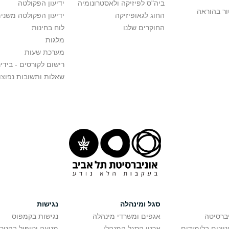
ביה"ס לפיזיקה ולאסטרונומיה
ידיעון הפקולטה
ור בהוראה
החוג לגאופיזיקה
ידיעון הפקולטה משני
החוקרים שלנו
לוח בחינות
מלגות
מערכת שעות
רישום לקורסים - בידינ
שאלות ותשובות נפוצו
סגל ומינהלה
נגישות
יברסיטה
אגפים ומשרדי מינהלה
נגישות בקמפוס
יינים בלימודים
ארגון הסגל המנהלי
מניעה וטיפול בהטר