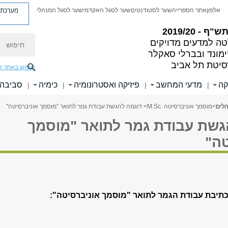
מערכת פ
אלפון
אתר הספרייה
שער לסטודנטים
שער לסגל האקדמי
שער לסגל המנהלי
"ף - 2019/20
חיפוש
ה למדעים מדויקים
ימונד ובברלי סאקלר
סיטת תל אביב
חיפוש באתר ז
קה
מדעי המחשב
פיזיקה ואסטרונומיה
כימיה
סביבה 
|
|
|
|
הלים
>
מוסמך אוניברסיטה .M.Sc
> דוגמה להגשת עבודת גמר לתואר "מוסמך אוניברסיטה"
גשת עבודת גמר לתואר "מוסמך
טה"
כתיבת עבודת הגמר לתואר "מוסמך אוניברסיטה":