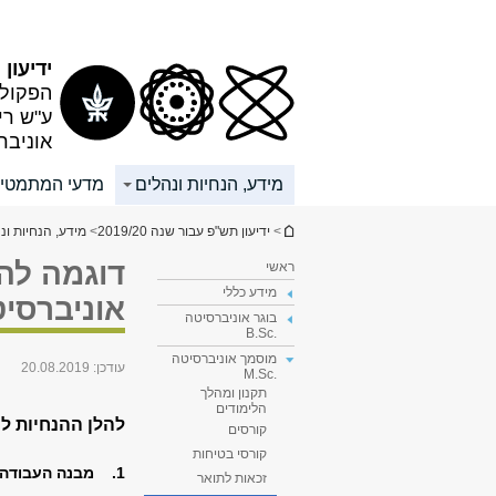
תוכן
תפריט
עליון
ראשי
ידיעון תש
הפקולט
ע"ש רי
אוניבר
מידע, הנחיות ונהלים
מדעי המתמטי
הינך נמצא כאן
>
ידיעון תש"פ עבור שנה 2019/20
>
מידע, הנחיות ונ
דוגמה לה
ראשי
מידע כללי
אוניברסי
בוגר אוניברסיטה
.B.Sc
מוסמך אוניברסיטה
עודכן:
20.08.2019
.M.Sc
תקנון ומהלך
הלימודים
להלן ההנחיות ל
קורסים
קורסי בטיחות
1. מבנה העבודה
זכאות לתואר