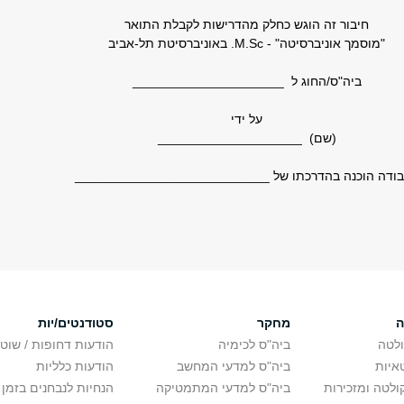
חיבור זה הוגש כחלק מהדרישות לקבלת התואר
"מוסמך אוניברסיטה" - M.Sc. באוניברסיטת תל-אביב
ביה"ס/החוג ל _____________________
על ידי
(שם) ____________________
ודה הוכנה בהדרכתו של ___________________________
ה
מחקר
סטודנטים/יות
לטה
ביה"ס לכימיה
הודעות דחופות / שוט
איות
ביה"ס למדעי המחשב
הודעות כלליות
לטה ומזכירות
ביה"ס למדעי המתמטיקה
הנחיות לנבחנים בזמן 