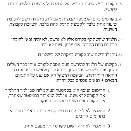
בקורס בו יש שיעור ותרגיל, על התלמיד להירשם גם לשיעור וגם
לתרגיל.
בקורסים בהם יש מספר קבוצות מקבילות, ניתן להירשם לקבוצת
שיעור אחת בלבד ולקבוצת תרגיל אחת בלבד, השייכת לקבוצת
השיעור.
תלמיד שהשתתף בקורס אליו לא נרשם, לא יהיה זכאי להיבחן
בבחינת סיום הקורס. אם ייבחן, ציונו לא יוכר.
ניתן להירשם שוב לקורס במקרה של כישלון בו.
בקשתו של תלמיד להירשם פעם נוספת לקורס אותו כבר השלים
בציון עובר לשם שיפור הציון, תובא לדיון ולאישור בפני ועדת
הוראה היחידתית. הבקשה תישקל רק אם נענו כל התנאים
הבאים + תנאים נוספים בכל יחידה:
הרישום הנוסף הוא בסמסטר העוקב לזה שבו למד התלמיד
את הקורס לראשונה, או לכל המאוחר בסמסטר שאחריו,
אם הקורס אינו מוצע בסמסטר העוקב.
התלמיד לא למד קורסים מתקדמים יותר באותו תחום או
בתחומים קרובים.
התלמיד לא היה רשום לקורס יותר מפעם אחת.