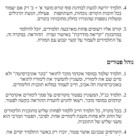
תלמיד יורשה לגשת לבחינת סוף קורס מועד א' + ב' רק אם יעמוד
בכל חובות הקורס: נוכחות, השתתפות פעילה, הגשת תרגילים
ומטלות נוספות שהוגדרו כחלק מחובותיו בקורס.
קורס אליו רשומים פחות מארבעה תלמידים, יוכל להילמד
במתכונת "קריאה מודרכת" באישור ועדת ההוראה. במקרה זה,
על התלמידים לשמור על קשר קבוע עם המורה.
נוהל פטורים
תלמיד שלמד במוסד אקדמי מוכר לתואר "בוגר אוניברסיטה" ולא
סיים שם את לימודיו, ומעוניין להמשיך את לימודיו לתואר
באוניברסיטת תל-אביב, חייב לעמוד במלוא תוכנית הלימודים.
תלמיד כנ"ל, המעוניין בפטור מקורסים על סמך לימודים אקדמיים
קודמים במוסד מוכר, רשאי להגיש לוועדת ההוראה בקשה לפטור.
בכל מקרה, כל תלמיד חייב ללמוד לפחות שליש מתוכנית הלימודים
של החוג ולא פחות משנת לימודים אחת. לפיכך, הפטור המרבי הוא
משני שליש של התוכנית.
הקורסים שבגינם אושר פטור, יוכרו רק כאשר התלמיד יסיים את