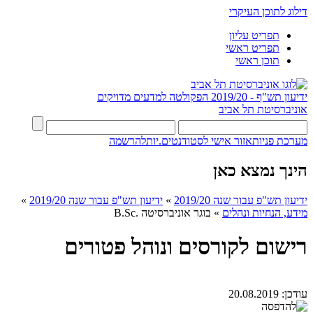
דילוג לתוכן העיקרי
תפריט עליון
תפריט ראשי
תוכן ראשי
ידיעון תש"ף - 2019/20
הפקולטה למדעים מדויקים
אוניברסיטת תל אביב
מערכת פניות
אזור אישי לסטודנטים.יות
להרשמה
הינך נמצא כאן
ידיעון תש"פ עבור שנה 2019/20
»
ידיעון תש"פ עבור שנה 2019/20
»
מידע, הנחיות ונהלים
»
בוגר אוניברסיטה .B.Sc
רישום לקורסים ונוהל פטורים
עודכן:
20.08.2019