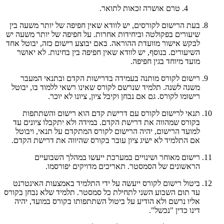
טרם אושרה זכאות לתואר.
בעת הרישום לקורסים, יש לוודא שאין חפיפה של יותר משעה בין
שיעורים בפקולטה וביחידות אחרות. על חפיפה של יותר משעה יש
לבקש אישור מוועדת ההוראה. באם יבוצע רישום כזה, יבוטל אחד
השיעורים. בנוסף, יש לוודא שאין חפיפה בין בחינות. לא יאושר
מועד מיוחד בגין חפיפה.
רישום לקורס מותנה בעמידה בדרישות הקדם ובתנאי המעבר
משנה לשנה. תלמיד שנרשם לקורס שאינו רשאי ללמוד בו, יבוטל
רישומו לקורס. גם אם נבחן וקיבל ציון, ציונו לא יוכר.
תנאי לרישום לקורס עם דרישת קדם הוא רישום והשתתפות
בקורס שמהווה את דרישת הקדם. במידה ולא יתקבלו ציונים עד
למועד הרישום, יהיה הרישום לקורס המתקדם על תנאי, ויבוטל
אם התלמיד לא ישיג ציון עובר בקורס שהיווה את דרישת הקדם.
רישום מאוחר ושינויים במערכת ייעשו במהלך השבועיים
הראשונים של הסמסטר. תאריכים מדויקים יפורסמו.
ביטול רישום לקורס ייעשה על ידי התלמיד באמצעות האינטרנט
עד תום השבוע השני לתחילת כל סמסטר. תלמיד שלא נבחן בקורס
אליו נרשם ולא הודיע על ביטול השתתפותו בקורס במועד, יהיה
דינו כדין "נכשל".