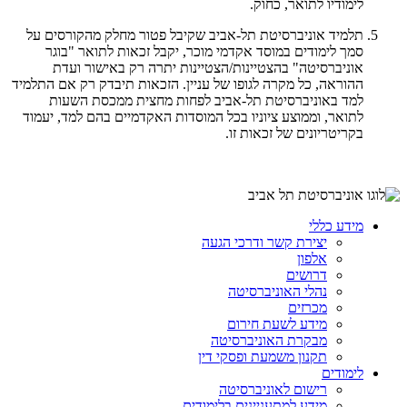
לימודיו לתואר, כחוק.
תלמיד אוניברסיטת תל-אביב שקיבל פטור מחלק מהקורסים על
סמך לימודים במוסד אקדמי מוכר, יקבל זכאות לתואר "בוגר
אוניברסיטה" בהצטיינות/הצטיינות יתרה רק באישור ועדת
ההוראה, כל מקרה לגופו של עניין. הזכאות תיבדק רק אם התלמיד
למד באוניברסיטת תל-אביב לפחות מחצית ממכסת השעות
לתואר, וממוצע ציוניו בכל המוסדות האקדמיים בהם למד, יעמוד
בקריטריונים של זכאות זו.
מידע כללי
יצירת קשר ודרכי הגעה
אלפון
דרושים
נהלי האוניברסיטה
מכרזים
מידע לשעת חירום
מבקרת האוניברסיטה
תקנון משמעת ופסקי דין
לימודים
רישום לאוניברסיטה
מידע למתעניינים בלימודים