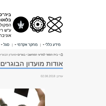
תוכן
תפריט
עליון
ראשי
ביה"ס
בלווטנ
הפקולט
ע"ש רי
אוניבר
מידע כללי
מחקר אקדמי
סגל
|
|
הינך נמצא כאן
>
בית הספר למדעי המחשב
>
בוגרים
>
מועדון הבוגרי
אודות מועדון הבוגרים
עודכן:
02.08.2018