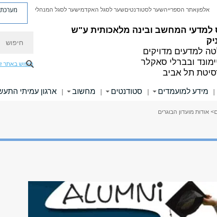
מערכת פ
אלפון
אתר הספרייה
שער לסטודנטים
שער לסגל האקדמי
שער לסגל המנהלי
 למדעי המחשב ובינה מלאכותית ע"ש
חיפוש
יק
ה למדעים מדויקים
ימונד ובברלי סאקלר
חיפוש באתר ז
סיטת תל אביב
מידע למועמדים
סטודנטים
מחשוב
ארגון עמיתי התעש
|
|
|
|
ם
> אודות מועדון הבוגרים