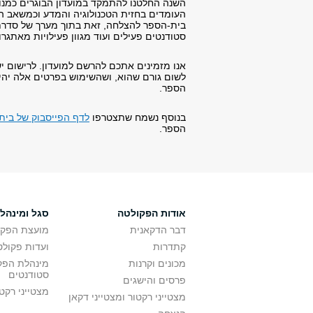
העומדים בחזית הטכנולוגיה והמדע וכמשאב ה
בית-הספר להצלחה, זאת בתוך מערך של סדרת 
סטודנטים פעילים ועוד מגוון פעילויות מאתגרו
אנו מזמינים אתכם להרשם למועדון. לרישום
לשום גורם שהוא, ושהשימוש בפרטים אלה יהיה
הספר.
בנוסף נשמח שתצטרפו
לדף הפייסבוק של בית
הספר.
אודות הפקולטה
סגל ומינהל
דבר הדקאנית
מועצת הפקו
קתדרות
ועדות פקולט
מכונים וקרנות
מינהלת הפקו
סטודנטים
פרסים והישגים
מצטייני רקט
מצטייני רקטור ומצטייני דקאן