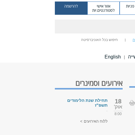
ניות
אזור אישי
להרשמה
לסטודנטים.יות
ה
חיפוש בכל האוניברסיטה
ייה
English
|
אירועים וסמינרים
18
תחילת שנת הלימודים
תשפ"ז
אוק'
.
8:00
ללוח האירועים >