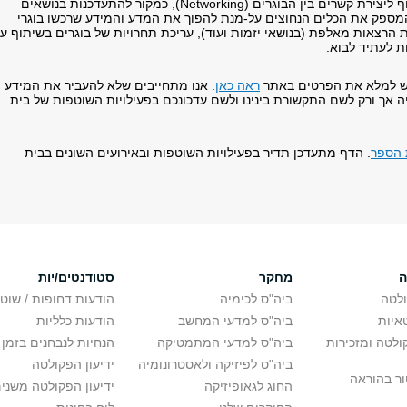
השנה החלטנו להתמקד במועדון הבוגרים כמנוף ליצירת קשרים בין הבוגרים (Networking), כמקור להתעדכנות בנושאים
מספק את הכלים הנחוצים על-מנת להפוך את המדע והמידע שרכשו בוגרי
הרצאות מאלפת (בנושאי יזמות ועוד), עריכת תחרויות של בוגרים בשיתוף ע
ת לעתיד לבוא.
 יש למלא את הפרטים באתר
ראה כאן
. אנו מתחייבים שלא להעביר את המידע
 אך ורק לשם התקשורת בינינו ולשם עדכונכם בפעילויות השוטפות של בית
 הספר
. הדף מתעדכן תדיר בפעילויות השוטפות ובאירועים השונים בבית
ה
מחקר
סטודנטים/יות
לטה
ביה"ס לכימיה
הודעות דחופות / שוט
איות
ביה"ס למדעי המחשב
הודעות כלליות
לטה ומזכירות
ביה"ס למדעי המתמטיקה
הנחיות לנבחנים בזמן 
ביה"ס לפיזיקה ולאסטרונומיה
ידיעון הפקולטה
ור בהוראה
החוג לגאופיזיקה
ידיעון הפקולטה משני