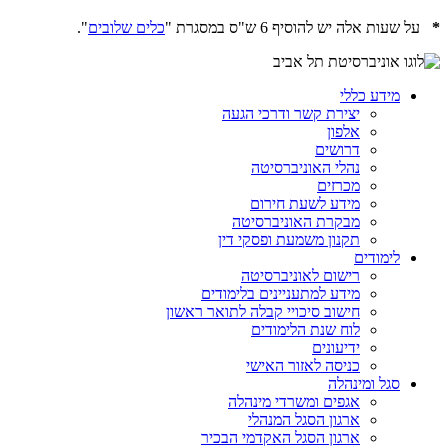
*
על שעות אלה יש להוסיף 6 ש"ס במסגרת "
כלים שלובים
".
מידע כללי
יצירת קשר ודרכי הגעה
אלפון
דרושים
נהלי האוניברסיטה
מכרזים
מידע לשעת חירום
מבקרת האוניברסיטה
תקנון משמעת ופסקי דין
לימודים
רישום לאוניברסיטה
מידע למתעניינים בלימודים
חישוב סיכויי קבלה לתואר ראשון
לוח שנת הלימודים
ידיעונים
כניסה לאזור האישי
סגל ומינהלה
אגפים ומשרדי מינהלה
ארגון הסגל המנהלי
ארגון הסגל האקדמי הבכיר