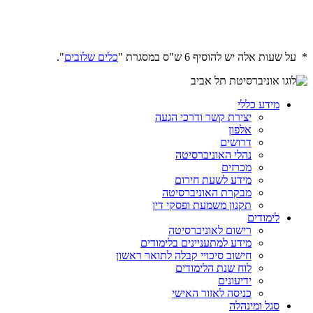
* על שעות אלה יש להוסיף 6 ש"ס במסגרת "
כלים שלובים
".
מידע כללי
יצירת קשר ודרכי הגעה
אלפון
דרושים
נהלי האוניברסיטה
מכרזים
מידע לשעת חירום
מבקרת האוניברסיטה
תקנון משמעת ופסקי דין
לימודים
רישום לאוניברסיטה
מידע למתעניינים בלימודים
חישוב סיכויי קבלה לתואר ראשון
לוח שנת הלימודים
ידיעונים
כניסה לאזור האישי
סגל ומינהלה