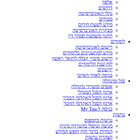
אלפון
דרושים
נהלי האוניברסיטה
מכרזים
מידע לשעת חירום
מבקרת האוניברסיטה
תקנון משמעת ופסקי דין
לימודים
רישום לאוניברסיטה
מידע למתעניינים בלימודים
חישוב סיכויי קבלה לתואר ראשון
לוח שנת הלימודים
ידיעונים
כניסה לאזור האישי
סגל ומינהלה
אגפים ומשרדי מינהלה
ארגון הסגל המנהלי
ארגון הסגל האקדמי הבכיר
ארגון הסגל האקדמי הזוטר
כניסה ל-My Tau
נגישות
נגישות בקמפוס
מניעה וטיפול בהטרדה מינית
הנחיות בדבר חוק חופש המידע
הצהרת נגישות