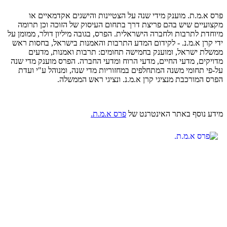
פרס א.מ.ת. מוענק מידי שנה על הצטיינות והישגים אקדמאיים או
מקצועיים שיש בהם פריצת דרך בתחום העיסוק של הזוכה וכן תרומה
מיוחדת לתרבות ולחברה הישראלית. הפרס, בגובה מיליון דולר, ממומן על
ידי קרן א.מ.נ. - לקידום המדע התרבות והאמנות בישראל, בחסות ראש
ממשלת ישראל, ומוענק בחמישה תחומים: תרבות ואמנות, מדעים
מדויקים, מדעי החיים, מדעי הרוח ומדעי החברה. הפרס מוענק מדי שנה
על-פי תחומי משנה המתחלפים במחזוריות מדי שנה, ומנוהל ע"י ועדת
הפרס המורכבת מנציגי קרן א.מ.נ. ונציגי ראש הממשלה.
מידע נוסף באתר האינטרנט של
פרס א.מ.ת.