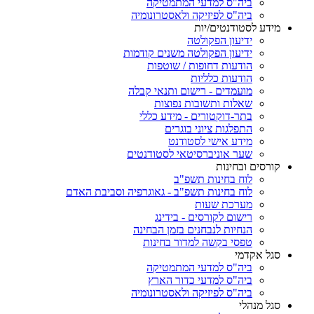
ביה"ס למדעי המתמטיקה
ביה"ס לפיזיקה ולאסטרונומיה
מידע לסטודנטים/יות
ידיעון הפקולטה
ידיעון הפקולטה משנים קודמות
הודעות דחופות / שוטפות
הודעות כלליות
מועמדים - רישום ותנאי קבלה
שאלות ותשובות נפוצות
בתר-דוקטורים - מידע כללי
התפלגות ציוני בוגרים
מידע אישי לסטודנט
שער אוניברסיטאי לסטודנטים
קורסים ובחינות
לוח בחינות תשפ"ב
לוח בחינות תשפ"ב - גאוגרפיה וסביבת האדם
מערכת שעות
רישום לקורסים - בידינג
הנחיות לנבחנים בזמן הבחינה
טפסי בקשה למדור בחינות
סגל אקדמי
ביה"ס למדעי המתמטיקה
ביה"ס למדעי כדור הארץ
ביה"ס לפיזיקה ולאסטרונומיה
סגל מנהלי