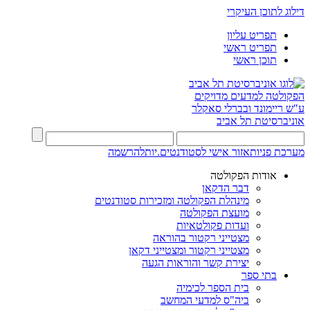
דילוג לתוכן העיקרי
תפריט עליון
תפריט ראשי
תוכן ראשי
הפקולטה למדעים מדויקים
ע"ש ריימונד ובברלי סאקלר
אוניברסיטת תל אביב
מערכת פניות
אזור אישי לסטודנטים.יות
להרשמה
אודות הפקולטה
דבר הדקאן
מינהלת הפקולטה ומזכירות סטודנטים
מועצת הפקולטה
ועדות פקולטאיות
מצטייני רקטור בהוראה
מצטייני רקטור ומצטייני דקאן
יצירת קשר והוראות הגעה
בתי ספר
בית הספר לכימיה
ביה"ס למדעי המחשב