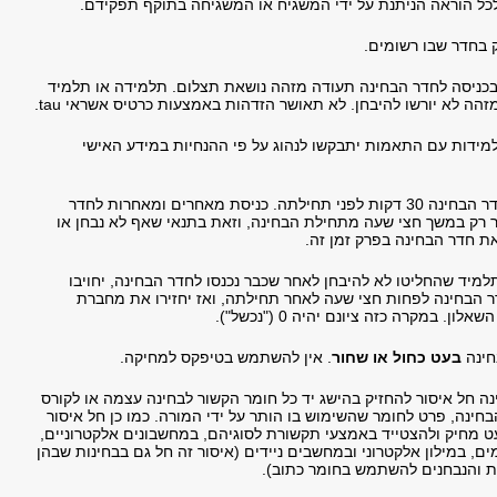
כל הוראה הניתנת על ידי המשגיח או המשגיחה בתוקף תפקידם.
ק בחדר שבו רשומים.
בכניסה לחדר הבחינה תעודה מזהה נושאת תצלום. תלמידה או תלמיד
הה לא יורשו להיבחן. לא תאושר הזדהות באמצעות כרטיס אשראי tau.
מידות עם התאמות יתבקשו לנהוג על פי ההנחיות במידע האישי
יש להגיע לחדר הבחינה 30 דקות לפני תחילתה. כניסת מאחרים ומאחרות לחדר
 רק במשך חצי שעה מתחילת הבחינה, וזאת בתנאי שאף לא נבחן או
את חדר הבחינה בפרק זמן זה.
למיד שהחליטו לא להיבחן לאחר שכבר נכנסו לחדר הבחינה, יחויבו
 הבחינה לפחות חצי שעה לאחר תחילתה, ואז יחזירו את מחברת
ון. במקרה כזה ציונם יהיה 0 ("נכשל").
חינה
בעט כחול או שחור
. אין להשתמש בטיפקס למחיקה.
ה חל איסור להחזיק בהישג יד כל חומר הקשור לבחינה עצמה או לקורס
חינה, פרט לחומר שהשימוש בו הותר על ידי המורה. כמו כן חל איסור
מחיק ולהצטייד באמצעי תקשורת לסוגיהם, במחשבונים אלקטרוניים,
ם, במילון אלקטרוני ובמחשבים ניידים (איסור זה חל גם בבחינות שבהן
ות והנבחנים להשתמש בחומר כתוב).