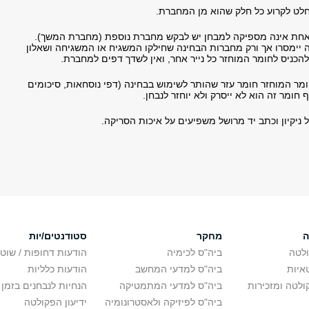
חלט לקרוע כל חלק שהוא מן המחברת.
חת אינה מספיקה למבחן יש לבקש מחברת נוספת (מחברת המשך).
 יימסרו אך ורק מחברות הבחינה שחילקו המשגיח או המשגיחה ושאלון
להכניס לחומר המוחזר כל נייר אחר, ואין לשדך דפים למחברת.
ומר המוחזר חומר עזר שהותר לשימוש בבחינה (דפי נוסחאות, סיכומים
ף חומר זה הוא לא ייסרק ולא יוחזר לנבחן.
ניקיון וכתב יד מרושל משפיעים על איכות הסריקה.
ה
מחקר
סטודנטים/יות
לטה
ביה"ס לכימיה
הודעות דחופות / שוט
איות
ביה"ס למדעי המחשב
הודעות כלליות
לטה ומזכירות
ביה"ס למדעי המתמטיקה
הנחיות לנבחנים בזמן 
ביה"ס לפיזיקה ולאסטרונומיה
ידיעון הפקולטה