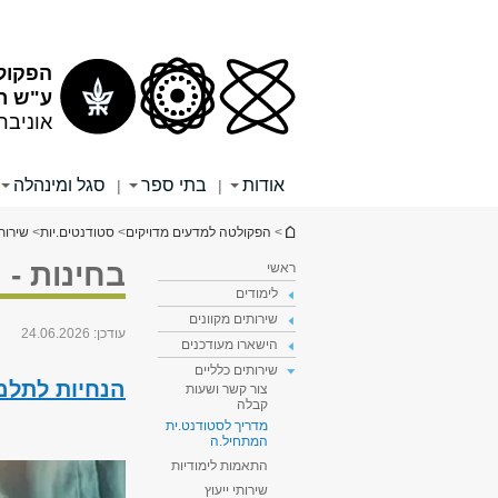
תוכן
תפריט
עליון
ראשי
הפקול
ע"ש רי
אוניבר
אודות
בתי ספר
סגל ומינהלה
|
|
הינך נמצא כאן
>
הפקולטה למדעים מדויקים
>
סטודנטים.יות
>
שירות
בחינות - 
ראשי
לימודים
שירותים מקוונים
עודכן:
24.06.2026
הישארו מעודכנים
שירותים כלליים
הנחיות לתלמ
צור קשר ושעות
קבלה
מדריך לסטודנט.ית
המתחיל.ה
התאמות לימודיות
שירותי ייעוץ