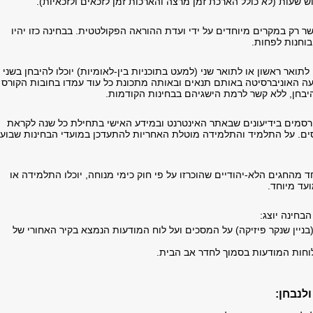
 שעות (לא כולל הארכת זמן מרצה והארכות זמן לזכאים ולזכאיות).
 רק במקרים מיוחדים על ידי ועדת ההוראה הפקולטטית. בבחינה כזו יהיו
ובוחנות לפחות.
תואר ראשון או לתואר שני (למעט בתוכניות בין-לאומיות) יוכלו להיבחן בשני
ה האוניברסיטה באותם תנאים ובאותה מתכונת כל עוד עמדו בחובות הקורס
בחן, ללא קשר לרמת הישגיהם בבחינות הקודמות.
רסמים בידיעונים שבאתר האינטרנט ובמידע האישי בתחילת כל שנה לקראת
ים. על התלמיד והתלמידה מוטלת האחריות להתעדכן במועדי הבחינות שבוע
מהחגים הלא-יהודיים שהוכרזו על פי חוק כימי מנוחה, יוכלו התלמידה או
עד מיוחד.
הבחינה יוצג:
ניין שנקר פיזיקה) על המסכים ועל לוח המודעות הנמצא בקיר האחורי של
 לוחות המודעות בסמוך לחדר אב הבית.
לנבחן: