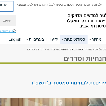
מערכת פ
אלפון
אתר הספרייה
שער לסטודנטים
שער לסגל האקדמי
שער לסגל המנהלי
טה למדעים מדויקים
חיפוש
ימונד ובברלי סאקלר
סיטת תל אביב
חיפוש באתר ז
מחקר
סטודנטים.יות
ידיעון
בוגרים.ות
English
|
|
|
ים כלליים
>
מדריך לסטודנט.ית המתחיל.ה
> בחינות - הנחיות וסדרים
הנחיות וסדרים
ידים.ות לבחינות סמסטר ב' תשפ"ו