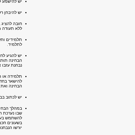
יש להישמע ל
יש להיבחן ר
חובה להציג 
ללא תעודה מז
תלמידים ותל
לתלמיד.
הבחינה תותר
נבחנת עזבו 
תלמידה או ת
להישאר בחדר
הבחינה ואת השאל
יש לכתוב בב
במהלך הבחינ
שבו נערכת הב
להשתמש בעט 
בשעונים חכמי
יורשו הנבחנ