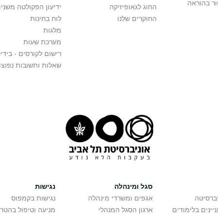
ור בהוראה
החוג לגאופיזיקה
ידיעון הפקולטה משני
החוקרים שלנו
לוח בחינות
מלגות
מערכת שעות
רישום לקורסים - בידינ
שאלות ותשובות נפוצו
סגל ומינהלה
נגישות
יברסיטה
אגפים ומשרדי מינהלה
נגישות בקמפוס
יינים בלימודים
ארגון הסגל המנהלי
מניעה וטיפול בהטר