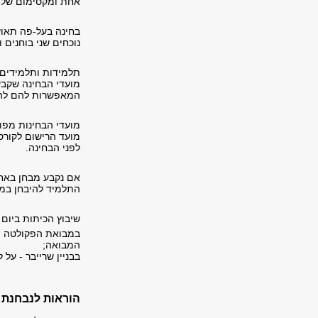
אחת ומקסימום שלוש
בחינה בעל-פה תאושר
נוכחים שני בוחנים 
תלמידות ותלמידים ל
מועדי הבחינה שקבע
המאפשרות להם להי
מועדי הבחינות מפו
מועד הרישום לקורס
לפני הבחינה.
אם נקבע מבחן באחד 
התלמיד להיבחן במו
שיבוץ הכיתות ביום 
במבואת הפקולטה (ב
המבואה;
בבניין שרייבר - על
הוראות לנבחנת ו