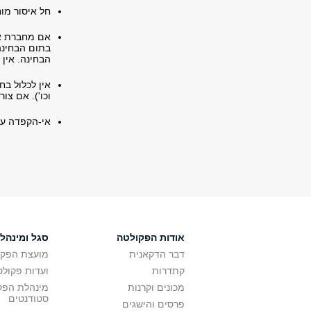
חל איסור מו
אם מחברת א
בתום הבחינה
הבחינה. אין 
אין לכלול בח
וכו'). אם צור
אי-הקפדה על 
אודות הפקולטה
סגל ומינהל
דבר הדקאנית
מועצת הפקו
קתדרות
ועדות פקולט
מכונים וקרנות
מינהלת הפקו
סטודנטים
פרסים והישגים