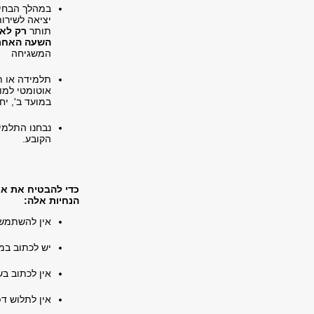
במהלך הבחינ
יציאה לשירות
תותר
רק לאחר 30
השעה האחרו
המשגיחה
תלמידה או תל
אוטומטי למוע
במועד ב', י
נבחנו התלמי
הקובע.
כדי להבטיח את אי
הנחיות אלה:
אין להשתמש 
יש לכתוב במ
אין לכתוב בש
אין לתלוש ד