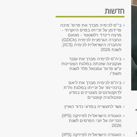
חדשות
בי"ס לכימיה מברך את פרופ' מיכה
פרידמן על זכייתו בפרס היוקרתי -
מרצה ריכרד וילשטטר - מטעם
החברה הגרמנית לכימיה (GDCh)
והחברה הישראלית לכימיה (ICS),
לשנת 2026
ביה"ס לכימיה מברך את ענבר
אנקונינה שזכתה במלגת הצטיינות
ע"ש פרופ' עמנואל פלד לשנת
תשפ"ו
ביה"ס לכימיה מברך את ליאם
ברנהיימר על זכייתו במלגת ות"ת
לדוקטורנטים מצטיינים במדע
וטכנולוגיה קוונטיים
גשר לתעשייה במדעי כדור הארץ
האגודה הישראלית לפיזיקה (IPS)
הכריזה על זוכי הפרסים לשנת
2026
האגודה הישראלית לפיזיקה (IPS)