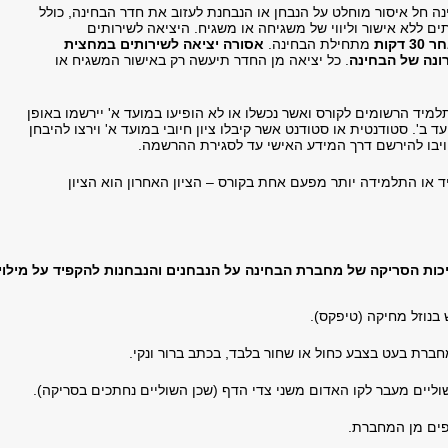
ה חל איסור מוחלט על הנבחן או הנבחנת לעזוב את חדר הבחינה, כולל
ים ללא אישור וליווי של משגיחה או משגיח. היציאה לשירותים
 דקות
מתחילת הבחינה.
אסורה יציאה לשירותים במחצית
נה של הבחינה
. כל יציאה מן החדר תיעשה רק באישור המשגיח או
מיד הרשומים לקורס ואשר נכשלו או לא הופיעו במועד א' יירשמו באופן
ד ב'. סטודנטית או סטודנט אשר קיבלו ציון חיובי במועד א' וירצו להיבחן
חויבו להירשם דרך המידע האישי עד לסגירת ההרשמה.
ד או התלמידה יותר מפעם אחת בקורס – הציון האחרון הוא הציון
כות הסריקה של מחברת הבחינה על הנבחנים והנבחנות להקפיד על מילוי
בנוזל מחיקה (טיפקס).
חברת בעט בצבע כחול או שחור בלבד, בכתב ברור ונקי.
וליים מעבר לקו האדום משני צדי הדף (שכן השוליים נחתכים בסריקה).
פים מן המחברת.