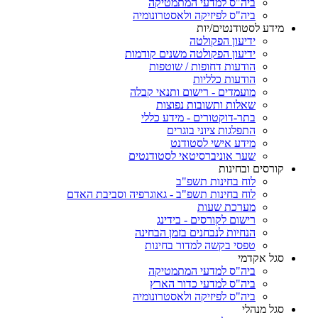
ביה"ס למדעי המתמטיקה
ביה"ס לפיזיקה ולאסטרונומיה
מידע לסטודנטים/יות
ידיעון הפקולטה
ידיעון הפקולטה משנים קודמות
הודעות דחופות / שוטפות
הודעות כלליות
מועמדים - רישום ותנאי קבלה
שאלות ותשובות נפוצות
בתר-דוקטורים - מידע כללי
התפלגות ציוני בוגרים
מידע אישי לסטודנט
שער אוניברסיטאי לסטודנטים
קורסים ובחינות
לוח בחינות תשפ"ב
לוח בחינות תשפ"ב - גאוגרפיה וסביבת האדם
מערכת שעות
רישום לקורסים - בידינג
הנחיות לנבחנים בזמן הבחינה
טפסי בקשה למדור בחינות
סגל אקדמי
ביה"ס למדעי המתמטיקה
ביה"ס למדעי כדור הארץ
ביה"ס לפיזיקה ולאסטרונומיה
סגל מנהלי