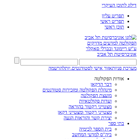
דילוג לתוכן העיקרי
תפריט עליון
תפריט ראשי
תוכן ראשי
הפקולטה למדעים מדויקים
ע"ש ריימונד ובברלי סאקלר
אוניברסיטת תל אביב
מערכת פניות
אזור אישי לסטודנטים.יות
להרשמה
אודות הפקולטה
דבר הדקאן
מינהלת הפקולטה ומזכירות סטודנטים
מועצת הפקולטה
ועדות פקולטאיות
מצטייני רקטור בהוראה
מצטייני רקטור ומצטייני דקאן
יצירת קשר והוראות הגעה
בתי ספר
בית הספר לכימיה
ביה"ס למדעי המחשב