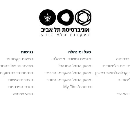
סגל ומינהלה
נגישות
יברסיטה
אגפים ומשרדי מינהלה
נגישות בקמפוס
יינים בלימודים
ארגון הסגל המנהלי
מניעה וטיפול בהטר
י קבלה לתואר ראשון
ארגון הסגל האקדמי הבכיר
הנחיות בדבר חוק ח
ימודים
ארגון הסגל האקדמי הזוטר
הצהרת נגישות
כניסה ל-My Tau
הגנת הפרטיות
 האישי
תנאי שימוש