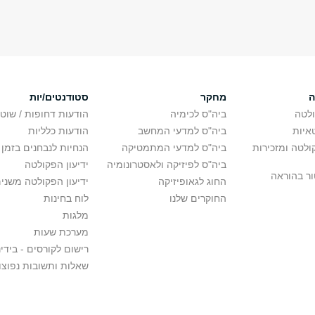
ה
מחקר
סטודנטים/יות
לטה
ביה"ס לכימיה
הודעות דחופות / שוט
איות
ביה"ס למדעי המחשב
הודעות כלליות
לטה ומזכירות
ביה"ס למדעי המתמטיקה
הנחיות לנבחנים בזמן 
ביה"ס לפיזיקה ולאסטרונומיה
ידיעון הפקולטה
ור בהוראה
החוג לגאופיזיקה
ידיעון הפקולטה משני
החוקרים שלנו
לוח בחינות
מלגות
מערכת שעות
רישום לקורסים - בידינ
שאלות ותשובות נפוצו