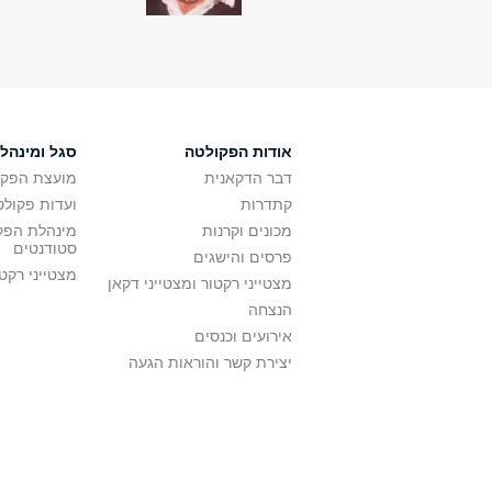
אודות הפקולטה
סגל ומינהל
דבר הדקאנית
מועצת הפקו
קתדרות
ועדות פקולט
מכונים וקרנות
מינהלת הפקו
סטודנטים
פרסים והישגים
מצטייני רקט
מצטייני רקטור ומצטייני דקאן
הנצחה
אירועים וכנסים
יצירת קשר והוראות הגעה