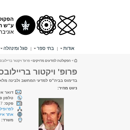
תוכן
תפריט
עליון
ראשי
הפקול
ע"ש רי
אוניבר
אודות
בתי ספר
סגל ומינהלה
|
|
הינך נמצא כאן
>
הפקולטה למדעים מדויקים
> פרופ' ויקטור בריילובס
פרופ' ויקטור בריילובס
בדימוס בביה"ס למדעי המחשב ולבינה מלא
ניווט מהיר:
דואר אל
טלפון פנ
פקס:
03-6409357
לפרופיל 
אתר איש
משרד:
ק