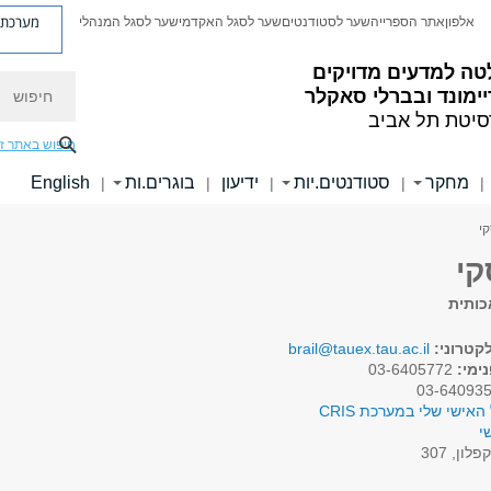
מערכת פ
אלפון
אתר הספרייה
שער לסטודנטים
שער לסגל האקדמי
שער לסגל המנהלי
טה למדעים מדויקים
חיפוש
ימונד ובברלי סאקלר
סיטת תל אביב
חיפוש באתר ז
מחקר
סטודנטים.יות
ידיעון
בוגרים.ות
English
|
|
|
|
|
קי
קי
כותית
קטרוני:
brail@tauex.tau.ac.il
ימי:
03-6405772
האישי שלי במערכת CRIS
י
פלון, 307