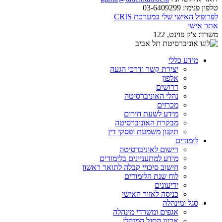
טלפון פנימי:
03-6409299
לפרופיל האישי שלי במערכת CRIS
אתר אישי
משרד:
צ'ק פוינט, 122
מידע כללי
יצירת קשר ודרכי הגעה
אלפון
דרושים
נהלי האוניברסיטה
מכרזים
מידע לשעת חירום
מבקרת האוניברסיטה
תקנון משמעת ופסקי דין
לימודים
רישום לאוניברסיטה
מידע למתעניינים בלימודים
חישוב סיכויי קבלה לתואר ראשון
לוח שנת הלימודים
ידיעונים
כניסה לאזור האישי
סגל ומינהלה
אגפים ומשרדי מינהלה
ארגון הסגל המנהלי