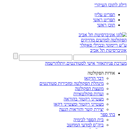
דילוג לתוכן העיקרי
תפריט עליון
תפריט ראשי
תוכן ראשי
הפקולטה למדעים מדויקים
ע"ש ריימונד ובברלי סאקלר
אוניברסיטת תל אביב
מערכת פניות
אזור אישי לסטודנטים.יות
להרשמה
אודות הפקולטה
דבר הדקאן
מינהלת הפקולטה ומזכירות סטודנטים
מועצת הפקולטה
ועדות פקולטאיות
מצטייני רקטור בהוראה
מצטייני רקטור ומצטייני דקאן
יצירת קשר והוראות הגעה
בתי ספר
בית הספר לכימיה
ביה"ס למדעי המחשב