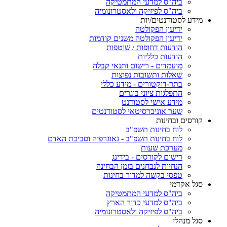
ביה"ס למדעי המתמטיקה
ביה"ס לפיזיקה ולאסטרונומיה
מידע לסטודנטים/יות
ידיעון הפקולטה
ידיעון הפקולטה משנים קודמות
הודעות דחופות / שוטפות
הודעות כלליות
מועמדים - רישום ותנאי קבלה
שאלות ותשובות נפוצות
בתר-דוקטורים - מידע כללי
התפלגות ציוני בוגרים
מידע אישי לסטודנט
שער אוניברסיטאי לסטודנטים
קורסים ובחינות
לוח בחינות תשפ"ב
לוח בחינות תשפ"ב - גאוגרפיה וסביבת האדם
מערכת שעות
רישום לקורסים - בידינג
הנחיות לנבחנים בזמן הבחינה
טפסי בקשה למדור בחינות
סגל אקדמי
ביה"ס למדעי המתמטיקה
ביה"ס למדעי כדור הארץ
ביה"ס לפיזיקה ולאסטרונומיה
סגל מנהלי