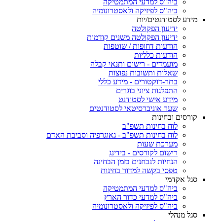
ביה"ס למדעי המתמטיקה
ביה"ס לפיזיקה ולאסטרונומיה
מידע לסטודנטים/יות
ידיעון הפקולטה
ידיעון הפקולטה משנים קודמות
הודעות דחופות / שוטפות
הודעות כלליות
מועמדים - רישום ותנאי קבלה
שאלות ותשובות נפוצות
בתר-דוקטורים - מידע כללי
התפלגות ציוני בוגרים
מידע אישי לסטודנט
שער אוניברסיטאי לסטודנטים
קורסים ובחינות
לוח בחינות תשפ"ב
לוח בחינות תשפ"ב - גאוגרפיה וסביבת האדם
מערכת שעות
רישום לקורסים - בידינג
הנחיות לנבחנים בזמן הבחינה
טפסי בקשה למדור בחינות
סגל אקדמי
ביה"ס למדעי המתמטיקה
ביה"ס למדעי כדור הארץ
ביה"ס לפיזיקה ולאסטרונומיה
סגל מנהלי