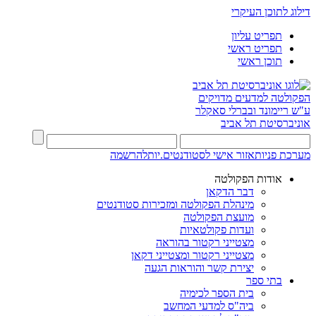
דילוג לתוכן העיקרי
תפריט עליון
תפריט ראשי
תוכן ראשי
הפקולטה למדעים מדויקים
ע"ש ריימונד ובברלי סאקלר
אוניברסיטת תל אביב
מערכת פניות
אזור אישי לסטודנטים.יות
להרשמה
אודות הפקולטה
דבר הדקאן
מינהלת הפקולטה ומזכירות סטודנטים
מועצת הפקולטה
ועדות פקולטאיות
מצטייני רקטור בהוראה
מצטייני רקטור ומצטייני דקאן
יצירת קשר והוראות הגעה
בתי ספר
בית הספר לכימיה
ביה"ס למדעי המחשב