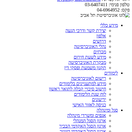
טלפון פנימי:
03-6407411
פקס:
04-6964952
מידע כללי
יצירת קשר ודרכי הגעה
אלפון
דרושים
נהלי האוניברסיטה
מכרזים
מידע לשעת חירום
מבקרת האוניברסיטה
תקנון משמעת ופסקי דין
לימודים
רישום לאוניברסיטה
מידע למתעניינים בלימודים
חישוב סיכויי קבלה לתואר ראשון
לוח שנת הלימודים
ידיעונים
כניסה לאזור האישי
סגל ומינהלה
אגפים ומשרדי מינהלה
ארגון הסגל המנהלי
ארגון הסגל האקדמי הבכיר
ארגון הסגל האקדמי הזוטר