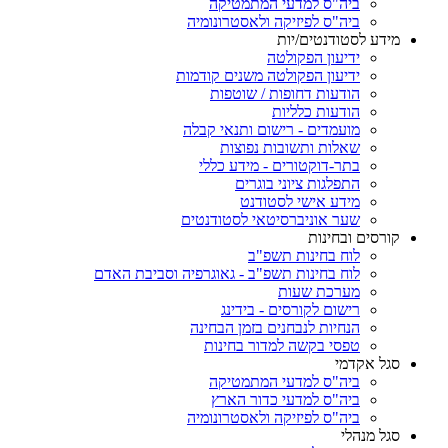
ביה"ס למדעי המתמטיקה
ביה"ס לפיזיקה ולאסטרונומיה
מידע לסטודנטים/יות
ידיעון הפקולטה
ידיעון הפקולטה משנים קודמות
הודעות דחופות / שוטפות
הודעות כלליות
מועמדים - רישום ותנאי קבלה
שאלות ותשובות נפוצות
בתר-דוקטורים - מידע כללי
התפלגות ציוני בוגרים
מידע אישי לסטודנט
שער אוניברסיטאי לסטודנטים
קורסים ובחינות
לוח בחינות תשפ"ב
לוח בחינות תשפ"ב - גאוגרפיה וסביבת האדם
מערכת שעות
רישום לקורסים - בידינג
הנחיות לנבחנים בזמן הבחינה
טפסי בקשה למדור בחינות
סגל אקדמי
ביה"ס למדעי המתמטיקה
ביה"ס למדעי כדור הארץ
ביה"ס לפיזיקה ולאסטרונומיה
סגל מנהלי