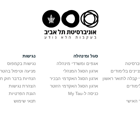
סגל ומינהלה
נגישות
יברסיטה
אגפים ומשרדי מינהלה
נגישות בקמפוס
יינים בלימודים
ארגון הסגל המנהלי
מניעה וטיפול בהטר
י קבלה לתואר ראשון
ארגון הסגל האקדמי הבכיר
הנחיות בדבר חוק ח
ימודים
ארגון הסגל האקדמי הזוטר
הצהרת נגישות
כניסה ל-My Tau
הגנת הפרטיות
 האישי
תנאי שימוש