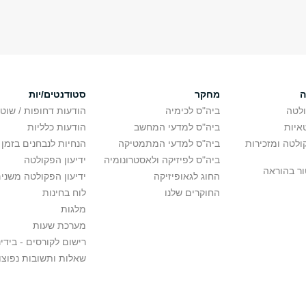
ה
מחקר
סטודנטים/יות
לטה
ביה"ס לכימיה
הודעות דחופות / שוט
איות
ביה"ס למדעי המחשב
הודעות כלליות
לטה ומזכירות
ביה"ס למדעי המתמטיקה
הנחיות לנבחנים בזמן 
ביה"ס לפיזיקה ולאסטרונומיה
ידיעון הפקולטה
ור בהוראה
החוג לגאופיזיקה
ידיעון הפקולטה משני
החוקרים שלנו
לוח בחינות
מלגות
מערכת שעות
רישום לקורסים - בידינ
שאלות ותשובות נפוצו