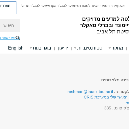
מערכת פ
אלפון
אתר הספרייה
שער לסטודנטים
שער לסגל האקדמי
שער לסגל המנהלי
טה למדעים מדויקים
חיפוש
ימונד ובברלי סאקלר
סיטת תל אביב
חיפוש באתר ז
מחקר
סטודנטים.יות
ידיעון
בוגרים.ות
English
|
|
|
|
|
בינה מלאכותית
קטרוני:
roshman@tauex.tau.ac.il
האישי שלי במערכת CRIS
י
'ק פוינט, 335