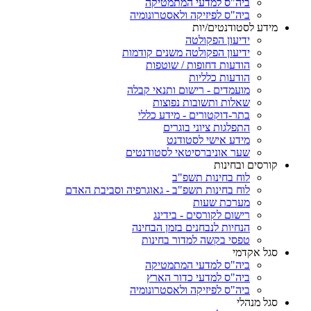
ביה"ס למדעי המתמטיקה
ביה"ס לפיזיקה ולאסטרונומיה
מידע לסטודנטים/יות
ידיעון הפקולטה
ידיעון הפקולטה משנים קודמות
הודעות דחופות / שוטפות
הודעות כלליות
מועמדים - רישום ותנאי קבלה
שאלות ותשובות נפוצות
בתר-דוקטורים - מידע כללי
התפלגות ציוני בוגרים
מידע אישי לסטודנט
שער אוניברסיטאי לסטודנטים
קורסים ובחינות
לוח בחינות תשפ"ב
לוח בחינות תשפ"ב - גאוגרפיה וסביבת האדם
מערכת שעות
רישום לקורסים - בידינג
הנחיות לנבחנים בזמן הבחינה
טפסי בקשה למדור בחינות
סגל אקדמי
ביה"ס למדעי המתמטיקה
ביה"ס למדעי כדור הארץ
ביה"ס לפיזיקה ולאסטרונומיה
סגל מנהלי