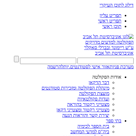
דילוג לתוכן העיקרי
תפריט עליון
תפריט ראשי
תוכן ראשי
הפקולטה למדעים מדויקים
ע"ש ריימונד ובברלי סאקלר
אוניברסיטת תל אביב
מערכת פניות
אזור אישי לסטודנטים.יות
להרשמה
אודות הפקולטה
דבר הדקאן
מינהלת הפקולטה ומזכירות סטודנטים
מועצת הפקולטה
ועדות פקולטאיות
מצטייני רקטור בהוראה
מצטייני רקטור ומצטייני דקאן
יצירת קשר והוראות הגעה
בתי ספר
בית הספר לכימיה
ביה"ס למדעי המחשב