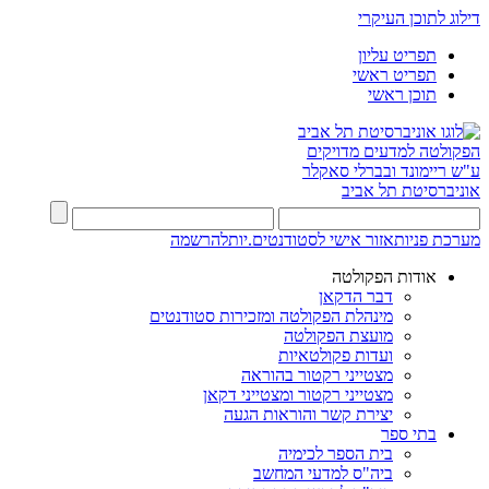
דילוג לתוכן העיקרי
תפריט עליון
תפריט ראשי
תוכן ראשי
הפקולטה למדעים מדויקים
ע"ש ריימונד ובברלי סאקלר
אוניברסיטת תל אביב
מערכת פניות
אזור אישי לסטודנטים.יות
להרשמה
אודות הפקולטה
דבר הדקאן
מינהלת הפקולטה ומזכירות סטודנטים
מועצת הפקולטה
ועדות פקולטאיות
מצטייני רקטור בהוראה
מצטייני רקטור ומצטייני דקאן
יצירת קשר והוראות הגעה
בתי ספר
בית הספר לכימיה
ביה"ס למדעי המחשב