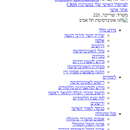
לפרופיל האישי שלי במערכת CRIS
אתר אישי
משרד:
שרייבר, 221
מידע כללי
יצירת קשר ודרכי הגעה
אלפון
דרושים
נהלי האוניברסיטה
מכרזים
מידע לשעת חירום
מבקרת האוניברסיטה
תקנון משמעת ופסקי דין
לימודים
רישום לאוניברסיטה
מידע למתעניינים בלימודים
חישוב סיכויי קבלה לתואר ראשון
לוח שנת הלימודים
ידיעונים
כניסה לאזור האישי
סגל ומינהלה
אגפים ומשרדי מינהלה
ארגון הסגל המנהלי
ארגון הסגל האקדמי הבכיר