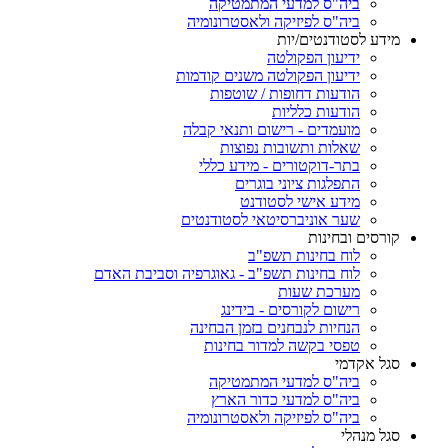
ביה"ס למדעי המתמטיקה
ביה"ס לפיזיקה ולאסטרונומיה
מידע לסטודנטים/יות
ידיעון הפקולטה
ידיעון הפקולטה משנים קודמות
הודעות דחופות / שוטפות
הודעות כלליות
מועמדים - רישום ותנאי קבלה
שאלות ותשובות נפוצות
בתר-דוקטורים - מידע כללי
התפלגות ציוני בוגרים
מידע אישי לסטודנט
שער אוניברסיטאי לסטודנטים
קורסים ובחינות
לוח בחינות תשפ"ב
לוח בחינות תשפ"ב - גאוגרפיה וסביבת האדם
מערכת שעות
רישום לקורסים - בידינג
הנחיות לנבחנים בזמן הבחינה
טפסי בקשה למדור בחינות
סגל אקדמי
ביה"ס למדעי המתמטיקה
ביה"ס למדעי כדור הארץ
ביה"ס לפיזיקה ולאסטרונומיה
סגל מנהלי