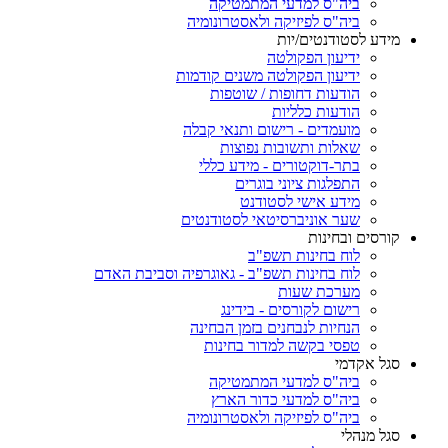
ביה"ס למדעי המתמטיקה
ביה"ס לפיזיקה ולאסטרונומיה
מידע לסטודנטים/יות
ידיעון הפקולטה
ידיעון הפקולטה משנים קודמות
הודעות דחופות / שוטפות
הודעות כלליות
מועמדים - רישום ותנאי קבלה
שאלות ותשובות נפוצות
בתר-דוקטורים - מידע כללי
התפלגות ציוני בוגרים
מידע אישי לסטודנט
שער אוניברסיטאי לסטודנטים
קורסים ובחינות
לוח בחינות תשפ"ב
לוח בחינות תשפ"ב - גאוגרפיה וסביבת האדם
מערכת שעות
רישום לקורסים - בידינג
הנחיות לנבחנים בזמן הבחינה
טפסי בקשה למדור בחינות
סגל אקדמי
ביה"ס למדעי המתמטיקה
ביה"ס למדעי כדור הארץ
ביה"ס לפיזיקה ולאסטרונומיה
סגל מנהלי