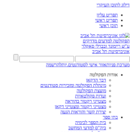
דילוג לתוכן העיקרי
תפריט עליון
תפריט ראשי
תוכן ראשי
הפקולטה למדעים מדויקים
ע"ש ריימונד ובברלי סאקלר
אוניברסיטת תל אביב
מערכת פניות
אזור אישי לסטודנטים.יות
להרשמה
אודות הפקולטה
דבר הדקאן
מינהלת הפקולטה ומזכירות סטודנטים
מועצת הפקולטה
ועדות פקולטאיות
מצטייני רקטור בהוראה
מצטייני רקטור ומצטייני דקאן
יצירת קשר והוראות הגעה
בתי ספר
בית הספר לכימיה
ביה"ס למדעי המחשב