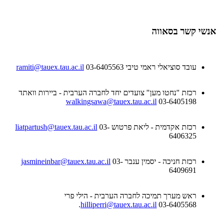
אנשי קשר בסאווה
עובד סוציאלי ראמי טיבי
03-6405563
ramiti@tauex.tau.ac.il
רכזת "נחטו מען" צועדים יחד לחברה הערבית - ביירות וואתד
walkingsawa@tauex.tau.ac.il
03-6405198
רכזת אקדמית - ליאת פרטוש
03-
liatpartush@tauex.tau.ac.il
6406325
רכזת חניכה - יסמין ענבר
03-
jasmineinbar@tauex.tau.ac.il
6409691
ראש מערך תמיכה לחברה הערבית - הילי פרי
hilliperri@tauex.tau.ac.il
03-6405568.