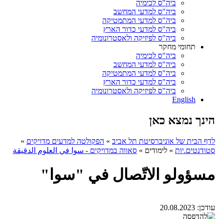
ביה"ס לכימיה
ביה"ס למדעי המחשב
ביה"ס למדעי המתמטיקה
ביה"ס למדעי כדור הארץ
ביה"ס לפיזיקה ולאסטרונומיה
תחומי מחקר
ביה"ס לכימיה
ביה"ס למדעי המחשב
ביה"ס למדעי המתמטיקה
ביה"ס למדעי כדור הארץ
ביה"ס לפיזיקה ולאסטרונומיה
English
הינך נמצא כאן
לדף הבית של אוניברסיטת תל אביב
»
הפקולטה למדעים מדויקים
»
סטודנטים.יות
»
לימודים
»
סאווה במדויקים - سوا في العلوم الدقيقة
مسؤولو الاتّصال في "سوا"
עודכן:
20.08.2023