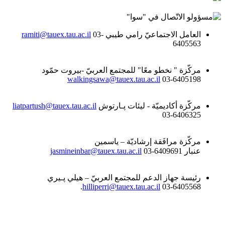
العامل الاجتماعيّ رامي طيبي
03-
ramiti@tauex.tau.ac.il
6405563
مركّزة " نخطو معًا" للمجتمع العربيّ -بيروت حمّود
walkingsawa@tauex.tau.ac.il
03-6405198
مركّزة أكاديميّة - ليئات ﭘـارتوش
liatpartush@tauex.tau.ac.il
03-6406325
مركّزة مرافَقة إرشاديّة – ياسمين
عنبار
03-6409691
jasmineinbar@tauex.tau.ac.il
رئيسة جهاز الدعم للمجتمع العربيّ – هيلي ﭘـيري
hilliperri@tauex.tau.ac.il
03-6405568.