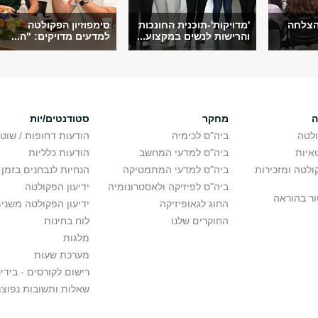
להצלחה
'מדויקות'-תוכנית החונכות
סימפוזיון הפקולטה
והרישות לנשים במקצוע...
למדעים מדויקים: "ה...
ה
מחקר
סטודנטים/יות
לטה
ביה"ס לכימיה
הודעות דחופות / שוט
איות
ביה"ס למדעי המחשב
הודעות כלליות
לטה ומזכירות
ביה"ס למדעי המתמטיקה
הנחיות לנבחנים בזמן 
ביה"ס לפיזיקה ולאסטרונומיה
ידיעון הפקולטה
ור בהוראה
החוג לגאופיזיקה
ידיעון הפקולטה משני
החוקרים שלנו
לוח בחינות
מלגות
מערכת שעות
רישום לקורסים - בידינ
שאלות ותשובות נפוצו