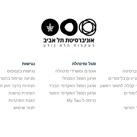
סגל ומינהלה
נגישות
יברסיטה
אגפים ומשרדי מינהלה
נגישות בקמפוס
יינים בלימודים
ארגון הסגל המנהלי
מניעה וטיפול בהטר
י קבלה לתואר ראשון
ארגון הסגל האקדמי הבכיר
הנחיות בדבר חוק ח
ימודים
ארגון הסגל האקדמי הזוטר
הצהרת נגישות
כניסה ל-My Tau
הגנת הפרטיות
 האישי
תנאי שימוש