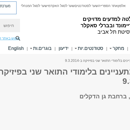
מערכת פ
אלפון
אתר הספרייה
שער לסטודנטים
שער לסגל האקדמי
שער לסגל המנהלי
טה למדעים מדויקים
חיפוש
ימונד ובברלי סאקלר
סיטת תל אביב
חיפוש באתר ז
מחקר
סטודנטים.יות
ידיעון
בוגרים.ות
English
|
|
|
|
|
ם בלימודי התואר שני בפיזיקה ב-9.3.2014
ניינים בלימודי התואר שני בפיזיקה