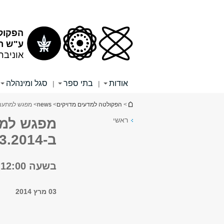
תוכן
תפריט
עליון
ראשי
הפקול
ע"ש רי
אוניבר
אודות
בתי ספר
סגל ומינהלה
|
|
הינך נמצא כאן
>
הפקולטה למדעים מדויקים
>
news
> מפגש למתענייני
ראשי
מפגש למתע
ב-9.3.2014
בשעה 12:00, ברחבת גן הדקלים
03 מרץ 2014