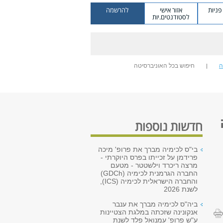
ניות
אזור אישי
להרשמה
לסטודנטים.יות
ה
חיפוש בכל האוניברסיטה
חדשות נוספות
בי"ס לכימיה מברך את פרופ' מיכה
פרידמן על זכייתו בפרס היוקרתי -
מרצה ריכרד וילשטטר - מטעם
החברה הגרמנית לכימיה (GDCh)
והחברה הישראלית לכימיה (ICS),
לשנת 2026
ביה"ס לכימיה מברך את ענבר
אנקונינה שזכתה במלגת הצטיינות
ע"ש פרופ' עמנואל פלד לשנת