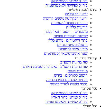
ביה"ס למדעי המתמטיקה
ביה"ס לפיזיקה ולאסטרונומיה
מידע לסטודנטים/יות
ידיעון הפקולטה
ידיעון הפקולטה משנים קודמות
הודעות דחופות / שוטפות
הודעות כלליות
מועמדים - רישום ותנאי קבלה
שאלות ותשובות נפוצות
בתר-דוקטורים - מידע כללי
התפלגות ציוני בוגרים
מידע אישי לסטודנט
שער אוניברסיטאי לסטודנטים
קורסים ובחינות
לוח בחינות תשפ"ב
לוח בחינות תשפ"ב - גאוגרפיה וסביבת האדם
מערכת שעות
רישום לקורסים - בידינג
הנחיות לנבחנים בזמן הבחינה
טפסי בקשה למדור בחינות
סגל אקדמי
ביה"ס למדעי המתמטיקה
ביה"ס למדעי כדור הארץ
ביה"ס לפיזיקה ולאסטרונומיה
סגל מנהלי