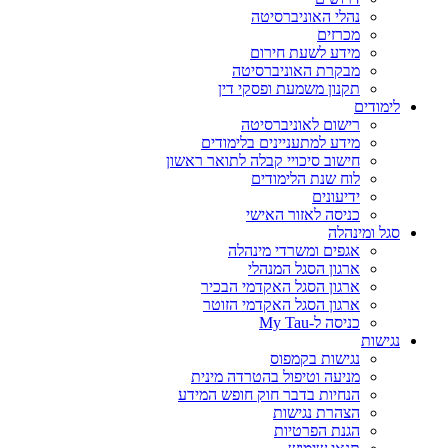
נהלי האוניברסיטה
מכרזים
מידע לשעת חירום
מבקרת האוניברסיטה
תקנון משמעת ופסקי דין
לימודים
רישום לאוניברסיטה
מידע למתעניינים בלימודים
חישוב סיכויי קבלה לתואר ראשון
לוח שנת הלימודים
ידיעונים
כניסה לאזור האישי
סגל ומינהלה
אגפים ומשרדי מינהלה
ארגון הסגל המנהלי
ארגון הסגל האקדמי הבכיר
ארגון הסגל האקדמי הזוטר
כניסה ל-My Tau
נגישות
נגישות בקמפוס
מניעה וטיפול בהטרדה מינית
הנחיות בדבר חוק חופש המידע
הצהרת נגישות
הגנת הפרטיות