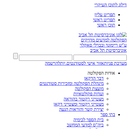
דילוג לתוכן העיקרי
תפריט עליון
תפריט ראשי
תוכן ראשי
הפקולטה למדעים מדויקים
ע"ש ריימונד ובברלי סאקלר
אוניברסיטת תל אביב
מערכת פניות
אזור אישי לסטודנטים.יות
להרשמה
אודות הפקולטה
דבר הדקאן
מינהלת הפקולטה ומזכירות סטודנטים
מועצת הפקולטה
ועדות פקולטאיות
מצטייני רקטור בהוראה
מצטייני רקטור ומצטייני דקאן
יצירת קשר והוראות הגעה
בתי ספר
בית הספר לכימיה
ביה"ס למדעי המחשב