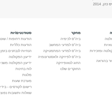
ן, 2014
ה
מחקר
סטודנטים/יות
לטה
ביה"ס לכימיה
הודעות דחופות / שוט
איות
ביה"ס למדעי המחשב
הודעות כלליות
לטה ומזכירות
ביה"ס למדעי המתמטיקה
הנחיות לנבחנים בזמן 
ביה"ס לפיזיקה ולאסטרונומיה
ידיעון הפקולטה
ור בהוראה
החוג לגאופיזיקה
ידיעון הפקולטה משני
החוקרים שלנו
לוח בחינות
מלגות
מערכת שעות
רישום לקורסים - בידינ
שאלות ותשובות נפוצו