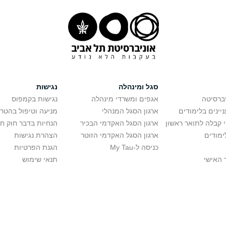
סגל ומינהלה
נגישות
יברסיטה
אגפים ומשרדי מינהלה
נגישות בקמפוס
יינים בלימודים
ארגון הסגל המנהלי
מניעה וטיפול בהטר
י קבלה לתואר ראשון
ארגון הסגל האקדמי הבכיר
הנחיות בדבר חוק ח
ימודים
ארגון הסגל האקדמי הזוטר
הצהרת נגישות
כניסה ל-My Tau
הגנת הפרטיות
 האישי
תנאי שימוש