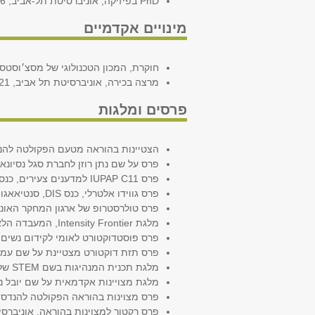
PhD בפיזיקה, אוניברסיטת תל-אביב, 2016
מינויים אקדמיים
חוקרת, המכון הטכנולוגי של מסצ׳וסטס, 020-2017
מרצה בכירה, אוניברסיטת תל אביב, 2021-היום
פרסים ומלגות
הצטיינות בהוראה מטעם הפקולטה להנדסה, או
פרס על שם נתן רוזן לחברת סגל נסיונאי
פרס IUPAP C11 למדענים צעירים, כנס ICHEP בולוניה, 2022
פרס גווידו אלטרלי, כנס DIS, סנטיאאגו דה קומפוסטלה, 2022
פרס טולרסטרופ של ארגון המחקר האוניברס
מלגת Intensity Frontier, המעבדה הלאומית Fermilab,‏ 2018
פרס פוסטדוקטורט לאומי לקידום נשים במדע
פרס תזת דוקטורט מצטיינת על שם עמוס ד
מלגת תכנית המנהיגות בשם STEM של קרן צוקרמן, 2017
מלגת מצויינות אקדמאית על שם יובל נאמן
פרס מצוינות בהוראה הפקולטה להנדסה, א
פרס רקטור למצוינות בהוראה, אוניברסיטת 