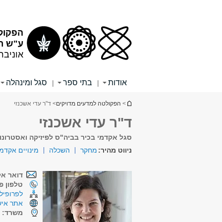
תוכן
תפריט
עליון
ראשי
הפקול
ע"ש רי
אוניבר
אודות
בתי ספר
סגל ומינהלה
|
|
הינך נמצא כאן
>
הפקולטה למדעים מדויקים
> ד"ר עדי אשכנזי
ד"ר עדי אשכנזי
סגל אקדמי בכיר בביה"ס לפיזיקה ואסטרונו
ניווט מהיר:
מחקר
השכלה
מינויים אקדמ
דואר אל
טלפון פנ
לפרופיל 
אתר איש
משרד:
ק