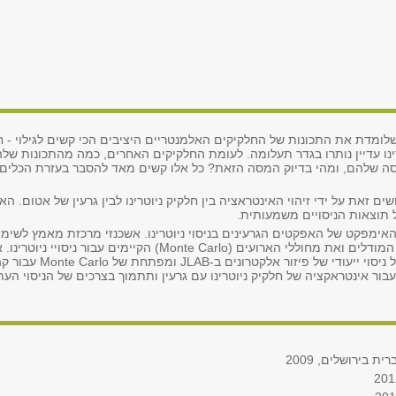
שלומדת את התכונות של החלקיקים האלמנטריים היציבים הכי קשים לגילוי - חל
ינו עדיין נותרו בגדר תעלומה. לעומת החלקיקים האחרים, כמה מהתכונות שלהם
ה שלהם, ומהי בדיוק המסה הזאת? כל אלו קשים מאד להסבר בעזרת הכלים שי
ושים זאת על ידי זיהוי האינטראציה בין חלקיק ניוטרינו לבין גרעין של אטום.
 תוצאות הניסויים משמעותית.
פקט של האפקטים הגרעינים בניסוי ניוטרינו. אשכנזי מרכזת מאמץ לשימוש 
אלקטרונים על גרעיני אטום על מנת לשפר את המודלים ואת מחוללי הארועים (o
MicroBooNE ו- DUNE, היא
אינטראקציה של חלקיק ניוטרינו עם גרעין ותתמוך בצרכים של הניסוי העתידי NE