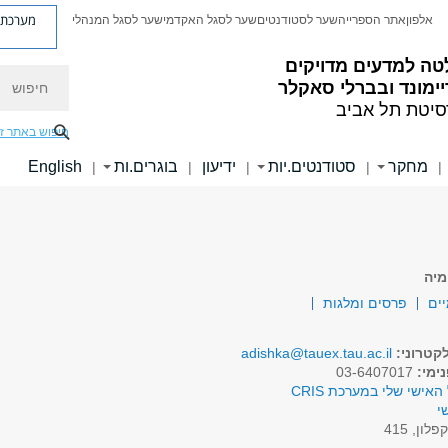
מערכת פ
אלפון
אתר הספרייה
שער לסטודנטים
שער לסגל האקדמי
שער לסגל המנהלי
טה למדעים מדויקים
חיפוש
ימונד ובברלי סאקלר
סיטת תל אביב
חיפוש באתר ז
מחקר
סטודנטים.יות
ידיעון
בוגרים.ות
English
|
|
|
|
|
מיה
יים
פרסים ומלגות
קטרוני:
adishka@tauex.tau.ac.il
ימי:
03-6407017
האישי שלי במערכת CRIS
י
פלון, 415