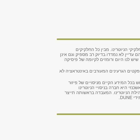
קיקי הניוטרינו. מבין כל החלקיקים
 עדיין לא נמדדו בדיוק רב מספיק וגם אינן
ש לנו היום ורומזים לקיומה של פיסיקה
 האפקטים הגרעינים המעורבים באינטראציה לא
בכל המידע הקיים מניסויים של פיזור
Monte Carl) הקיימים עבור ניסויי ניוטרינו. אשכנזי היא חברה בניסויי הניוטרינו
 דוברת שותפה של ניסוי ייעודי של פיזור אלקטרונים ב-JLAB ומפתחת של Monte Carlo עבור קהילת הניוטרינו. המעבדה בראשותה תייצר
DU.