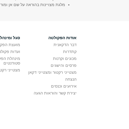
מלגת מצויינות בהוראה על שם אן ומוריס כה
אודות הפקולטה
סגל ומינהל
דבר הדקאנית
מועצת הפקו
קתדרות
ועדות פקולט
מכונים וקרנות
מינהלת הפקו
סטודנטים
פרסים והישגים
מצטייני רקט
מצטייני רקטור ומצטייני דקאן
הנצחה
אירועים וכנסים
יצירת קשר והוראות הגעה