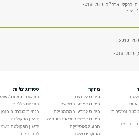
לי, ארה׳׳ב 2016–2018
2
ה
מחקר
סטודנטים/יות
לטה
ביה"ס לכימיה
הודעות דחופות / שוט
איות
ביה"ס למדעי המחשב
הודעות כלליות
לטה ומזכירות
ביה"ס למדעי המתמטיקה
הנחיות לנבחנים בזמן 
ביה"ס לפיזיקה ולאסטרונומיה
ידיעון הפקולטה
ור בהוראה
החוג לגאופיזיקה
ידיעון הפקולטה משני
החוקרים שלנו
לוח בחינות