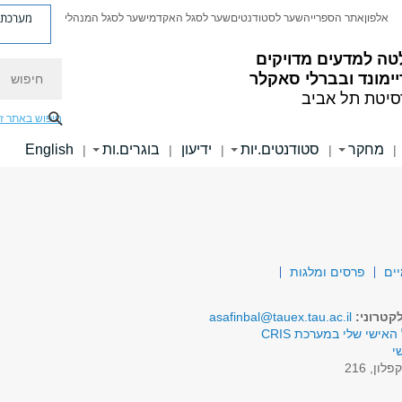
מערכת פ
אלפון
אתר הספרייה
שער לסטודנטים
שער לסגל האקדמי
שער לסגל המנהלי
טה למדעים מדויקים
חיפוש
ימונד ובברלי סאקלר
סיטת תל אביב
חיפוש באתר ז
מחקר
סטודנטים.יות
ידיעון
בוגרים.ות
English
|
|
|
|
|
יים
פרסים ומלגות
קטרוני:
asafinbal@tauex.tau.ac.il
האישי שלי במערכת CRIS
י
פלון, 216