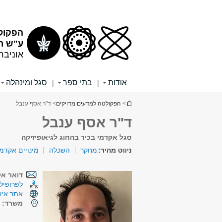
תוכן
תפריט
עליון
ראשי
הפקול
ע"ש רי
אוניבר
אודות
בתי ספר
סגל ומינהלה
|
|
הינך נמצא כאן
>
הפקולטה למדעים מדויקים
> ד"ר אסף ענבל
ד"ר אסף ענבל
סגל אקדמי בכיר בהחוג לגיאופיזיקה
ניווט מהיר:
מחקר
השכלה
מינויים אקדמ
דואר אל
לפרופיל 
אתר איש
משרד:
ק