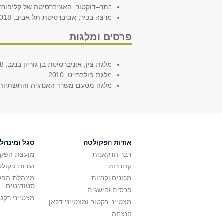
בתר–דוקטור, האוניברסיטה של קליפורניה, ברק
מרצה בכיר, אוניברסיטת תל אביב, 2018–היום
פרסים ומלגות
מלגת צין, אוניברסיטת בן גוריון בנגב, 2008–2010
מלגת פולברייט, 2010
מלגה מטעם משרד האנרגיה והתשתיות, 2016–018
אודות הפקולטה
סגל ומינהל
דבר הדקאנית
מועצת הפקו
קתדרות
ועדות פקולט
מכונים וקרנות
מינהלת הפקו
סטודנטים
פרסים והישגים
מצטייני רקט
מצטייני רקטור ומצטייני דקאן
הנצחה