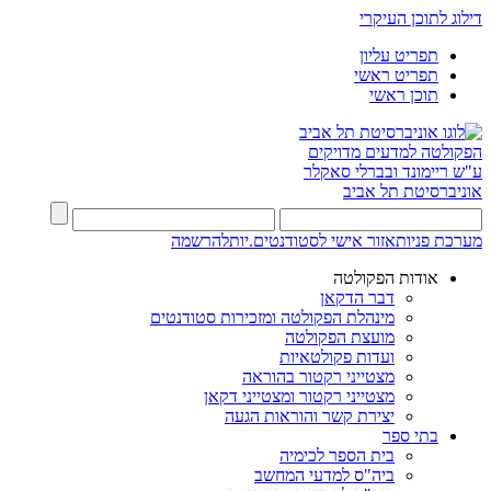
דילוג לתוכן העיקרי
תפריט עליון
תפריט ראשי
תוכן ראשי
הפקולטה למדעים מדויקים
ע"ש ריימונד ובברלי סאקלר
אוניברסיטת תל אביב
מערכת פניות
אזור אישי לסטודנטים.יות
להרשמה
אודות הפקולטה
דבר הדקאן
מינהלת הפקולטה ומזכירות סטודנטים
מועצת הפקולטה
ועדות פקולטאיות
מצטייני רקטור בהוראה
מצטייני רקטור ומצטייני דקאן
יצירת קשר והוראות הגעה
בתי ספר
בית הספר לכימיה
ביה"ס למדעי המחשב