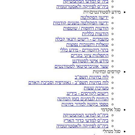
ביה"ס למדעי המתמטיקה
ביה"ס לפיזיקה ולאסטרונומיה
מידע לסטודנטים/יות
ידיעון הפקולטה
ידיעון הפקולטה משנים קודמות
הודעות דחופות / שוטפות
הודעות כלליות
מועמדים - רישום ותנאי קבלה
שאלות ותשובות נפוצות
בתר-דוקטורים - מידע כללי
התפלגות ציוני בוגרים
מידע אישי לסטודנט
שער אוניברסיטאי לסטודנטים
קורסים ובחינות
לוח בחינות תשפ"ב
לוח בחינות תשפ"ב - גאוגרפיה וסביבת האדם
מערכת שעות
רישום לקורסים - בידינג
הנחיות לנבחנים בזמן הבחינה
טפסי בקשה למדור בחינות
סגל אקדמי
ביה"ס למדעי המתמטיקה
ביה"ס למדעי כדור הארץ
ביה"ס לפיזיקה ולאסטרונומיה
סגל מנהלי