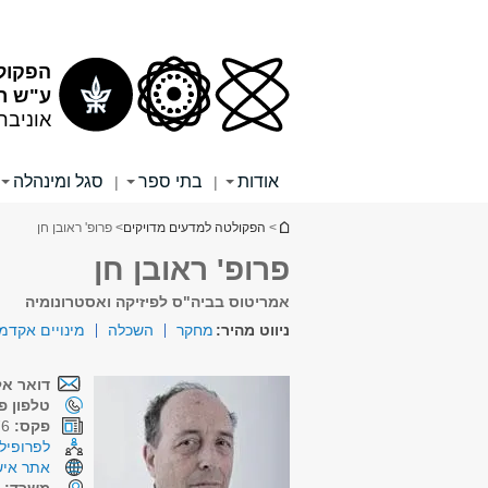
תוכן
תפריט
עליון
ראשי
הפקול
ע"ש רי
אוניבר
אודות
בתי ספר
סגל ומינהלה
|
|
הינך נמצא כאן
>
הפקולטה למדעים מדויקים
> פרופ' ראובן חן
פרופ' ראובן חן
אמריטוס בביה"ס לפיזיקה ואסטרונומיה
ניווט מהיר:
מחקר
השכלה
מינויים אקדמ
דואר אל
טלפון פנ
פקס:
09-9553276
לפרופיל 
אתר איש