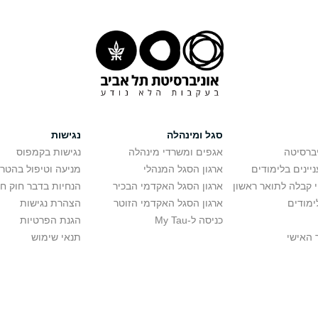
סגל ומינהלה
נגישות
יברסיטה
אגפים ומשרדי מינהלה
נגישות בקמפוס
יינים בלימודים
ארגון הסגל המנהלי
מניעה וטיפול בהטר
י קבלה לתואר ראשון
ארגון הסגל האקדמי הבכיר
הנחיות בדבר חוק ח
ימודים
ארגון הסגל האקדמי הזוטר
הצהרת נגישות
כניסה ל-My Tau
הגנת הפרטיות
 האישי
תנאי שימוש