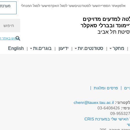
מערכת פ
אלפון
אתר הספרייה
שער לסטודנטים
שער לסגל האקדמי
שער לסגל המנהלי
טה למדעים מדויקים
חיפוש
ימונד ובברלי סאקלר
סיטת תל אביב
חיפוש באתר ז
מחקר
סטודנטים.יות
ידיעון
בוגרים.ות
English
|
|
|
|
|
יים
פרסים ומלגות
קטרוני:
chenr@tauex.tau.ac.il
ימי:
03-6408426
האישי שלי במערכת CRIS
י