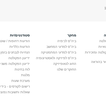
ה
מחקר
סטודנטים/יות
לטה
ביה"ס לכימיה
הודעות דחופות / שוט
איות
ביה"ס למדעי המחשב
הודעות כלליות
לטה ומזכירות
ביה"ס למדעי המתמטיקה
הנחיות לנבחנים בזמן 
ביה"ס לפיזיקה ולאסטרונומיה
ידיעון הפקולטה
ור בהוראה
החוג לגאופיזיקה
ידיעון הפקולטה משני
החוקרים שלנו
לוח בחינות
מלגות
מערכת שעות
רישום לקורסים - בידינ
שאלות ותשובות נפוצו