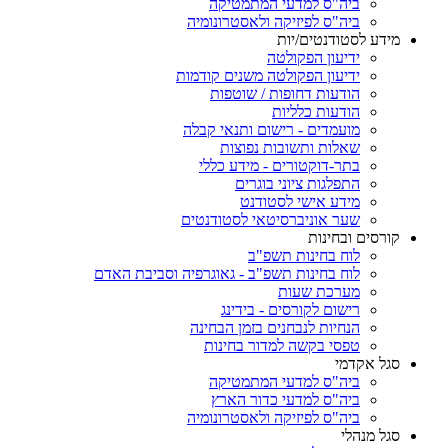
ביה"ס למדעי המתמטיקה
ביה"ס לפיזיקה ולאסטרונומיה
מידע לסטודנטים/יות
ידיעון הפקולטה
ידיעון הפקולטה משנים קודמות
הודעות דחופות / שוטפות
הודעות כלליות
מועמדים - רישום ותנאי קבלה
שאלות ותשובות נפוצות
בתר-דוקטורים - מידע כללי
התפלגות ציוני בוגרים
מידע אישי לסטודנט
שער אוניברסיטאי לסטודנטים
קורסים ובחינות
לוח בחינות תשפ"ב
לוח בחינות תשפ"ב - גאוגרפיה וסביבת האדם
מערכת שעות
רישום לקורסים - בידינג
הנחיות לנבחנים בזמן הבחינה
טפסי בקשה למדור בחינות
סגל אקדמי
ביה"ס למדעי המתמטיקה
ביה"ס למדעי כדור הארץ
ביה"ס לפיזיקה ולאסטרונומיה
סגל מנהלי