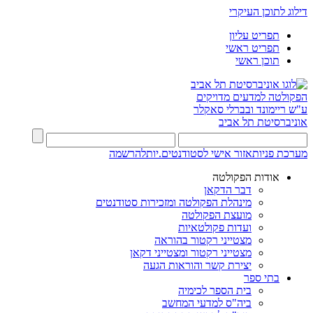
דילוג לתוכן העיקרי
תפריט עליון
תפריט ראשי
תוכן ראשי
הפקולטה למדעים מדויקים
ע"ש ריימונד ובברלי סאקלר
אוניברסיטת תל אביב
מערכת פניות
אזור אישי לסטודנטים.יות
להרשמה
אודות הפקולטה
דבר הדקאן
מינהלת הפקולטה ומזכירות סטודנטים
מועצת הפקולטה
ועדות פקולטאיות
מצטייני רקטור בהוראה
מצטייני רקטור ומצטייני דקאן
יצירת קשר והוראות הגעה
בתי ספר
בית הספר לכימיה
ביה"ס למדעי המחשב