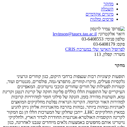
מחקר
השכלה
מינויים אקדמיים
פרסים ומלגות
דואר אלקטרוני:
levinson@tauex.tau.ac.il
טלפון פנימי:
03-6408553
פקס:
03-6408179
לפרופיל האישי שלי במערכת CRIS
משרד:
קפלון, 113
מחקר
תופעות קיצוניות רבות שנצפות ברחבי היקום, כגון קווזרים וגרעיני
גלקסיות פעילים, מיקרו
-
קווזרים, מתפרצי-גמה, פולסרים, מגנטרים ועוד,
קשורות לפעילות של חורים שחורים וכוכבי נויטרונים. המאפיינים
העיקריים של התופעות הללו כוללים פליטה חזקה של קרינת רנטגן וקרינת
גמא, השתנות מהירה בזמן, הזנקה של סילוני חומר למהירויות קרובות
למהירות האור וכדומה. הקרינה הנראית נפלטת מחלקיקים המואצים
לאנרגיות גבוהות ביותר, גבוהות בהרבה מהאנרגיות אליהן ניתן להגיע
במאיץ החלקיקים LHC. ייתכן שחלקן של המערכות הללו הן גם המקור
לקרינה הקוסמית האולטרא-אנרגטית החודרת לכדור הארץ, ולחלקיקי
נויטרינו אותם מחפשים באמצעות גלאים מיוחדים שנבנו לאחרונה, כגון