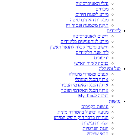
נהלי האוניברסיטה
מכרזים
מידע לשעת חירום
מבקרת האוניברסיטה
תקנון משמעת ופסקי דין
לימודים
רישום לאוניברסיטה
מידע למתעניינים בלימודים
חישוב סיכויי קבלה לתואר ראשון
לוח שנת הלימודים
ידיעונים
כניסה לאזור האישי
סגל ומינהלה
אגפים ומשרדי מינהלה
ארגון הסגל המנהלי
ארגון הסגל האקדמי הבכיר
ארגון הסגל האקדמי הזוטר
כניסה ל-My Tau
נגישות
נגישות בקמפוס
מניעה וטיפול בהטרדה מינית
הנחיות בדבר חוק חופש המידע
הצהרת נגישות
הגנת הפרטיות
תנאי שימוש