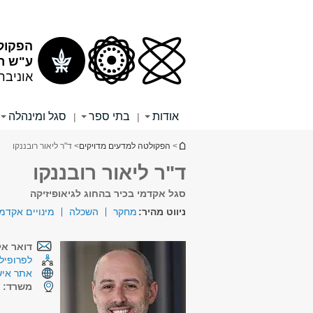
תוכן
תפריט
עליון
ראשי
הפקול
ע"ש רי
אוניבר
אודות
בתי ספר
סגל ומינהלה
|
|
הינך נמצא כאן
>
הפקולטה למדעים מדויקים
> ד"ר ליאור רובננקו
ד"ר ליאור רובננקו
סגל אקדמי בכיר בהחוג לגיאופיזיקה
ניווט מהיר:
מחקר
השכלה
מינויים אקדמ
דואר אל
לפרופיל 
אתר איש
משרד:
ק