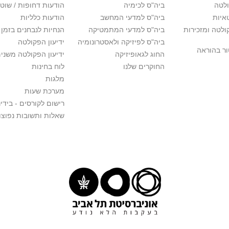
לטה
ביה"ס לכימיה
הודעות דחופות / שוט
איות
ביה"ס למדעי המחשב
הודעות כלליות
לטה ומזכירות
ביה"ס למדעי המתמטיקה
הנחיות לנבחנים בזמן 
ביה"ס לפיזיקה ולאסטרונומיה
ידיעון הפקולטה
ור בהוראה
החוג לגאופיזיקה
ידיעון הפקולטה משני
החוקרים שלנו
לוח בחינות
מלגות
מערכת שעות
רישום לקורסים - בידינ
שאלות ותשובות נפוצו