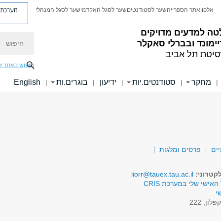
מערכת פ
אלפון
אתר הספרייה
שער לסטודנטים
שער לסגל האקדמי
שער לסגל המנהלי
טה למדעים מדויקים
חיפוש
ימונד ובברלי סאקלר
סיטת תל אביב
חיפוש באתר ז
מחקר
סטודנטים.יות
ידיעון
בוגרים.ות
English
|
|
|
|
|
יים
פרסים ומלגות
קטרוני:
liorr@tauex.tau.ac.il
האישי שלי במערכת CRIS
י
פלון, 222