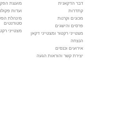
דבר הדקאנית
מועצת הפקו
קתדרות
ועדות פקולט
מכונים וקרנות
מינהלת הפקו
סטודנטים
פרסים והישגים
מצטייני רקט
מצטייני רקטור ומצטייני דקאן
הנצחה
אירועים וכנסים
יצירת קשר והוראות הגעה