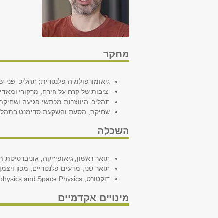
מחקר
גיאומורפולוגיה פלנטרית; תהליכי פני-ש
יציבות של קרח על הירח, מרקורי ומאדים
תהליכי היווצרות מכתשי פגיעה ושחיקת 
שחיקת, הסעת והשקעת סדימנט בתהליכי-ר
השכלה
תואר ראשון, גיאופיזיקה, אוניברסיטת תל אב
תואר שני, מדעים פלנטריים, מכון ויצמן למד
דוקטורט, Geophysics and Space Physics, אוניברסיטת קליפורניה בלוס אנג׳לס (UCLA), 2020
מינויים אקדמיים