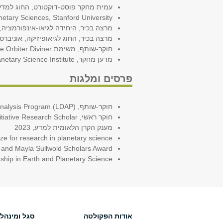
עמית מחקר פוסט-דוקטורט, החוג למדעי כ
Planetary Sciences, Stanford University
מרצה בכיר, היחידה לגיאו-אינפורמציה, הטכנ
מרצה בכיר, החוג לגיאופיזיקה, אוניברסיטת
חוקר-שותף, משימת NASA Lunar Reconnaissance Orbiter Diviner,‏ 2020
מדען מחקר, Planetary Science Institute,‏ 2023
פרסים ומלגות
חוקר-שותף, NASA Lunar Data Analysis Program (LDAP),‏ 2026
חוקר ראשי, Kalaniyot Initiative Research Scholar,‏ 2025
מענק הקרן הלאומית למדע, 2023
Prize for research in planetary science
Harold and Mayla Sullwold Scholars Award
larship in Earth and Planetary Science
אודות הפקולטה
סגל ומינהל