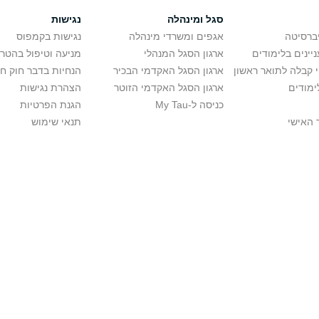
סגל ומינהלה
נגישות
יברסיטה
אגפים ומשרדי מינהלה
נגישות בקמפוס
יינים בלימודים
ארגון הסגל המנהלי
מניעה וטיפול בהטר
י קבלה לתואר ראשון
ארגון הסגל האקדמי הבכיר
הנחיות בדבר חוק ח
ימודים
ארגון הסגל האקדמי הזוטר
הצהרת נגישות
כניסה ל-My Tau
הגנת הפרטיות
 האישי
תנאי שימוש