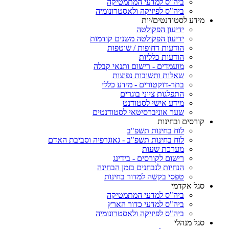
ביה"ס למדעי המתמטיקה
ביה"ס לפיזיקה ולאסטרונומיה
מידע לסטודנטים/יות
ידיעון הפקולטה
ידיעון הפקולטה משנים קודמות
הודעות דחופות / שוטפות
הודעות כלליות
מועמדים - רישום ותנאי קבלה
שאלות ותשובות נפוצות
בתר-דוקטורים - מידע כללי
התפלגות ציוני בוגרים
מידע אישי לסטודנט
שער אוניברסיטאי לסטודנטים
קורסים ובחינות
לוח בחינות תשפ"ב
לוח בחינות תשפ"ב - גאוגרפיה וסביבת האדם
מערכת שעות
רישום לקורסים - בידינג
הנחיות לנבחנים בזמן הבחינה
טפסי בקשה למדור בחינות
סגל אקדמי
ביה"ס למדעי המתמטיקה
ביה"ס למדעי כדור הארץ
ביה"ס לפיזיקה ולאסטרונומיה
סגל מנהלי