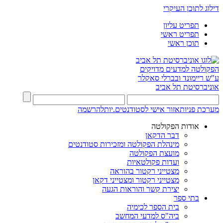
דילוג לתוכן העיקרי
תפריט עליון
תפריט ראשי
תוכן ראשי
הפקולטה למדעים מדויקים
ע"ש ריימונד ובברלי סאקלר
אוניברסיטת תל אביב
מערכת פניות
אזור אישי לסטודנטים.יות
להרשמה
אודות הפקולטה
דבר הדקאן
מינהלת הפקולטה ומזכירות סטודנטים
מועצת הפקולטה
ועדות פקולטאיות
מצטייני רקטור בהוראה
מצטייני רקטור ומצטייני דקאן
יצירת קשר והוראות הגעה
בתי ספר
בית הספר לכימיה
ביה"ס למדעי המחשב