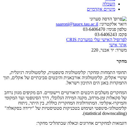
השכלה
מינויים אקדמיים
דואר אלקטרוני:
saaroni@tauex.tau.ac.il
טלפון פנימי:
03-6406470
פקס:
03-6406243
לפרופיל האישי שלי במערכת CRIS
אתר אישי
משרד:
יד אבנר, 220
מחקר
תחומי התמחות ומחקר: קלימטולוגיה סינופטית, קלימטולוגיה רגיונלית,
שינויי אקלים, קלימטולוגיה אורבאנית והיבטים סביבתיים של אקלים, תוך
התמקדות באגן הים התיכון וישראל.
המחקרים משלבים היבטים תיאורטיים ויישומיים. הם מקיפים מגוון נרחב
של סקאלות זמן-מרחב, מקנה המידה הגלובלי, דרך הסינופטי ועד המקומי
והמיקרו-אקלימי. המתודולוגיה המחקרית כוללת, בין היתר, ניתוח
קלימטולוגי-סינופטי ושימוש בטכניקות סטטיסטיות של "ירידה בסקאלה"
(statistical downscaling).
דוגמאות למחקרים אחרונים וכאלה שבתהליכי מחקר: