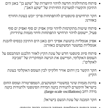
פיתוח מתודולוגיה חדשה לזיהוי היווצרות של "שקע בן" באגן הים
התיכון והקשרו למערכת החזיתית של "שקע האב";
חקר תרחישים סינופטיים להתפתחות פרקי יובש בעונת החורף
באזורנו;
פיתוח שיטות מתקדמות לזיהוי ומיון אפיק ים סוף ואפיק ים סוף
פעיל, יישומם לזיהוי תרחישי התפתחות וחיזוי מגמות עתידיות;
אפיון אנומליות בתנועת אפיקי רום באגן הים התיכון כבסיס להבנת
אנומליות במשטר המשקעים באזורנו;
פיתוח סיווג סינופטי חדש של עונת הקיץ לאזור הלבנט המתבסס על
העומס האקלימי, המיישם את הגישה המחקרית של "סביבה
לאקלים";
חקר הקשר בין זיהום אוויר חלקיקי לבין העומס האקלימי בעונת
הקיץ;
בחינת מגמות שינוי במשטרי המשקעים, הטמפרטורה ועומס החום
בישראל והקשרם לתנודות בקנה המידה הסינופטי ולתנודות בקנה
מידה רחב (large-scale oscillations);
חקר המבנה של עונת הגשם בישראל;
חקר הנוחות האקלימית במרחב העירוני בהווה ובעתיד;