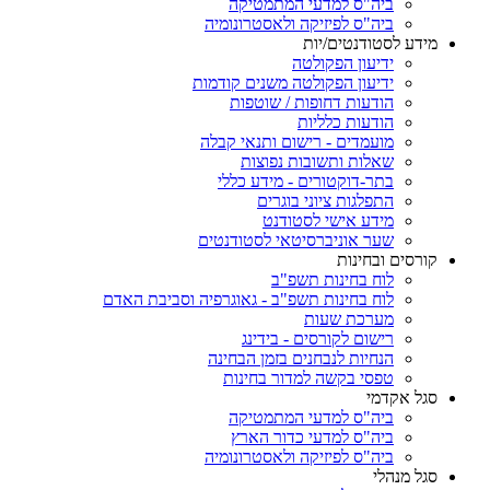
ביה"ס למדעי המתמטיקה
ביה"ס לפיזיקה ולאסטרונומיה
מידע לסטודנטים/יות
ידיעון הפקולטה
ידיעון הפקולטה משנים קודמות
הודעות דחופות / שוטפות
הודעות כלליות
מועמדים - רישום ותנאי קבלה
שאלות ותשובות נפוצות
בתר-דוקטורים - מידע כללי
התפלגות ציוני בוגרים
מידע אישי לסטודנט
שער אוניברסיטאי לסטודנטים
קורסים ובחינות
לוח בחינות תשפ"ב
לוח בחינות תשפ"ב - גאוגרפיה וסביבת האדם
מערכת שעות
רישום לקורסים - בידינג
הנחיות לנבחנים בזמן הבחינה
טפסי בקשה למדור בחינות
סגל אקדמי
ביה"ס למדעי המתמטיקה
ביה"ס למדעי כדור הארץ
ביה"ס לפיזיקה ולאסטרונומיה
סגל מנהלי