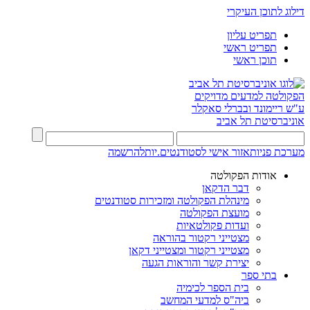
דילוג לתוכן העיקרי
תפריט עליון
תפריט ראשי
תוכן ראשי
הפקולטה למדעים מדויקים
ע"ש ריימונד ובברלי סאקלר
אוניברסיטת תל אביב
מערכת פניות
אזור אישי לסטודנטים.יות
להרשמה
אודות הפקולטה
דבר הדקאן
מינהלת הפקולטה ומזכירות סטודנטים
מועצת הפקולטה
ועדות פקולטאיות
מצטייני רקטור בהוראה
מצטייני רקטור ומצטייני דקאן
יצירת קשר והוראות הגעה
בתי ספר
בית הספר לכימיה
ביה"ס למדעי המחשב