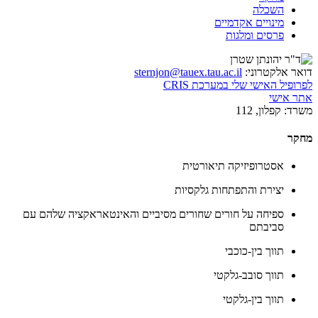
השכלה
מינויים אקדמיים
פרסים ומלגות
דואר אלקטרוני:
sternjon@tauex.tau.ac.il
לפרופיל האישי שלי במערכת CRIS
אתר אישי
משרד:
קפלון, 112
מחקר
אסטרופיזיקה תיאורטית
יצירת והתפתחות גלקסיות
ספיחה על חורים שחורים מסיביים והאינטאראקציה שלהם עם
סביבתם
תווך בין-כוכבי
תווך סובב-גלקטי
תווך בין-גלקטי