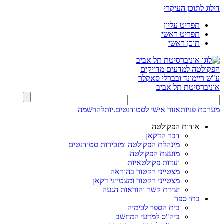
דילוג לתוכן העיקרי
תפריט עליון
תפריט ראשי
תוכן ראשי
הפקולטה למדעים מדויקים
ע"ש ריימונד ובברלי סאקלר
אוניברסיטת תל אביב
מערכת פניות
אזור אישי לסטודנטים.יות
להרשמה
אודות הפקולטה
דבר הדקאן
מינהלת הפקולטה ומזכירות סטודנטים
מועצת הפקולטה
ועדות פקולטאיות
מצטייני רקטור בהוראה
מצטייני רקטור ומצטייני דקאן
יצירת קשר והוראות הגעה
בתי ספר
בית הספר לכימיה
ביה"ס למדעי המחשב