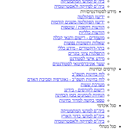
ביה"ס למדעי המתמטיקה
ביה"ס לפיזיקה ולאסטרונומיה
מידע לסטודנטים/יות
ידיעון הפקולטה
ידיעון הפקולטה משנים קודמות
הודעות דחופות / שוטפות
הודעות כלליות
מועמדים - רישום ותנאי קבלה
שאלות ותשובות נפוצות
בתר-דוקטורים - מידע כללי
התפלגות ציוני בוגרים
מידע אישי לסטודנט
שער אוניברסיטאי לסטודנטים
קורסים ובחינות
לוח בחינות תשפ"ב
לוח בחינות תשפ"ב - גאוגרפיה וסביבת האדם
מערכת שעות
רישום לקורסים - בידינג
הנחיות לנבחנים בזמן הבחינה
טפסי בקשה למדור בחינות
סגל אקדמי
ביה"ס למדעי המתמטיקה
ביה"ס למדעי כדור הארץ
ביה"ס לפיזיקה ולאסטרונומיה
סגל מנהלי