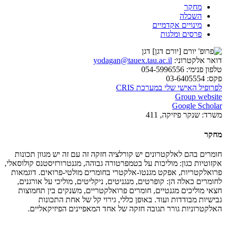
מחקר
השכלה
מינויים אקדמיים
פרסים ומלגות
דואר אלקטרוני:
yodagan@tauex.tau.ac.il
טלפון פנימי:
054-5996556
פקס:
03-6405554
לפרופיל האישי שלי במערכת CRIS
Group website
Google Scholar
משרד:
שנקר פיזיקה, 411
מחקר
חומרים בהם לאלקטרונים יש קורלציה חזקה זה עם זה יש מגוון תכונות
אקזוטיות כגון: מוליכות על בטמפרטורה גבוהה, מגנטרורזיסטנס קולוסאלי,
פרואלקטריות, אפקט מגנטו-אלקטרי בחומרים מולטי-פרואים. דוגמאות
לחומרים כאלה הן: קופרטים, מנגניטים, ניקליטים, מוליכי על אורגנים,
חצאי מוליכים מגנטיים, חומרים פרואלקטריים, משנקים בין תחמוצות
גבישיות מבודדות ועוד. באופן כללי, גירוי קל של אחת התכונות
האלקטרוניות גורר תגובה חזקה של אחד המאפיינים הפיזיקאליים.