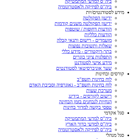
ביה"ס למדעי המתמטיקה
ביה"ס לפיזיקה ולאסטרונומיה
מידע לסטודנטים/יות
ידיעון הפקולטה
ידיעון הפקולטה משנים קודמות
הודעות דחופות / שוטפות
הודעות כלליות
מועמדים - רישום ותנאי קבלה
שאלות ותשובות נפוצות
בתר-דוקטורים - מידע כללי
התפלגות ציוני בוגרים
מידע אישי לסטודנט
שער אוניברסיטאי לסטודנטים
קורסים ובחינות
לוח בחינות תשפ"ב
לוח בחינות תשפ"ב - גאוגרפיה וסביבת האדם
מערכת שעות
רישום לקורסים - בידינג
הנחיות לנבחנים בזמן הבחינה
טפסי בקשה למדור בחינות
סגל אקדמי
ביה"ס למדעי המתמטיקה
ביה"ס למדעי כדור הארץ
ביה"ס לפיזיקה ולאסטרונומיה
סגל מנהלי