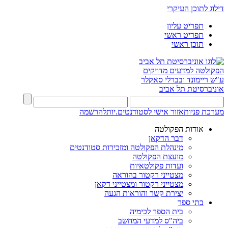
דילוג לתוכן העיקרי
תפריט עליון
תפריט ראשי
תוכן ראשי
הפקולטה למדעים מדויקים
ע"ש ריימונד ובברלי סאקלר
אוניברסיטת תל אביב
מערכת פניות
אזור אישי לסטודנטים.יות
להרשמה
אודות הפקולטה
דבר הדקאן
מינהלת הפקולטה ומזכירות סטודנטים
מועצת הפקולטה
ועדות פקולטאיות
מצטייני רקטור בהוראה
מצטייני רקטור ומצטייני דקאן
יצירת קשר והוראות הגעה
בתי ספר
בית הספר לכימיה
ביה"ס למדעי המחשב