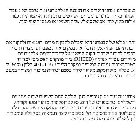
במעבדתנו אנחנו חוקרים את המבנה האלקטרוני ואת טיבם של מעברי
הפאזה על ידי כיוונון פרמטרים השולטים בתכונות האלקטרוניות כגון:
אילוח כימי, לחץ אפיטקסיאלי, שדה חשמלי או מגנטי חיצוני וכדו.
יתרון בולט של קבוצתנו הוא היכולת להכין חומרים ודוגמאות ולחקור את
תכונותיהם הפיזיקאליות וכל זאת במקום אחד. מעבדתנו מצויידת בליזר
דפקים לריבוד שכבות דקות הנשלט על ידי דיפרקצית אלקטרונים
מוחזרים עטירי אנרגיה (RHEED) ציוד מתקדם ואוטומטי למדידה
בטמפרטורות נמוכות המצוייד במקרר הליום3 (0.3 - 400 קלוין) מגנט עד
14 טסלה, מיקרוסקופ מינהור סורק בטמפרטורות נמוכות המצוייד במגנט
וקטורי בוואקום גבוה במיוחד.
אנחנו מבצעים מגוון ניסויים כגון: הולכה תחת השפעת שדות מגנטיים
וחשמליים, טרנספורט של חום, ספקטרוסקופית מנהור ומגע נקודתי,
מגנטומטריה ועוד. אנחנו נעזרים במתקנים המתקדמים של המרכז לננו
טכנולוגיה באוניברסיטת תל אביב כדי ליצר דוגמאות בסקאלה ננומטרית
וכן לאנליזה מתקדמת ומיקרוסקופיה.