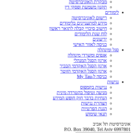
מבקרת האוניברסיטה
תקנון משמעת ופסקי דין
לימודים
רישום לאוניברסיטה
מידע למתעניינים בלימודים
חישוב סיכויי קבלה לתואר ראשון
לוח שנת הלימודים
ידיעונים
כניסה לאזור האישי
סגל ומינהלה
אגפים ומשרדי מינהלה
ארגון הסגל המנהלי
ארגון הסגל האקדמי הבכיר
ארגון הסגל האקדמי הזוטר
כניסה ל-My Tau
נגישות
נגישות בקמפוס
מניעה וטיפול בהטרדה מינית
הנחיות בדבר חוק חופש המידע
הצהרת נגישות
הגנת הפרטיות
תנאי שימוש
אוניברסיטת תל אביב
P.O. Box 39040, Tel Aviv 6997801