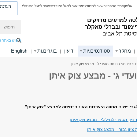
מערכת פ
אלפון
אתר הספרייה
שער לסטודנטים
שער לסגל האקדמי
שער לסגל המנהלי
טה למדעים מדויקים
חיפוש
ימונד ובברלי סאקלר
סיטת תל אביב
חיפוש באתר ז
מחקר
סטודנטים.יות
ידיעון
בוגרים.ות
English
|
|
|
 ובחינות
> בחינות מועדי ג' - מבצע צוק איתן
עדי ג' - מבצע צוק איתן
בי יישום מתווה היערכות האוניברסיטה למבצע "צוק איתן".
יון מספרי למילולי - מבצע צוק איתן
יון גבוה - מבצע צוק איתן