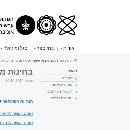
תוכן
תפריט
עליון
ראשי
הפקול
ע"ש רי
אוניבר
אודות
בתי ספר
סגל ומינהלה
|
|
הינך נמצא כאן
>
הפקולטה למדעים מדויקים
>
סטודנטים.יות
>
קורסים
בחינות מו
ראשי
לימודים
עודכן:
30.10.2014
שירותים מקוונים
הישארו מעודכנים
שירותים כלליים
הנחיות הפקולטה
לג
טופס בקשה להמרת צ
טופס בקשה לבחירת צ