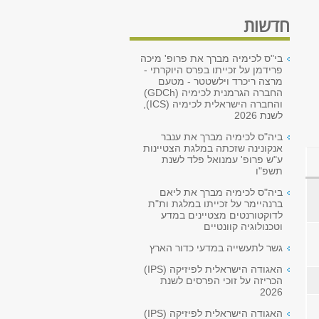
חדשות
בי"ס לכימיה מברך את פרופ' מיכה
פרידמן על זכייתו בפרס היוקרתי -
מרצה ריכרד וילשטטר - מטעם
החברה הגרמנית לכימיה (GDCh)
והחברה הישראלית לכימיה (ICS),
לשנת 2026
ביה"ס לכימיה מברך את ענבר
אנקונינה שזכתה במלגת הצטיינות
ע"ש פרופ' עמנואל פלד לשנת
תשפ"ו
ביה"ס לכימיה מברך את ליאם
ברנהיימר על זכייתו במלגת ות"ת
לדוקטורנטים מצטיינים במדע
וטכנולוגיה קוונטיים
גשר לתעשייה במדעי כדור הארץ
האגודה הישראלית לפיזיקה (IPS)
הכריזה על זוכי הפרסים לשנת
2026
האגודה הישראלית לפיזיקה (IPS)