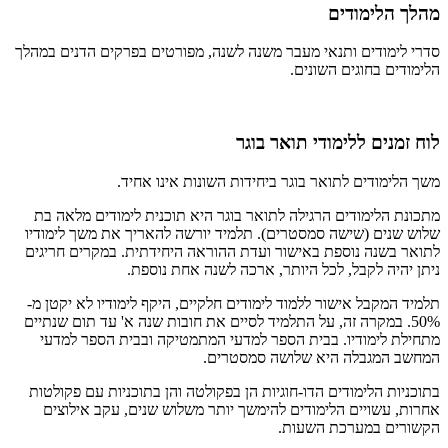
מהלך הלימודים
סדרי לימודים ותנאי מעבר משנה לשנה, מפורטים בפרקים הדנים במהלך
הלימודים בחוגים השונים.
לוח זמנים ללימודי תואר בוגר
משך הלימודים לתואר בוגר ביחידות השונות אינו אחיד.
מתכונת הלימודים הרגילה לתואר בוגר היא תוכנית לימודים מלאה בת
שלוש שנים (שישה סמסטרים). תלמיד יורשה להאריך את משך לימודיו
לתואר בשנה נוספת באישור ועדת ההוראה היחידתית. במקרים חריגים
ניתן יהיה לקבל, לכל היותר, ארכה לשנה אחת נוספת.
תלמיד המקבל אישור ללמוד לימודים חלקיים, היקף לימודיו לא יקטן מ-
50%. במקרה זה, על התלמיד לסיים את חובות שנה א' עד תום שנתיים
מתחילת לימודיו. בבית הספר למדעי המתמטיקה ובבית הספר למדעי
המחשב המגבלה היא שלושה סמסטרים.
בתוכניות הלימודים הדו-חוגיות הן בפקולטה והן בתוכניות עם פקולטות
אחרות, עשויים הלימודים להימשך יותר משלוש שנים, עקב אילוצים
הקשורים במערכת השעות.