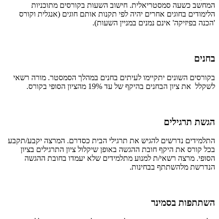
המחשב כשעה סמסטריאלית. חישוב השעות בקורסים מתוכניות
הלימודים בחוגים אחרים יהיה לפי תקנות אותם חוגים (אנגלית וקורס
'הכנה בפיזיקה' אינם נמנים במניין השעות).
בחנים
בקורסים השונים יתקיימו לעיתים בחנים במהלך הסמסטר. מורה רשאי
לשקלל את ציון הבחנים בהיקף של עד 19% מהציון הסופי בקורס.
הגשת תרגילים
התלמידים נדרשים להגיש את תרגילי הבית כסדרם. המרצה יקבע/תקבע
בכל קורס את היקף חובת ההגשה באופן שיקלול ציון התרגילים בציון
הסופי. מרצה רשאי/ת למנוע מתלמידים שלא יעמדו בחובת ההגשה
הנדרשת מלהשתתף בבחינות.
השתתפות בסמינר