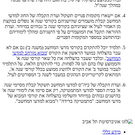
במהלך שנה"ל.
אם יישארו מקומות פנויים תשקול ועדת הקבלה של החוג למדעי
המחשב קבלת מועמדים שהישגיהם בקורסי שנה א' נופלים במקצת
מן האמור לעיל או שציוניהם בקורסי שנה ב' גבוהים במיוחד. ועדת
ההוראה תקבל את המועמדים על פי הישגיהם ומהלך לימודיהם
ובהתחשב במספר המקומות הפנויים.
תלמיד יוכל להתקדם בקורסי מדעי המחשב (משנה ב') גם אם לא
עבר בהצלחה במועד הראשון את הקורס '
מבוא מורחב למדעי
המחשב
', ובלבד שעבר בהצלחה את כל שאר קורסי שנה א'
והממוצע שלו בהם הנו 70 לפחות. כדי להתקדם הלאה, על התלמיד
לעבור במועד ב' את הקורס ולהשיג ממוצע בכלל קורסי שנה א',
המתאים לקריטריונים הנהוגים במעבר לשנה ב' המפורטים לעיל.
ועדת הקבלה של ביה"ס למדעי המחשב תשקול קבלת מסיימי שנה
א' בבית הספר למדעי המתמטיקה, רק אם סיימו את לימודי שנה א'
בהישגים גבוהים במיוחד והשלימו בהצלחה את קורסי המבוא של
מדעי המחשב: "מתמטיקה בדידה" ו"מבוא למדעי המחשב".​
מידע כללי