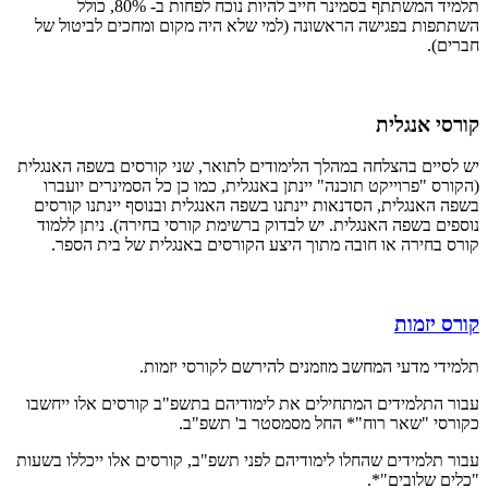
תלמיד המשתתף בסמינר חייב להיות נוכח לפחות ב- 80%, כולל
השתתפות בפגישה הראשונה (למי שלא היה מקום ומחכים לביטול של
חברים).
קורסי אנגלית
יש לסיים בהצלחה במהלך הלימודים לתואר, שני קורסים בשפה האנגלית
(הקורס "פרוייקט תוכנה" יינתן באנגלית, כמו כן כל הסמינרים יועברו
בשפה האנגלית, הסדנאות יינתנו בשפה האנגלית ובנוסף יינתנו קורסים
נוספים בשפה האנגלית. יש לבדוק ברשימת קורסי בחירה). ניתן ללמוד
קורס בחירה או חובה מתוך היצע הקורסים באנגלית של בית הספר.
קורס יזמות
תלמידי מדעי המחשב מוזמנים להירשם לקורסי יזמות.
עבור התלמידים המתחילים את לימודיהם בתשפ"ב קורסים אלו ייחשבו
כקורסי "שאר רוח"* החל מסמסטר ב' תשפ"ב.
עבור תלמידים שהחלו לימודיהם לפני תשפ"ב, קורסים אלו ייכללו בשעות
"כלים שלובים"*.