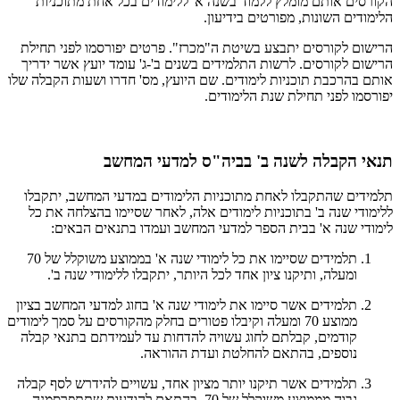
הקורסים אותם מומלץ ללמוד בשנה א' ללימודים בכל אחת מתוכניות
הלימודים השונות, מפורטים בידיעון.
הרישום לקורסים יתבצע בשיטת ה"מכרז". פרטים יפורסמו לפני תחילת
הרישום לקורסים. לרשות התלמידים בשנים ב'-ג' עומד יועץ אשר ידריך
אותם בהרכבת תוכניות לימודים. שם היועץ, מס' חדרו ושעות הקבלה שלו
יפורסמו לפני תחילת שנת הלימודים.
תנאי הקבלה לשנה ב' בביה"ס למדעי המחשב
תלמידים שהתקבלו לאחת מתוכניות הלימודים במדעי המחשב, יתקבלו
ללימודי שנה ב' בתוכניות לימודים אלה, לאחר שסיימו בהצלחה את כל
לימודי שנה א' בבית הספר למדעי המחשב ועמדו בתנאים הבאים:
תלמידים שסיימו את כל לימודי שנה א' בממוצע משוקלל של 70
ומעלה, ותיקנו ציון אחד לכל היותר, יתקבלו ללימודי שנה ב'.
תלמידים אשר סיימו את לימודי שנה א' בחוג למדעי המחשב בציון
ממוצע 70 ומעלה וקיבלו פטורים בחלק מהקורסים על סמך לימודים
קודמים, קבלתם לחוג עשויה להדחות עד לעמידתם בתנאי קבלה
נוספים, בהתאם להחלטת ועדת ההוראה.
תלמידים אשר תיקנו יותר מציון אחד, עשויים להידרש לסף קבלה
גבוה מממוצע משוקלל של 70, בהתאם להודעות שתתפרסמנה