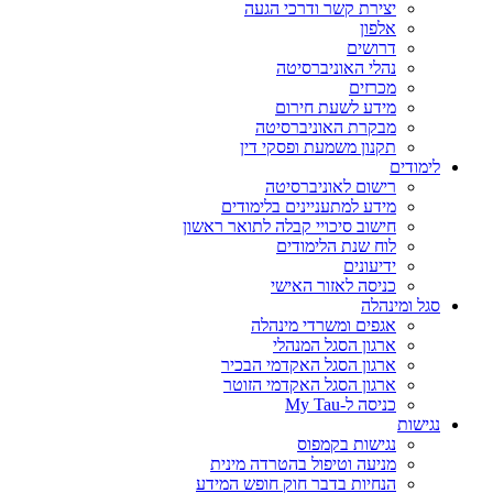
יצירת קשר ודרכי הגעה
אלפון
דרושים
נהלי האוניברסיטה
מכרזים
מידע לשעת חירום
מבקרת האוניברסיטה
תקנון משמעת ופסקי דין
לימודים
רישום לאוניברסיטה
מידע למתעניינים בלימודים
חישוב סיכויי קבלה לתואר ראשון
לוח שנת הלימודים
ידיעונים
כניסה לאזור האישי
סגל ומינהלה
אגפים ומשרדי מינהלה
ארגון הסגל המנהלי
ארגון הסגל האקדמי הבכיר
ארגון הסגל האקדמי הזוטר
כניסה ל-My Tau
נגישות
נגישות בקמפוס
מניעה וטיפול בהטרדה מינית
הנחיות בדבר חוק חופש המידע