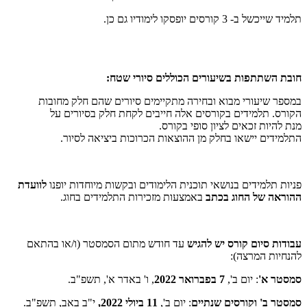
תלמיד שייכשל ב- 3 קורסים יופסקו לימודיו גם כן.
חובת השתתפות בשיעורים הכוללים סיורי שטח:
במספר שיעורי מבוא ובחירה מתקיימים סיורים שהם חלק מחובות
הקורס. תלמידים בקורסים אלה חייבים לקחת חלק בסיורים על
מנת להיות זכאים לציון סופי בקורס.
התלמידים יישאו בחלק מן ההוצאות הכרוכות ביציאה לסיור.
פניות תלמידים בנושאי תוכנית הלימודים ובקשות מיוחדות יופנו
לוועדת
ההוראה של החוג בכתב
באמצעות מזכירות התלמידים בחוג.
עבודות סיום קורס יש להגיש
עד חודש מתום הסמסטר (ו/או בהתאם
להנחיות המרצה):
סמסטר א'
: יום ב',
7 בפברואר 2022
, ו' באדר א', תשפ"ב.
סמסטר ב' וקורסים שנתיים
: יום ב',
11 ביולי 2022,
י"ב באב, תשפ"ב.