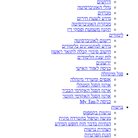
דרושים
נהלי האוניברסיטה
מכרזים
מידע לשעת חירום
מבקרת האוניברסיטה
תקנון משמעת ופסקי דין
לימודים
רישום לאוניברסיטה
מידע למתעניינים בלימודים
חישוב סיכויי קבלה לתואר ראשון
לוח שנת הלימודים
ידיעונים
כניסה לאזור האישי
סגל ומינהלה
אגפים ומשרדי מינהלה
ארגון הסגל המנהלי
ארגון הסגל האקדמי הבכיר
ארגון הסגל האקדמי הזוטר
כניסה ל-My Tau
נגישות
נגישות בקמפוס
מניעה וטיפול בהטרדה מינית
הנחיות בדבר חוק חופש המידע
הצהרת נגישות
הגנת הפרטיות