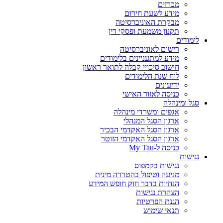
מכרזים
מידע לשעת חירום
מבקרת האוניברסיטה
תקנון משמעת ופסקי דין
לימודים
רישום לאוניברסיטה
מידע למתעניינים בלימודים
חישוב סיכויי קבלה לתואר ראשון
לוח שנת הלימודים
ידיעונים
כניסה לאזור האישי
סגל ומינהלה
אגפים ומשרדי מינהלה
ארגון הסגל המנהלי
ארגון הסגל האקדמי הבכיר
ארגון הסגל האקדמי הזוטר
כניסה ל-My Tau
נגישות
נגישות בקמפוס
מניעה וטיפול בהטרדה מינית
הנחיות בדבר חוק חופש המידע
הצהרת נגישות
הגנת הפרטיות
תנאי שימוש