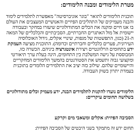
מטרת הלימודים ומבנה הלימודים:
תוכנית הלימודים לתואר "בוגר אוניברסיטה" מאפשרת לתלמידים לימוד
והבנה מעמיקים של התהליכים הפיזיים והאנושיים המעצבים את העולם
בו אנו חיים ומקנה את הכלים המתודולוגיים שיעזרו במחקר ובעבודה
יישומית אל מול האתגרים החברתיים, הסביבתיים והכלכליים של המאה
ה-21 (כגון, התפשטות של מגפות, שינויי אקלים, גידול האוכלוסיה
העירונית, פערים כלכליים וחברתיים וכדומה). התוכנית מציעה
העמקת
ידע
בתחומים הרלוונטיים ויצירת
אינטגרציה
ביניהם. הכשרה כזו,
המבוססת על גישה המשלבת בין התחומים, הינה בעלת ערך תיאורטי
ומקצועי גבוה ותשמש את הסטודנטים בהמשך הלימודים המחקריים
והיישומיים שלהם. שילוב כזה יציב את התלמידים הלומדים בתוכנית
בעמדת יתרון בשוק העבודה.
הלימודים נועדו להקנות לתלמידים הבנה, ידע מעמיק וכלים מתודולוגיים
בשלושה תחומים עיקריים:
הסביבה הפיזית: אקלים ומשאבי מים וקרקע
תחום ידע זה מתמקד בשני היבטים של הסביבה הפיזית: