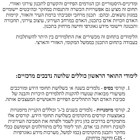
ומדיניים-היסטוריים וכן הגורמים הפיזיים והקשרם לתכנון עירוני ואזורי.
תחום זה מציע גם אפשרויות הכשרה והתנסות במחקר ובהיבטים יישומיים
במגוון נושאים, ובהם: תכנון מרחבי וסביבתי ברמת העיר והאזור, קיימות
האדם וזכויות אדם בתכנון, האדם במרחב העירוני, עיצוב עירוני, תחבורה
ותכנונה ויישומי מידע גאוגרפי וחישה מרחוק בתכנון.
הלימודים בתחום זה מכשירים את התלמידים בין היתר להשתלבות
בעבודה בתחום התכנון בממשל המקומי, האזורי והארצי.
לימודי התואר הראשון כוללים שלושה נדבכים מרכזיים:
קורסי
בסיס
- נלמדים בשנה א׳ בשלושת תחומי הידע ומורכבים
משיעורי מבואות שנועדו להקנות לתלמידים היכרות והבנה של
סביבת האדם ושל התהליכים הפיזיים והאנושיים המעצבים אותה.
קורסי
מיומנויות
- נלמדים בשנים ב'-ג' וכוללים הקניית מיומנויות
באמצעות קורסים מתקדמים בשלושת תחומי הידע. קורסים אלו
מתמקדים בדרכים בהן ניתן לשמר ולפתח את הסביבה העירונית
לטובת רווחת בני אדם, תוך לימוד כלים מתודולוגים ושימושם ככלי
מחקר ותכנון מתקדמים (כמו למשל, מערכות מידע גאוגרפיות
-
GIS
וחישה מרחוק).