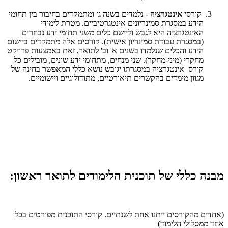
קורסי
אינטגרציה
- נלמדים בשנה ג׳ ומתמקדים בחיבור בין תחומי
הידע במסגרת סמינריונים אינטגרטיביים. מטרת לימודי
האינטגרציה היא לגבש וליישם כלים משני תחומי ידע נבחרים
(במסגרת עבודת סמינריון אישית). קורסים אלה מתמקדים ביישום
הידע והכלים שנלמדו בשנים א' וב' לתואר, זאת באמצעות פרויקט
מחקרי (מיני-מחקר). שני מנחים, מתחומי ידע שונים, מובילים כל
קורס אינטגרציה במסגרתו יגובש נושא כללי המאפשר בחינה של
מגוון מימדים בהקשרים תיאורטיים, מתודולוגיים ויישומיים.
מבנה כללי של תוכנית הלימודים לתואר ראשון:
(אחדים מהקורסים ייתנו אחת לשנתיים. קורסי התוכנית מפורטים בכל
אחד ממסלולי הלימוד)