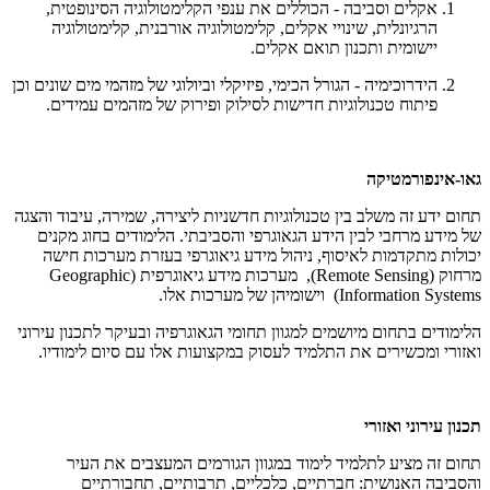
אקלים וסביבה - הכוללים את ענפי הקלימטולוגיה הסינופטית,
הרגיונלית, שינויי אקלים, קלימטולוגיה אורבנית, קלימטולוגיה
יישומית ותכנון תואם אקלים.
הידרוכימיה - הגורל הכימי, פיזיקלי וביולוגי של מזהמי מים שונים וכן
פיתוח טכנולוגיות חדישות לסילוק ופירוק של מזהמים עמידים.
גאו-אינפורמטיקה
תחום ידע זה משלב בין טכנולוגיות חדשניות ליצירה, שמירה, עיבוד והצגה
של מידע מרחבי לבין הידע הגאוגרפי והסביבתי. הלימודים בחוג מקנים
יכולות מתקדמות לאיסוף, ניהול מידע גיאוגרפי בעזרת מערכות חישה
מרחוק (Remote Sensing), מערכות מידע גיאוגרפית (Geographic
Information Systems) וישומיהן של מערכות אלו.
הלימודים בתחום מיושמים למגוון תחומי הגאוגרפיה ובעיקר לתכנון עירוני
ואזורי ומכשירים את התלמיד לעסוק במקצועות אלו עם סיום לימודיו.
תכנון עירוני ואזורי
תחום זה מציע לתלמיד לימוד במגוון הגורמים המעצבים את העיר
והסביבה האנושית: חברתיים, כלכליים, תרבותיים, תחבורתיים