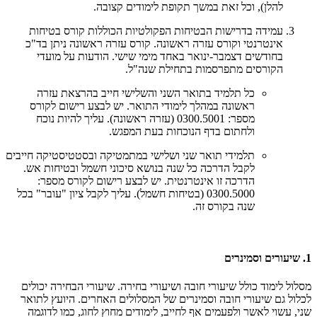
להלן), וכל זאת במשך תקופת לימודים קצובה.
עמידה בדרישות הבטיחות הפקולטיות הכוללות קורס בטיחות
אינטרנטי וקורס עזרה ראשונה. קורס עזרה ראשונה ניתן בד"כ
בחודשים דצמבר-ינואר באחד מימי שישי. הודעות על מועדי
הקורסים מתפרסמות בתחילת שנה"ל.
כל תלמיד בתואר השני והשלישי חייב בהרצאת עזרה
ראשונה במהלך לימודי התואר. יש לבצע רישום לקורס
מספר: 0300.5001 (עזרה ראשונה). עליך להיות נוכח
ולחתום בדף הנוכחות בעת המפגש.
תלמידי תואר שני ושלישי במתמטיקה ובסטטיסטיקה חייבים
לקבל הדרכה כל שנה בנושא סיכוני חשמל ובטיחות אש.
הדרכה זו אינטרנטית. יש לבצע רישום לקורס מספר:
0300.5000 (בטיחות חשמל). עליך לקבל ציון "עובר" בכל
שנה בקורס זה.
1. שיעורים וסמינרים
מסלול לימוד כולל שיעורי חובה ושיעורי בחירה. שיעורי הבחירה יכולים
לכלול גם שיעורי חובה וסמינרים של המסלולים האחרים. היועץ לתואר
שני, עשוי לאשר ולפעמים אף לחייב, לימודים מחוץ לחוג, כמו לדוגמה