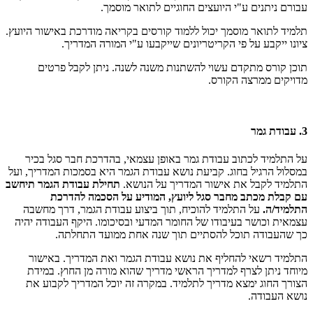
עבורם ניתנים ע"י היועצים החוגיים לתואר מוסמך.
תלמיד לתואר מוסמך יכול ללמוד קורסים בקריאה מודרכת באישור היועץ.
ציונו ייקבע על פי הקריטריונים שייקבעו ע"י המורה המדריך.
תוכן קורס מתקדם עשוי להשתנות משנה לשנה. ניתן לקבל פרטים
מדויקים ממרצה הקורס.
3. עבודת גמר
על התלמיד לכתוב עבודת גמר באופן עצמאי, בהדרכת חבר סגל בכיר
במסלול הרגיל בחוג. קביעת נושא עבודת הגמר היא בסמכות המדריך, ועל
התלמיד לקבל את אישור המדריך על הנושא.
תחילת עבודת הגמר תיחשב
עם קבלת מכתב מחבר סגל ליועץ, המודיע על הסכמה להדרכת
התלמיד/ה.
על התלמיד להוכיח, תוך ביצוע עבודת הגמר, דרך מחשבה
עצמאית וכושר בעיבודו של החומר המדעי ובסיכומו. היקף העבודה יהיה
כך שהעבודה תוכל להסתיים תוך שנה אחת ממועד התחלתה.
התלמיד רשאי להחליף את נושא עבודת הגמר ואת המדריך. באישור
מיוחד ניתן לצרף למדריך הראשי מדריך שהוא מורה מן החוץ. במידת
הצורך החוג ימצא מדריך לתלמיד. במקרה זה יוכל המדריך לקבוע את
נושא העבודה.