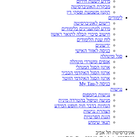
מידע לשעת חירום
מבקרת האוניברסיטה
תקנון משמעת ופסקי דין
לימודים
רישום לאוניברסיטה
מידע למתעניינים בלימודים
חישוב סיכויי קבלה לתואר ראשון
לוח שנת הלימודים
ידיעונים
כניסה לאזור האישי
סגל ומינהלה
אגפים ומשרדי מינהלה
ארגון הסגל המנהלי
ארגון הסגל האקדמי הבכיר
ארגון הסגל האקדמי הזוטר
כניסה ל-My Tau
נגישות
נגישות בקמפוס
מניעה וטיפול בהטרדה מינית
הנחיות בדבר חוק חופש המידע
הצהרת נגישות
הגנת הפרטיות
תנאי שימוש
אוניברסיטת תל אביב