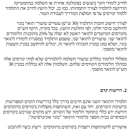
לחייב לימודי חקר ביצועים בפקולטה אחרת או השלמה במתמטיקה
הדרושה לתלמיד לצורך התמחותו. כמו כן, יכול היועץ לחייב את התלמיד
ללמוד קורסים על פי המלצת המדריך לעבודת הגמר.
לצורך חישוב חובות התלמיד (30 ש"ס) עשויים שיעורי תואר בוגר
להיחשב בזיכוי חלקי, לפי החלטת היועץ. בכל מקרה, היקף הש"ס
מקורסים המיועדים לתואר ראשון לא יעלה על 25% מתוכנית הלימודים
לתואר שני. שיעורים לתואר שני, ששמע התלמיד במסגרת לימודיו לתואר
בוגר, ושלא נמנו במניין חובותיו לתואר זה, יכולים להיחשב במניין השעות
לתואר מוסמך.
מסלולי הלימוד כוללים שיעורי השלמה לתלמידים שלא למדו קורסים אלה
במהלך הלימודים הקודמים שלהם. השלמות אלה לא נכללות במניין 30
הש"ס לתואר מוסמך.
2. דרישות קדם
תלמידי התואר השני אינם חייבים בדרך כלל בדרישות הקדם המפורטות
ברשימת הקורסים. יחד עם זאת, השתתפות מוצלחת בקורסים מתקדמים
דורשת ידע כללי בתחומי הלימוד של הקורס, ידע מוקדם שנרכש בקורסים
הבסיסיים בבית הספר בלימודי התואר "בוגר אוניברסיטה".
אישורים להשתתפות רשמית בקורסים מתקדמים וייעוץ כיצד להתכונן