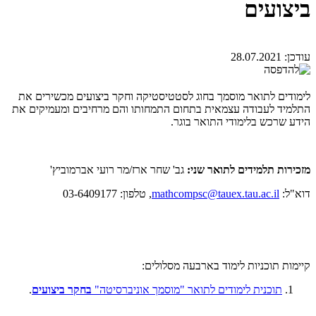
ביצועים
עודכן:
28.07.2021
לימודים לתואר מוסמך בחוג לסטטיסטיקה וחקר ביצועים מכשירים את
התלמיד לעבודה עצמאית בתחום התמחותו והם מרחיבים ומעמיקים את
הידע שרכש בלימודי התואר בוגר.
מזכירות תלמידים לתואר שני:
גב' שחר ארז/מר רועי אברמוביץ'
דוא"ל:
mathcompsc@tauex.tau.ac.il
, טלפון: 03-6409177
קיימות תוכניות לימוד בארבעה מסלולים:
תוכנית לימודים לתואר "מוסמך אוניברסיטה"
בחקר ביצועים
.