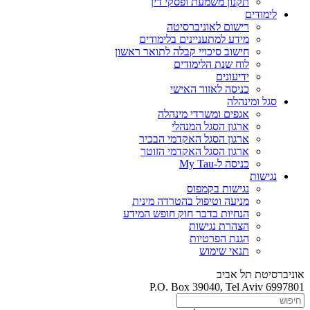
תקנון משמעת ופסקי דין
לימודים
רישום לאוניברסיטה
מידע למתעניינים בלימודים
חישוב סיכויי קבלה לתואר ראשון
לוח שנת הלימודים
ידיעונים
כניסה לאזור האישי
סגל ומינהלה
אגפים ומשרדי מינהלה
ארגון הסגל המנהלי
ארגון הסגל האקדמי הבכיר
ארגון הסגל האקדמי הזוטר
כניסה ל-My Tau
נגישות
נגישות בקמפוס
מניעה וטיפול בהטרדה מינית
הנחיות בדבר חוק חופש המידע
הצהרת נגישות
הגנת הפרטיות
תנאי שימוש
אוניברסיטת תל אביב
P.O. Box 39040, Tel Aviv 6997801