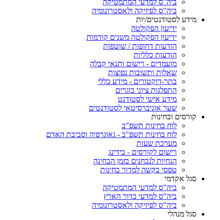
ביה"ס למדעי המתמטיקה
ביה"ס לפיזיקה ולאסטרונומיה
מידע לסטודנטים/יות
ידיעון הפקולטה
ידיעון הפקולטה משנים קודמות
הודעות דחופות / שוטפות
הודעות כלליות
מועמדים - רישום ותנאי קבלה
שאלות ותשובות נפוצות
בתר-דוקטורים - מידע כללי
התפלגות ציוני בוגרים
מידע אישי לסטודנט
שער אוניברסיטאי לסטודנטים
קורסים ובחינות
לוח בחינות תשפ"ב
לוח בחינות תשפ"ב - גאוגרפיה וסביבת האדם
מערכת שעות
רישום לקורסים - בידינג
הנחיות לנבחנים בזמן הבחינה
טפסי בקשה למדור בחינות
סגל אקדמי
ביה"ס למדעי המתמטיקה
ביה"ס למדעי כדור הארץ
ביה"ס לפיזיקה ולאסטרונומיה
סגל מנהלי