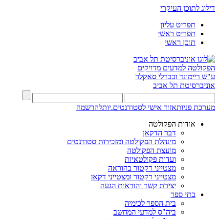
דילוג לתוכן העיקרי
תפריט עליון
תפריט ראשי
תוכן ראשי
הפקולטה למדעים מדויקים
ע"ש ריימונד ובברלי סאקלר
אוניברסיטת תל אביב
מערכת פניות
אזור אישי לסטודנטים.יות
להרשמה
אודות הפקולטה
דבר הדקאן
מינהלת הפקולטה ומזכירות סטודנטים
מועצת הפקולטה
ועדות פקולטאיות
מצטייני רקטור בהוראה
מצטייני רקטור ומצטייני דקאן
יצירת קשר והוראות הגעה
בתי ספר
בית הספר לכימיה
ביה"ס למדעי המחשב