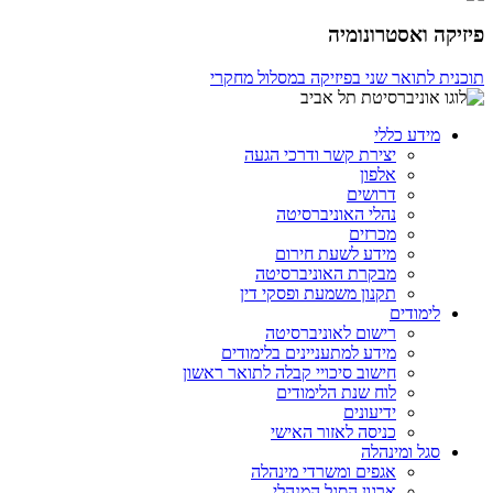
פיזיקה ואסטרונומיה
תוכנית לתואר שני בפיזיקה במסלול מחקרי
מידע כללי
יצירת קשר ודרכי הגעה
אלפון
דרושים
נהלי האוניברסיטה
מכרזים
מידע לשעת חירום
מבקרת האוניברסיטה
תקנון משמעת ופסקי דין
לימודים
רישום לאוניברסיטה
מידע למתעניינים בלימודים
חישוב סיכויי קבלה לתואר ראשון
לוח שנת הלימודים
ידיעונים
כניסה לאזור האישי
סגל ומינהלה
אגפים ומשרדי מינהלה
ארגון הסגל המנהלי