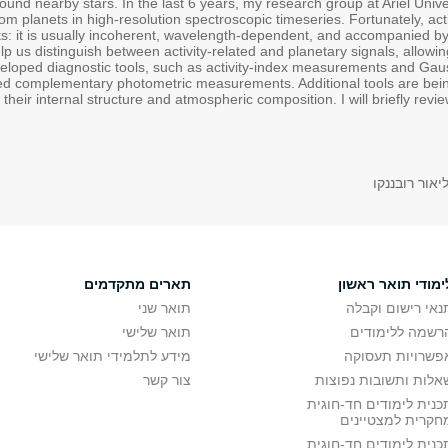
und nearby stars. In the last 6 years, my research group at Ariel Univ
rom planets in high-resolution spectroscopic timeseries. Fortunately, acti
hifts: it is usually incoherent, wavelength-dependent, and accompanied by
p us distinguish between activity-related and planetary signals, allowi
loped diagnostic tools, such as activity-index measurements and Gau
ed complementary photometric measurements. Additional tools are bei
 their internal structure and atmospheric composition. I will briefly revie
יאור רובננקו
ימודי תואר ראשון
תארים מתקדמים
נאי רישום וקבלה
תואר שני
רשמה ללימודים
תואר שלישי
פשרויות תעסוקה
מידע לתלמידי תואר שלישי
אלות ותשובות נפוצות
צור קשר
כנית לימודים חד-חוגית
חקרית למצטיינים
כנית לימודים חד-חוגית