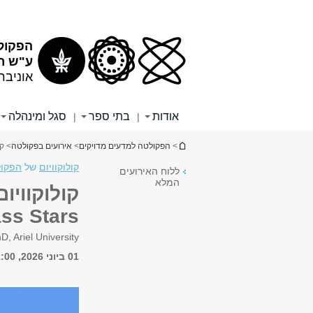
תוכן
תפריט
עליון
ראשי
הפקול
ע"ש רי
אוניבר
אודות
בתי ספר
סגל ומינהלה
|
|
הינך נמצא כאן
>
הפקולטה למדעים מדויקים
>
אירועים בפקולטה
> קולוקו
קולוקוויום
של
הפקול
ללוח האירועים
המלא
ss Stars
D, Ariel University
01 ביוני 2026, 11:00