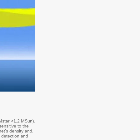
(Mstar <1.2 MSun).
ensitive to the
net’s density and,
e detection and