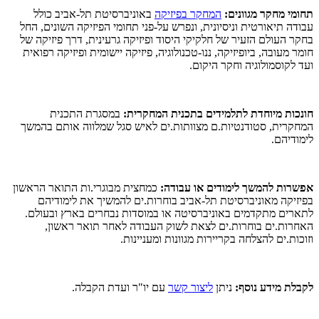
תחומי מחקר מגוונים:
המחקר בפיזיקה
באוניברסיטת תל-אביב כולל
עבודה תיאורטית וניסיונית, ונפרש על-פני תחומי הפיזיקה השונים, החל
בחקר העולם הזעיר של חלקיקי היסוד ופיזיקה גרעינית, דרך פיזיקה של
חומר מעובה, ביופיזיקה, ננו-טכנולוגיה, פיזיקה יישומית ופיזיקה רפואית
ועד לקוסמולוגיה וחקר היקום.
חונכות מיוחדת לתלמידים בתכנית המחקרית:
במסגרת התכנית
המחקרית, סטודנטיות.ם מצוותות.ים לאיש סגל שמלווה אותם בהמשך
לימודיהם.
אפשרות להמשך לימודים או עבודה:
כמחצית מבוגרי.ות התואר הראשון
בפיזיקה מאוניברסיטת תל-אביב בוחרות.ים להמשיך את לימודיהם
לתארים מתקדמים באוניברסיטה או במוסדות נבחרים בארץ ובעולם.
האחרות.ים בוחרות.ים לצאת לשוק העבודה לאחר תואר ראשון,
וזוכות.ים להצלחה בקריירות מגוונות ומעניינות.
לקבלת מידע נוסף:
ניתן
ליצור קשר
עם יו"ר ועדת הקבלה.