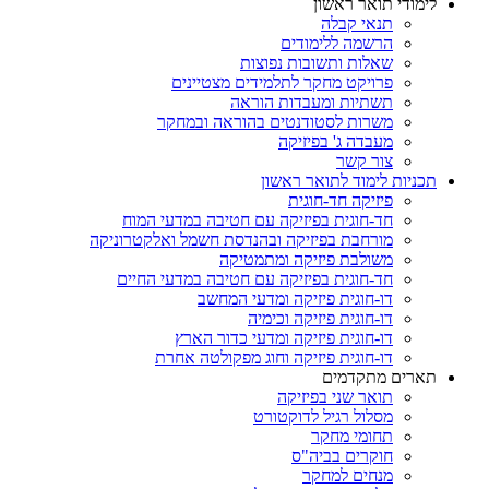
לימודי תואר ראשון
תנאי קבלה
הרשמה ללימודים
שאלות ותשובות נפוצות
פרויקט מחקר לתלמידים מצטיינים
תשתיות ומעבדות הוראה
משרות לסטודנטים בהוראה ובמחקר
מעבדה ג' בפיזיקה
צור קשר
תכניות לימוד לתואר ראשון
פיזיקה חד-חוגית
חד-חוגית בפיזיקה עם חטיבה במדעי המוח
מורחבת בפיזיקה ובהנדסת חשמל ואלקטרוניקה
משולבת פיזיקה ומתמטיקה
חד-חוגית בפיזיקה עם חטיבה במדעי החיים
דו-חוגית פיזיקה ומדעי המחשב
דו-חוגית פיזיקה וכימיה
דו-חוגית פיזיקה ומדעי כדור הארץ
דו-חוגית פיזיקה וחוג מפקולטה אחרת
תארים מתקדמים
תואר שני בפיזיקה
מסלול רגיל לדוקטורט
תחומי מחקר
חוקרים בביה"ס
מנחים למחקר