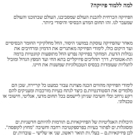
למה ללמוד פיזיקה?
הפיזיקה הכרחית להבנת העולם שמסביבנו, העולם שבתוכנו והעולם
שמעבר לנו. זהו תחום המדע הבסיסי והיסודי ביותר.
מאחר שהפיזיקה עוסקת במושגי היסוד, החל מחלקיקיי החומר הבסיסיים
ועד היקום כולו, לימודי הפיזיקה מאתגרים את הדמיון ומרחיבים את
גבולות הדעת. המחקר בפיזיקה נפרש החל מתופעות קוונטיות ברמה
תת-אטומית, דרך תהליכים פיזיקליים בתא החי ועד המפץ הגדול ומוביל
לתגליות שעומדות בבסיס הטכנולוגיות שמשנות את חיינו.
לימודי הפיזיקה מהווים הכנה מצוינת עבור כמעט כל קריירה, שכן הם
מלמדים את הסטודנטיות.ם כיצד לנתח בעיות מורכבות ומעניקים להם
רקע נרחב וכלי חשיבה שניתן ליישמם בכל תחום מדעי, אנליטי, חישובי או
טכנולוגי.
היכולות האנליטיות של הפיזיקאיות.ם תורמות להיותם חדשניות.ים
ומסוגלות.ים לפתור בעיות בפרספקטיבה רחבה וחשיבה "מחוץ לקופסה".
לכן פיזיקאיות.ם – בעלי.ות תואר ראשון, שני או שלישי – עובדות.ים