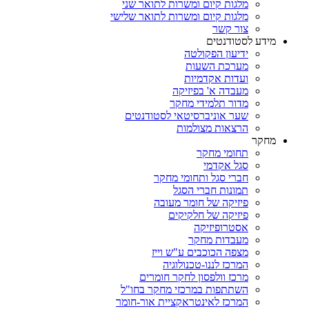
מלגות קיום ומשרות לתואר שני
מלגות קיום ומשרות לתואר שלישי
צור קשר
מידע לסטודנטים
ידיעון הפקולטה
מערכת השעות
ועדות אקדמיות
מעבדה א' בפיזיקה
מדור תלמידי מחקר
שער אוניברסיטאי לסטודנטים
הרצאות מצולמות
מחקר
תחומי מחקר
סגל אקדמי
חברי סגל ותחומי מחקר
תמונות חברי הסגל
פיזיקה של חומר מעובה
פיזיקה של חלקיקים
אסטרופיזיקה
מעבדות מחקר
מצפה הכוכבים ע"ש וייז
המרכז לננו-טכנולוגיה
מרכז וולפסון לחקר חומרים
השתתפות במרכזי מחקר בחו"ל
המרכז לאינטראקציית אור-חומר