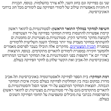
שני גם בפיזיקה וגם בחוג השני, ללא צורך בהשלמות. בנוסף, תכניות
דו-חוגיות מאפשרות שילוב של לימודי הפיזיקה עם לימודים מכל חוג ברחבי
האוניברסיטה.
חשיפה למחקר במהלך התואר הראשון:
לסטודנטיות.ם לתואר ראשון
קיימת אפשרות להתנסות בחזית המחקר בפיזיקה על-ידי הצטרפות
לקבוצת מחקר בחודשי הקיץ. סטודנטיות.ם מצטיינות.ים מוזמנות.ים
להשתתף במחקר מעמיק עוד יותר במהלך השנה השלישית ללימודים
במסגרת
תכנית המצטיינים
. מחקרים אלה הובילו בעבר לפרסום מאמרים
ולהמשך חקירה במסגרת לימודים לתארים מתקדמים. בנוסף, הרצאות
"צהרי יום א'" חושפות בפני הסטודנטיות.ם את המחקר העדכני המתרחש
באוניברסיטת תל-אביב ואת הקשר שלהן.ם לחקר הפיזיקה בעולם.
רמת המחקר:
בית הספר לפיזיקה ולאסטרונומיה באוניברסיטת תל-אביב
מדורג במקום גבוה בין המחלקות לפיזיקה בעולם בזכות איכות המחקר
הגבוהה. תוצאות המחקר המתבצע על-ידי אנשי הסגל והסטודנטיות.ם
לתארים מתקדמים (וגם על-ידי סטודנטיות.ם מצטיינות.ים לתואר ראשון)
מתפרסמות בכתבי עת מובילים ומשפיעות על תחומי הפיזיקה השונים
בעולם.