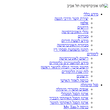
מידע כללי
יצירת קשר ודרכי הגעה
אלפון
דרושים
נהלי האוניברסיטה
מכרזים
מידע לשעת חירום
מבקרת האוניברסיטה
תקנון משמעת ופסקי דין
לימודים
רישום לאוניברסיטה
מידע למתעניינים בלימודים
חישוב סיכויי קבלה לתואר ראשון
לוח שנת הלימודים
ידיעונים
כניסה לאזור האישי
סגל ומינהלה
אגפים ומשרדי מינהלה
ארגון הסגל המנהלי
ארגון הסגל האקדמי הבכיר
ארגון הסגל האקדמי הזוטר
כניסה ל-My Tau