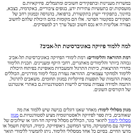
במשרות מעניינות ובתפקידים חשובים ומתגמלים. פיזיקאיות.ם
מועסקות.ים בתעשיות עתירות ידע, בגופים ציבוריים, באקדמיה, בצבא,
בחינוך, בתפקידי ייעוץ בתקשורת, ברפואה, בהנדסה ובמגוון רחב של
תפקידים בסקטור הפרטי. אלו הם מקומות בהם היכולת שלהם לחשוב
בצורה אנליטית היא נכס חשוב ובעל ערך רב למעסיקים.
למה ללמוד פיזיקה באוניברסיטת תל-אביב?
רמת ההוראה והלימודים:
רמת לימודי הפיזיקה באוניברסיטת תל-אביב
גבוהה ביותר והלימודים מאתגרים, רחבי היקף ומעניינים. תכנית הלימוד
בחדרי ההרצאות, כיתות התרגול והמעבדות מאופיינת בפיתוח היכולת
ללימוד ולמחקר עצמאיים. ההוראה נעזרת בכלי לימוד מודרניים, הכוללים
מאות הדגמות של תופעות פיזיקליות במגוון תחומים. משאבים לתרגול,
הדגמה ולמידה עצמית עומדים לרשות הסטודנטיות.ם באתרי אינטרנט
של הקורסים השונים.
מגוון מסלולי לימוד:
מאחר שאנו דוגלים בגישה שיש ללמוד את מה
שאוהבים, בית ספר לפיזיקה ולאסטרונומיה מציע לסטודנטיות.ם
מגוון
מסלולי לימוד
לתואר בוגר, הכוללים מסלול פיזיקה חד-חוגי או שילובים של
פיזיקה עם מתמטיקה, מדעי המחשב, גיאופיזיקה, כימיה, הנדסת חשמל או
מדעי החיים. בסיום כל אחד ממסלולי הלימוד, ניתן להמשיך ללימודי תואר