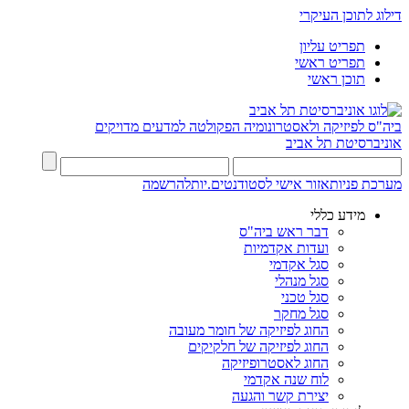
דילוג לתוכן העיקרי
תפריט עליון
תפריט ראשי
תוכן ראשי
ביה"ס לפיזיקה ולאסטרונומיה
הפקולטה למדעים מדויקים
אוניברסיטת תל אביב
מערכת פניות
אזור אישי לסטודנטים.יות
להרשמה
מידע כללי
דבר ראש ביה"ס
ועדות אקדמיות
סגל אקדמי
סגל מנהלי
סגל טכני
סגל מחקר
החוג לפיזיקה של חומר מעובה
החוג לפיזיקה של חלקיקים
החוג לאסטרופיזיקה
לוח שנה אקדמי
יצירת קשר והגעה