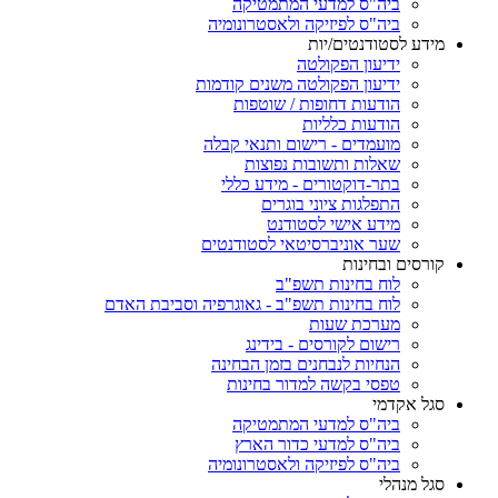
ביה"ס למדעי המתמטיקה
ביה"ס לפיזיקה ולאסטרונומיה
מידע לסטודנטים/יות
ידיעון הפקולטה
ידיעון הפקולטה משנים קודמות
הודעות דחופות / שוטפות
הודעות כלליות
מועמדים - רישום ותנאי קבלה
שאלות ותשובות נפוצות
בתר-דוקטורים - מידע כללי
התפלגות ציוני בוגרים
מידע אישי לסטודנט
שער אוניברסיטאי לסטודנטים
קורסים ובחינות
לוח בחינות תשפ"ב
לוח בחינות תשפ"ב - גאוגרפיה וסביבת האדם
מערכת שעות
רישום לקורסים - בידינג
הנחיות לנבחנים בזמן הבחינה
טפסי בקשה למדור בחינות
סגל אקדמי
ביה"ס למדעי המתמטיקה
ביה"ס למדעי כדור הארץ
ביה"ס לפיזיקה ולאסטרונומיה
סגל מנהלי