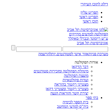
דילוג לתוכן העיקרי
תפריט עליון
תפריט ראשי
תוכן ראשי
הפקולטה למדעים מדויקים
ע"ש ריימונד ובברלי סאקלר
אוניברסיטת תל אביב
מערכת פניות
אזור אישי לסטודנטים.יות
להרשמה
אודות הפקולטה
דבר הדקאן
מינהלת הפקולטה ומזכירות סטודנטים
מועצת הפקולטה
ועדות פקולטאיות
מצטייני רקטור בהוראה
מצטייני רקטור ומצטייני דקאן
יצירת קשר והוראות הגעה
בתי ספר
בית הספר לכימיה
ביה"ס למדעי המחשב