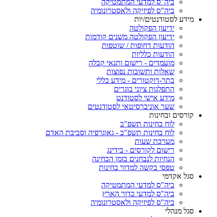
ביה"ס למדעי המתמטיקה
ביה"ס לפיזיקה ולאסטרונומיה
מידע לסטודנטים/יות
ידיעון הפקולטה
ידיעון הפקולטה משנים קודמות
הודעות דחופות / שוטפות
הודעות כלליות
מועמדים - רישום ותנאי קבלה
שאלות ותשובות נפוצות
בתר-דוקטורים - מידע כללי
התפלגות ציוני בוגרים
מידע אישי לסטודנט
שער אוניברסיטאי לסטודנטים
קורסים ובחינות
לוח בחינות תשפ"ב
לוח בחינות תשפ"ב - גאוגרפיה וסביבת האדם
מערכת שעות
רישום לקורסים - בידינג
הנחיות לנבחנים בזמן הבחינה
טפסי בקשה למדור בחינות
סגל אקדמי
ביה"ס למדעי המתמטיקה
ביה"ס למדעי כדור הארץ
ביה"ס לפיזיקה ולאסטרונומיה
סגל מנהלי