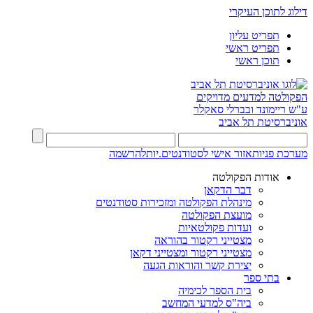
דילוג לתוכן העיקרי
תפריט עליון
תפריט ראשי
תוכן ראשי
הפקולטה למדעים מדויקים
ע"ש ריימונד ובברלי סאקלר
אוניברסיטת תל אביב
מערכת פניות
אזור אישי לסטודנטים.יות
להרשמה
אודות הפקולטה
דבר הדקאן
מינהלת הפקולטה ומזכירות סטודנטים
מועצת הפקולטה
ועדות פקולטאיות
מצטייני רקטור בהוראה
מצטייני רקטור ומצטייני דקאן
יצירת קשר והוראות הגעה
בתי ספר
בית הספר לכימיה
ביה"ס למדעי המחשב