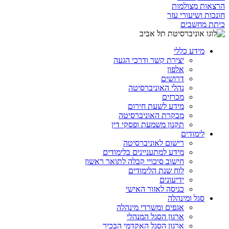
הרצאות מצולמות
חונכות ושיעורי עזר
כיתת מחשבים
מידע כללי
יצירת קשר ודרכי הגעה
אלפון
דרושים
נהלי האוניברסיטה
מכרזים
מידע לשעת חירום
מבקרת האוניברסיטה
תקנון משמעת ופסקי דין
לימודים
רישום לאוניברסיטה
מידע למתעניינים בלימודים
חישוב סיכויי קבלה לתואר ראשון
לוח שנת הלימודים
ידיעונים
כניסה לאזור האישי
סגל ומינהלה
אגפים ומשרדי מינהלה
ארגון הסגל המנהלי
ארגון הסגל האקדמי הבכיר