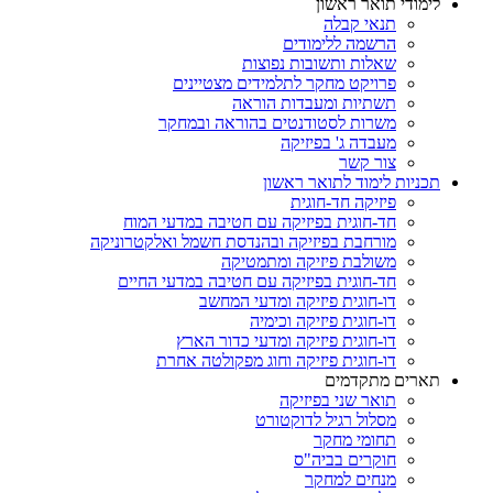
לימודי תואר ראשון
תנאי קבלה
הרשמה ללימודים
שאלות ותשובות נפוצות
פרויקט מחקר לתלמידים מצטיינים
תשתיות ומעבדות הוראה
משרות לסטודנטים בהוראה ובמחקר
מעבדה ג' בפיזיקה
צור קשר
תכניות לימוד לתואר ראשון
פיזיקה חד-חוגית
חד-חוגית בפיזיקה עם חטיבה במדעי המוח
מורחבת בפיזיקה ובהנדסת חשמל ואלקטרוניקה
משולבת פיזיקה ומתמטיקה
חד-חוגית בפיזיקה עם חטיבה במדעי החיים
דו-חוגית פיזיקה ומדעי המחשב
דו-חוגית פיזיקה וכימיה
דו-חוגית פיזיקה ומדעי כדור הארץ
דו-חוגית פיזיקה וחוג מפקולטה אחרת
תארים מתקדמים
תואר שני בפיזיקה
מסלול רגיל לדוקטורט
תחומי מחקר
חוקרים בביה"ס
מנחים למחקר