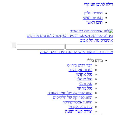
דילוג לתוכן העיקרי
תפריט עליון
תפריט ראשי
תוכן ראשי
ביה"ס לפיזיקה ולאסטרונומיה
הפקולטה למדעים מדויקים
אוניברסיטת תל אביב
מערכת פניות
אזור אישי לסטודנטים.יות
להרשמה
מידע כללי
דבר ראש ביה"ס
ועדות אקדמיות
סגל אקדמי
סגל מנהלי
סגל טכני
סגל מחקר
החוג לפיזיקה של חומר מעובה
החוג לפיזיקה של חלקיקים
החוג לאסטרופיזיקה
לוח שנה אקדמי
יצירת קשר והגעה