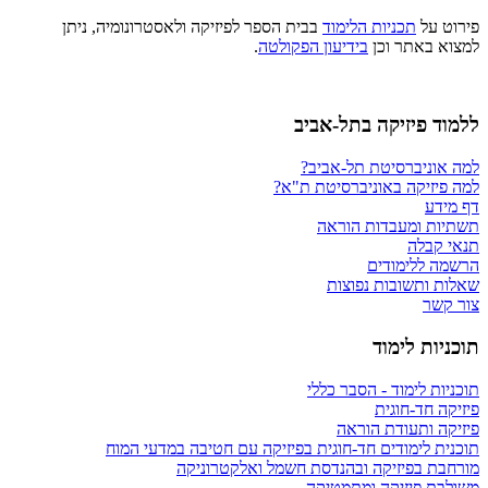
פירוט על
תכניות הלימוד
בבית הספר לפיזיקה ולאסטרונומיה, ניתן
למצוא באתר וכן
בידיעון הפקולטה
.
ללמוד פיזיקה בתל-אביב
למה אוניברסיטת תל-אביב?
למה פיזיקה באוניברסיטת ת"א?
דף מידע
תשתיות ומעבדות הוראה
תנאי קבלה
הרשמה ללימודים
שאלות ותשובות נפוצות
צור קשר
תוכניות לימוד
תוכניות לימוד - הסבר כללי
פיזיקה חד-חוגית
פיזיקה ותעודת הוראה
תוכנית לימודים חד-חוגית בפיזיקה עם חטיבה במדעי המוח
מורחבת בפיזיקה ובהנדסת חשמל ואלקטרוניקה
משולבת פיזיקה ומתמטיקה