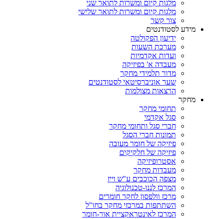
מלגות קיום ומשרות לתואר שני
מלגות קיום ומשרות לתואר שלישי
צור קשר
מידע לסטודנטים
ידיעון הפקולטה
מערכת השעות
ועדות אקדמיות
מעבדה א' בפיזיקה
מדור תלמידי מחקר
שער אוניברסיטאי לסטודנטים
הרצאות מצולמות
מחקר
תחומי מחקר
סגל אקדמי
חברי סגל ותחומי מחקר
תמונות חברי הסגל
פיזיקה של חומר מעובה
פיזיקה של חלקיקים
אסטרופיזיקה
מעבדות מחקר
מצפה הכוכבים ע"ש וייז
המרכז לננו-טכנולוגיה
מרכז וולפסון לחקר חומרים
השתתפות במרכזי מחקר בחו"ל
המרכז לאינטראקציית אור-חומר