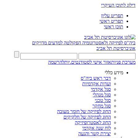
דילוג לתוכן העיקרי
תפריט עליון
תפריט ראשי
תוכן ראשי
ביה"ס לפיזיקה ולאסטרונומיה
הפקולטה למדעים מדויקים
אוניברסיטת תל אביב
מערכת פניות
אזור אישי לסטודנטים.יות
להרשמה
מידע כללי
דבר ראש ביה"ס
ועדות אקדמיות
סגל אקדמי
סגל מנהלי
סגל טכני
סגל מחקר
החוג לפיזיקה של חומר מעובה
החוג לפיזיקה של חלקיקים
החוג לאסטרופיזיקה
לוח שנה אקדמי
יצירת קשר והגעה