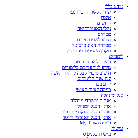
מידע כללי
יצירת קשר ודרכי הגעה
אלפון
דרושים
נהלי האוניברסיטה
מכרזים
מידע לשעת חירום
מבקרת האוניברסיטה
תקנון משמעת ופסקי דין
לימודים
רישום לאוניברסיטה
מידע למתעניינים בלימודים
חישוב סיכויי קבלה לתואר ראשון
לוח שנת הלימודים
ידיעונים
כניסה לאזור האישי
סגל ומינהלה
אגפים ומשרדי מינהלה
ארגון הסגל המנהלי
ארגון הסגל האקדמי הבכיר
ארגון הסגל האקדמי הזוטר
כניסה ל-My Tau
נגישות
נגישות בקמפוס