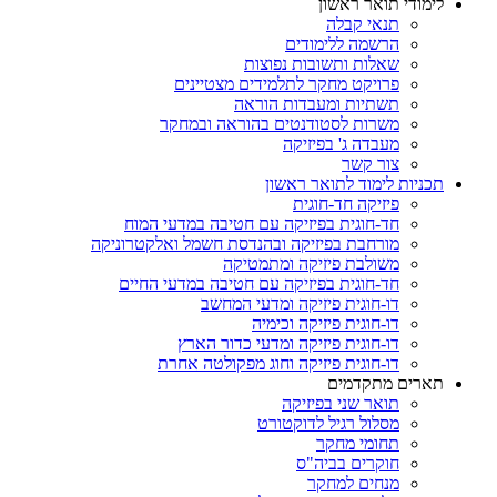
לימודי תואר ראשון
תנאי קבלה
הרשמה ללימודים
שאלות ותשובות נפוצות
פרויקט מחקר לתלמידים מצטיינים
תשתיות ומעבדות הוראה
משרות לסטודנטים בהוראה ובמחקר
מעבדה ג' בפיזיקה
צור קשר
תכניות לימוד לתואר ראשון
פיזיקה חד-חוגית
חד-חוגית בפיזיקה עם חטיבה במדעי המוח
מורחבת בפיזיקה ובהנדסת חשמל ואלקטרוניקה
משולבת פיזיקה ומתמטיקה
חד-חוגית בפיזיקה עם חטיבה במדעי החיים
דו-חוגית פיזיקה ומדעי המחשב
דו-חוגית פיזיקה וכימיה
דו-חוגית פיזיקה ומדעי כדור הארץ
דו-חוגית פיזיקה וחוג מפקולטה אחרת
תארים מתקדמים
תואר שני בפיזיקה
מסלול רגיל לדוקטורט
תחומי מחקר
חוקרים בביה"ס
מנחים למחקר