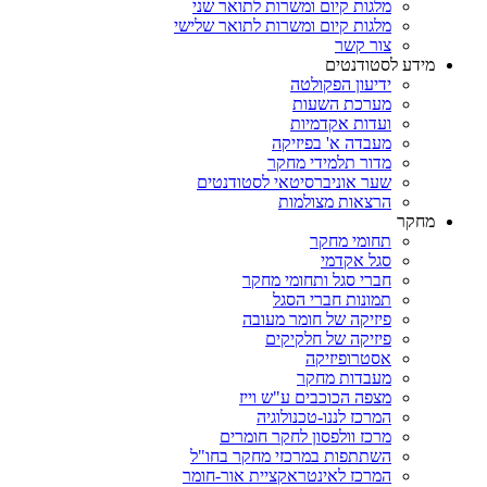
מלגות קיום ומשרות לתואר שני
מלגות קיום ומשרות לתואר שלישי
צור קשר
מידע לסטודנטים
ידיעון הפקולטה
מערכת השעות
ועדות אקדמיות
מעבדה א' בפיזיקה
מדור תלמידי מחקר
שער אוניברסיטאי לסטודנטים
הרצאות מצולמות
מחקר
תחומי מחקר
סגל אקדמי
חברי סגל ותחומי מחקר
תמונות חברי הסגל
פיזיקה של חומר מעובה
פיזיקה של חלקיקים
אסטרופיזיקה
מעבדות מחקר
מצפה הכוכבים ע"ש וייז
המרכז לננו-טכנולוגיה
מרכז וולפסון לחקר חומרים
השתתפות במרכזי מחקר בחו"ל
המרכז לאינטראקציית אור-חומר