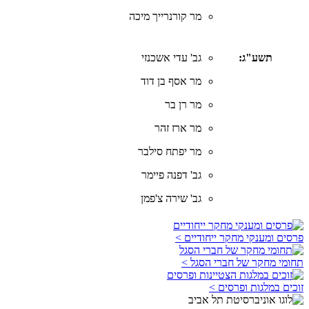
מר קורנרייך מיכה
תשע"ג:
גב' עדי אשכנזי
מר אסף בן דוד
מר רן בר
מר ארז זהר
מר יפתח סילבר
גב' דפנה פיימר
גב' שירה צ'פמן
פרסים ומענקי מחקר ייחודיים >
תחומי מחקר של חברי הסגל >
זוכים במלגות ופרסים >