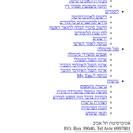
מבקרת האוניברסיטה
תקנון משמעת ופסקי דין
לימודים
רישום לאוניברסיטה
מידע למתעניינים בלימודים
חישוב סיכויי קבלה לתואר ראשון
לוח שנת הלימודים
ידיעונים
כניסה לאזור האישי
סגל ומינהלה
אגפים ומשרדי מינהלה
ארגון הסגל המנהלי
ארגון הסגל האקדמי הבכיר
ארגון הסגל האקדמי הזוטר
כניסה ל-My Tau
נגישות
נגישות בקמפוס
מניעה וטיפול בהטרדה מינית
הנחיות בדבר חוק חופש המידע
הצהרת נגישות
הגנת הפרטיות
תנאי שימוש
אוניברסיטת תל אביב
P.O. Box 39040, Tel Aviv 6997801