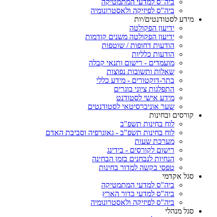
ביה"ס למדעי המתמטיקה
ביה"ס לפיזיקה ולאסטרונומיה
מידע לסטודנטים/יות
ידיעון הפקולטה
ידיעון הפקולטה משנים קודמות
הודעות דחופות / שוטפות
הודעות כלליות
מועמדים - רישום ותנאי קבלה
שאלות ותשובות נפוצות
בתר-דוקטורים - מידע כללי
התפלגות ציוני בוגרים
מידע אישי לסטודנט
שער אוניברסיטאי לסטודנטים
קורסים ובחינות
לוח בחינות תשפ"ב
לוח בחינות תשפ"ב - גאוגרפיה וסביבת האדם
מערכת שעות
רישום לקורסים - בידינג
הנחיות לנבחנים בזמן הבחינה
טפסי בקשה למדור בחינות
סגל אקדמי
ביה"ס למדעי המתמטיקה
ביה"ס למדעי כדור הארץ
ביה"ס לפיזיקה ולאסטרונומיה
סגל מנהלי