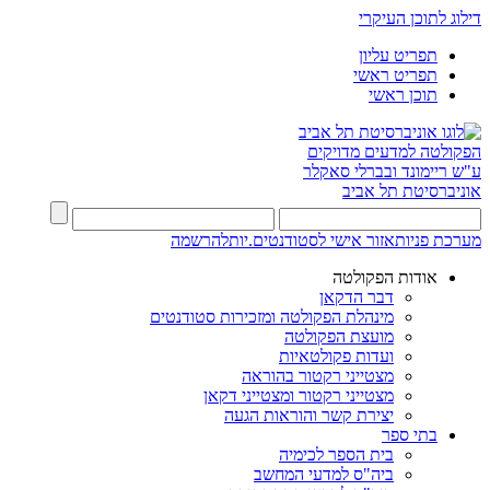
דילוג לתוכן העיקרי
תפריט עליון
תפריט ראשי
תוכן ראשי
הפקולטה למדעים מדויקים
ע"ש ריימונד ובברלי סאקלר
אוניברסיטת תל אביב
מערכת פניות
אזור אישי לסטודנטים.יות
להרשמה
אודות הפקולטה
דבר הדקאן
מינהלת הפקולטה ומזכירות סטודנטים
מועצת הפקולטה
ועדות פקולטאיות
מצטייני רקטור בהוראה
מצטייני רקטור ומצטייני דקאן
יצירת קשר והוראות הגעה
בתי ספר
בית הספר לכימיה
ביה"ס למדעי המחשב