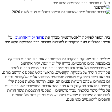
תגליות פורצות דרך במכניקת הקוונטים
בית הספר לפיזיקה ולאסטרונומיה מברך את
פרופ' יקיר אהרונוב
, על
זכייתו במדליית ויגנר היוקרתית לתגליות פורצות דרך במכניקת הקוונטים.
מדליית ויגנר מוענקת כהוקרה על תרומות יוצאות דופן להבנת הפיזיקה
באמצעות כלים מתמטיים, ברוחו של יוג'ין ויגנר. יקיר אהרונוב
מאוניברסיטת תל אביב זכה במדליה זו בזכות תרומותיו הרבות לחקר
עקרונות היסוד של מכניקת הקוונטים; בראשן בולט אפקט אהרונוב-בוהם,
המראה כיצד חלקיקים טעונים מושפעים מפוטנציאלים אלקטרומגנטיים
גם באזורים שבהם השדות עצמם הם אפס. תרומה בולטת נוספת שלו
(בשיתוף לנארד ססקינד) היא ניסוי ההתאבכות המחשבתי שעורר דיונים
על כללי סופר-סלקציה עבור פרמיונים – אפקטי התאבכות אשר הודות
לטכנולוגיה המודרנית מוצאים כיום יישומים במגוון רחב של תחומים
והופכים לרלוונטיים מאי פעם.