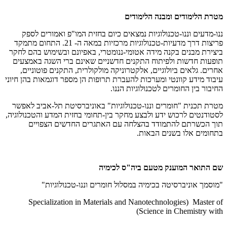
מטרת הלימודים ומבנה הלימודים
ננו-מדעים וננו-טכנולוגיות נמצאים כיום בחזית המו"פ ואמורים לספק
פריצות דרך מדעיות-טכנולוגיות מרכזיות במאה ה- 21. התחום מתמקד
ביצירת מבנים בקנה מידה אטומי-ננומטרי, באפיונם ובשימוש בהם לחקר
תופעות חדשות ולפיתוח התקנים חדשניים שאינם ברי השגה באמצעים
אחרים. גלאים ביולוגיים, אלקטרוניקה מולקולרית, התקנים פוטוניים,
עיבוד מידע קוונטי ומערכות להעברת תרופות הן מספר דוגמאות בהן חיוני
החיבור בין החומרים לטכנולוגיות הננו.
מטרת תכנית "חומרים וננו-טכנולוגיות" באוניברסיטת תל-אביב לאפשר
לסטודנטים לרכוש ידע ולבצע מחקר בין-תחומי בחזית המדע והטכנולוגיה,
תוך הכשרתם להתמודד בהצלחה עם האתגרים החדשים הצפויים
בתחומים אלו בשנים הבאות.
שם התואר המוענק מטעם ביה"ס לכימיה
"מוסמך אוניברסיטה בכימיה במסלול חומרים וננו-טכנולוגיות"
Specialization in Materials and Nanotechnologies) Master of
Science in Chemistry with)