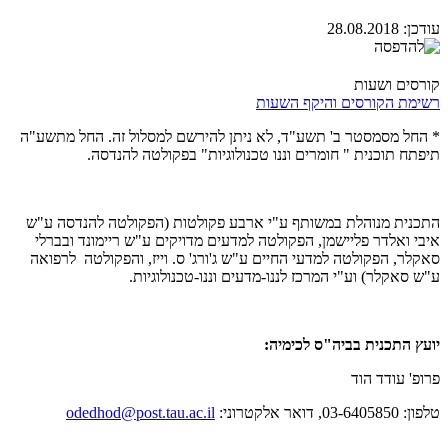
עודכן:
28.08.2018
קורסים ושעות
רשימת הקורסים והיקף השעות
* החל מסמסטר ב' תשע"ד, לא ניתן להירשם למסלול זה. החל מתשע"ה
תיפתח תוכנית " חומרים וננו טכנולוגיות" בפקולטה להנדסה.
התכנית מנוהלת במשותף ע"י ארבע פקולטות (הפקולטה להנדסה ע"ש
איבי ואלדר פליישמן, הפקולטה למדעים מדויקים ע"ש ריימונד ובברלי
סאקלר, הפקולטה למדעי החיים ע"ש ג'ורג' ס. וייז, והפקולטה לרפואה
ע"ש סאקלר) וע"י המרכז לננו-מדעים וננו-טכנולוגיות.
יועץ התכנית בביה"ס לכימיה:
פרופ' עודד הוד
טלפון: 03-6405850, דואר אלקטרוני:
odedhod@post.tau.ac.il