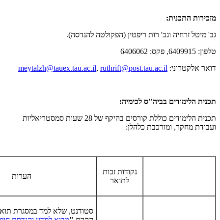
מזכירות התכנית:
גב' מיטל זרחיה וגב' רות ריפטין (הפקולטה להנדסה).
טלפון: 6409915, פקס: 6406062
דואר אלקטרוני:
ruthrift@post.tau.ac.il
,
meytalzh@tauex.tau.ac.il
תכנית הלימודים בביה"ס לכימיה:
תכנית הלימודים כוללת קורסים בהיקף של 28 שעות סמסטריאליות
ועבודת מחקר, ומורכבת כלהלן:
נקודות זכות
הערות
לתואר
סטודנט, שלא למד במסגרת תואר
הקדם
"
מבוא למדע והנדסת חומ