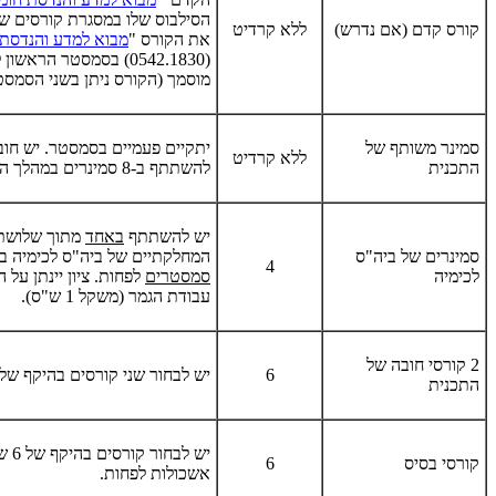
הסילבוס שלו במסגרת קורסים שונ
קורס קדם (אם נדרש)
ללא קרדיט
את הקורס "
מבוא למדע והנדסת 
(0542.1830) בסמסטר הראש
מוסמך (הקורס ניתן בשני הסמסט
סמינר משותף של
יתקיים פעמיים בסמסטר. יש חוב
ללא קרדיט
התכנית
להשתתף ב-8 סמינרים במהלך התואר.
יש להשתתף
באחד
מתוך שלושת 
סמינרים של ביה"ס
המחלקתיים של ביה"ס לכימיה 
4
לכימיה
סמסטרים
לפחות. ציון יינתן על ה
עבודת הגמר (משקל 1 ש"ס).
2 קורסי חובה של
6
יש לבחור שני קורסים בהיקף של 6 ש"ס.
התכנית
יש לב
קורסי בסיס
6
אשכולות לפחות.