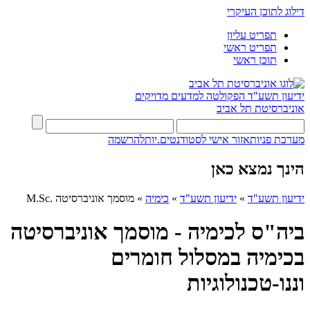
דילוג לתוכן העיקרי
תפריט עליון
תפריט ראשי
תוכן ראשי
ידיעון תשע"ד
הפקולטה למדעים מדויקים
אוניברסיטת תל אביב
מערכת פניות
אזור אישי לסטודנטים.יות
להרשמה
הינך נמצא כאן
ידיעון תשע"ד
»
ידיעון תשע"ד
»
כימיה
»
מוסמך אוניברסיטה .M.Sc
ביה"ס לכימיה - מוסמך אוניברסיטה
בכימיה במסלול חומרים
וננו-טכנולוגיות